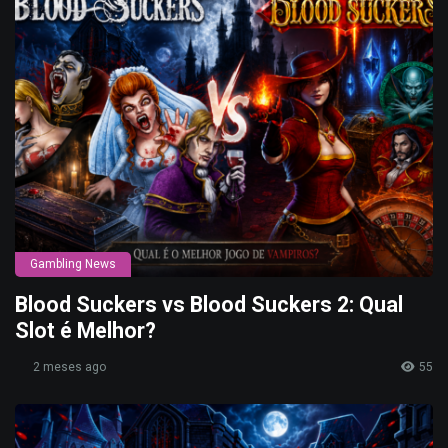
Gambling News
Blood Suckers vs Blood Suckers 2: Qual
Slot é Melhor?
2 meses ago
55