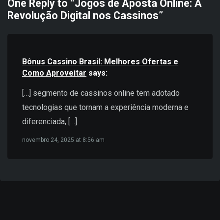
One Reply to “Jogos de Aposta Online: A
Revolução Digital nos Cassinos”
Bônus Cassino Brasil: Melhores Ofertas e
Como Aproveitar
says:
[…] segmento de cassinos online tem adotado
tecnologias que tornam a experiência moderna e
diferenciada, […]
novembro 24, 2025 at 8:56 am