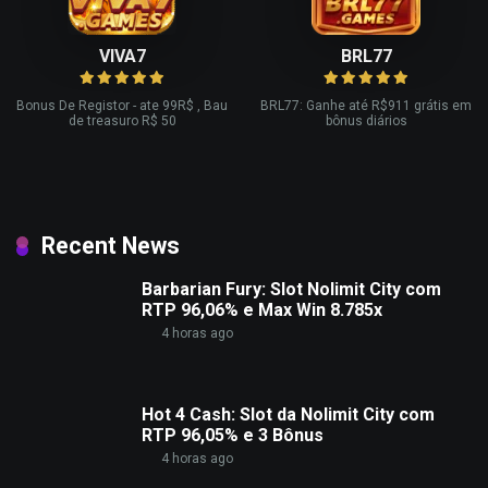
VIVA7
BRL77
Bonus De Registor - ate 99R$ , Bau
BRL77: Ganhe até R$911 grátis em
de treasuro R$ 50
bônus diários
Recent News
Barbarian Fury: Slot Nolimit City com
RTP 96,06% e Max Win 8.785x
4 horas ago
Hot 4 Cash: Slot da Nolimit City com
RTP 96,05% e 3 Bônus
4 horas ago