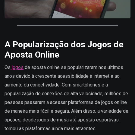
A Popularização dos Jogos de
Aposta Online
Os
jogos
de aposta online se popularizaram nos últimos
anos devido à crescente acessibilidade à internet e ao
aumento da conectividade. Com smartphones e a
popularização de conexões de alta velocidade, milhões de
pessoas passaram a acessar plataformas de jogos online
de maneira mais fácil e segura. Além disso, a variedade de
opções, desde jogos de mesa até apostas esportivas,
tornou as plataformas ainda mais atraentes.