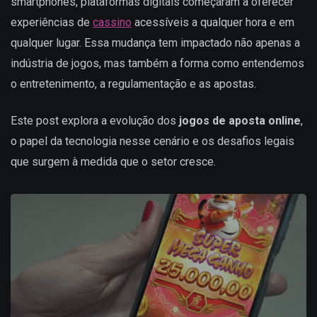
smartphones, plataformas digitais começaram a oferecer
experiências de
cassino
acessíveis a qualquer hora e em
qualquer lugar. Essa mudança tem impactado não apenas a
indústria de jogos, mas também a forma como entendemos
o entretenimento, a regulamentação e as apostas.
Este post explora a evolução dos
jogos de aposta online
,
o papel da tecnologia nesse cenário e os desafios legais
que surgem à medida que o setor cresce.