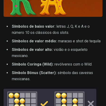
Símbolos de baixo valor:
letras J, Q, K e A e o
número 10 os clássicos dos slots.
Símbolos de valor médio:
maracas e shot de tequila
Símbolos de valor alto:
violão e o esqueleto
mexicano.
Símbolo Coringa (Wild):
revólveres com o Wild.
Símbolo Bônus (Scatter):
símbolo das caveiras
mexicanas.