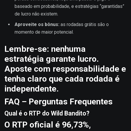
baseado em probabilidade, e estratégias “garantidas”
de lucro não existem.
Aproveite os bônus:
as rodadas grátis são o
momento de maior potencial.
Lembre-se: nenhuma
estratégia garante lucro.
Aposte com responsabilidade e
tenha claro que cada rodada é
independente.
FAQ – Perguntas Frequentes
Qual é o RTP do Wild Bandito?
O RTP oficial é 96,73%,