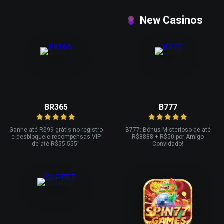
Slots News
New Casinos
Uncategorized
BR365
B777
Ganhe até R
$99 grátis no registro
B777: Bônus Misterioso de até
e desbloqueie recompensas VIP
R
$8888 + R$
50 por Amigo
de até R$
55.555!
Convidado!