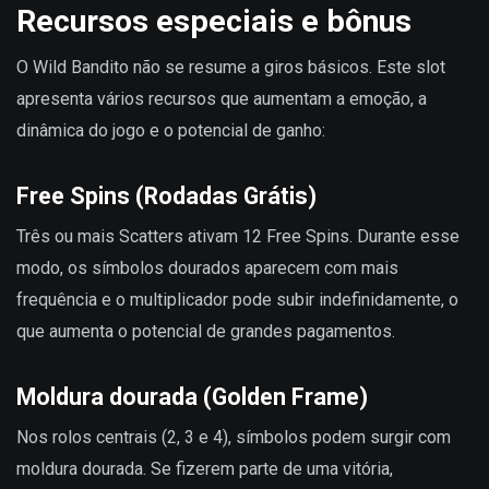
Recursos especiais e bônus
O Wild Bandito não se resume a giros básicos. Este slot
apresenta vários recursos que aumentam a emoção, a
dinâmica do jogo e o potencial de ganho:
Free Spins (Rodadas Grátis)
Três ou mais Scatters ativam 12 Free Spins. Durante esse
modo, os símbolos dourados aparecem com mais
frequência e o multiplicador pode subir indefinidamente, o
que aumenta o potencial de grandes pagamentos.
Moldura dourada (Golden Frame)
Nos rolos centrais (2, 3 e 4), símbolos podem surgir com
moldura dourada. Se fizerem parte de uma vitória,