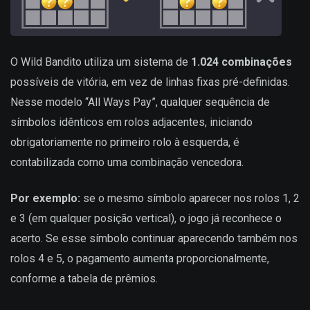
O Wild Bandito utiliza um sistema de
1.024 combinações
possíveis de vitória, em vez de linhas fixas pré-definidas.
Nesse modelo “All Ways Pay”, qualquer sequência de
símbolos idênticos em rolos adjacentes, iniciando
obrigatoriamente no primeiro rolo à esquerda, é
contabilizada como uma combinação vencedora.
Por exemplo:
se o mesmo símbolo aparecer nos rolos 1, 2
e 3 (em qualquer posição vertical), o jogo já reconhece o
acerto. Se esse símbolo continuar aparecendo também nos
rolos 4 e 5, o pagamento aumenta proporcionalmente,
conforme a tabela de prêmios.