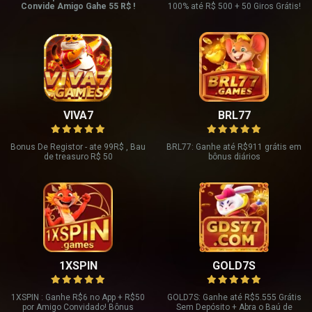
Convide Amigo Gahe 55 R$ !
100% até R$ 500 + 50 Giros Grátis!
VIVA7
BRL77
Bonus De Registor - ate 99R$ , Bau
BRL77: Ganhe até R$911 grátis em
de treasuro R$ 50
bônus diários
1XSPIN
GOLD7S
1XSPIN : Ganhe R
$6 no App + R$
50
GOLD7S: Ganhe até R
$5.555 Grátis
por Amigo Convidado! Bônus
Sem Depósito + Abra o Baú de