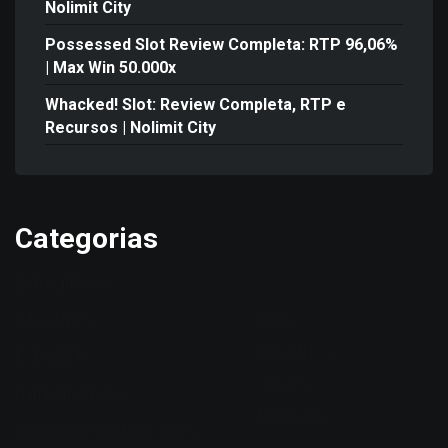
Nolimit City
Possessed Slot Review Completa: RTP 96,06%
| Max Win 50.000x
Whacked! Slot: Review Completa, RTP e
Recursos | Nolimit City
Categorias
Betting News
CASSINOS
Home
CASSINOS
ESPORTA
JOGOS
Gambling News
NOTICIAS
NOTÍCIAS SOBRE JOGOS