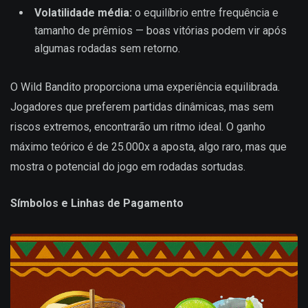
Volatilidade média:
o equilíbrio entre frequência e
tamanho de prêmios — boas vitórias podem vir após
algumas rodadas sem retorno.
O Wild Bandito proporciona uma experiência equilibrada.
Jogadores que preferem partidas dinâmicas, mas sem
riscos extremos, encontrarão um ritmo ideal. O ganho
máximo teórico é de 25.000x a aposta, algo raro, mas que
mostra o potencial do jogo em rodadas sortudas.
Símbolos e Linhas de Pagamento