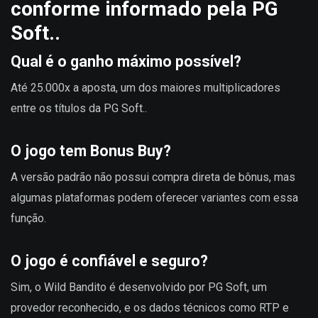
conforme informado pela PG
Soft..
Qual é o ganho máximo possível?
Até 25.000x a aposta, um dos maiores multiplicadores
entre os títulos da PG Soft..
O jogo tem Bonus Buy?
A versão padrão não possui compra direta de bônus, mas
algumas plataformas podem oferecer variantes com essa
função.
O jogo é confiável e seguro?
Sim, o Wild Bandito é desenvolvido por PG Soft, um
provedor reconhecido, e os dados técnicos como RTP e