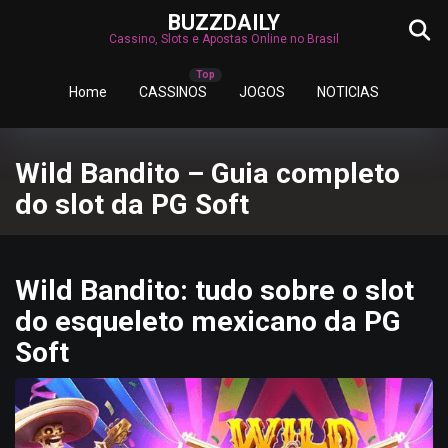
BUZZDAILY
Cassino, Slots e Apostas Online no Brasil
Home
CASSINOS
JOGOS
NOTICIAS
Wild Bandito – Guia completo
do slot da PG Soft
Wild Bandito: tudo sobre o slot
do esqueleto mexicano da PG
Soft