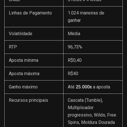
Linhas de Pagamento
1.024 maneiras de
ganhar
Volatilidade
Média
RTP
96,73%
Aposta mínima
R$0,40
Aposta máxima
R$40
Ganho máximo
Até
25.000x
a aposta
Recursos principais
Cascata (Tumble),
Multiplicador
progressivo, Wilds, Free
Spins, Moldura Dourada