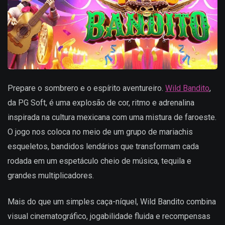
Prepare o sombrero e o espírito aventureiro.
Wild Bandito
,
da PG Soft, é uma explosão de cor, ritmo e adrenalina
inspirada na cultura mexicana com uma mistura de faroeste.
O jogo nos coloca no meio de um grupo de mariachis
esqueletos, bandidos lendários que transformam cada
rodada em um espetáculo cheio de música, tequila e
grandes multiplicadores.
Mais do que um simples caça-níquel, Wild Bandito combina
visual cinematográfico, jogabilidade fluida e recompensas