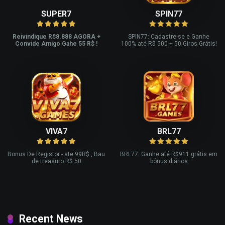
SUPER7
SPIN77
Reivindique R$8.888 AGORA +
SPIN77: Cadastre-se e Ganhe
Convide Amigo Gahe 55 R$ !
100% até R$ 500 + 50 Giros Grátis!
VIVA7
BRL77
Bonus De Registor - ate 99R$ , Bau
BRL77: Ganhe até R$911 grátis em
de treasuro R$ 50
bônus diários
Recent News