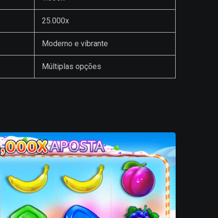
25.000x
Moderno e vibrante
Múltiplas opções