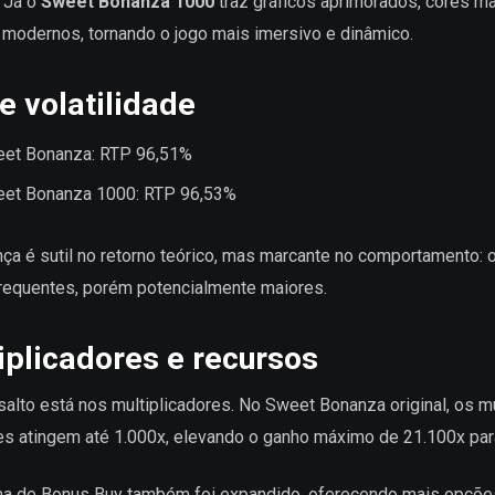
 Já o
Sweet Bonanza 1000
traz gráficos aprimorados, cores mai
 modernos, tornando o jogo mais imersivo e dinâmico.
e volatilidade
et Bonanza: RTP 96,51%
et Bonanza 1000: RTP 96,53%
nça é sutil no retorno teórico, mas marcante no comportamento:
equentes, porém potencialmente maiores.
iplicadores e recursos
salto está nos multiplicadores. No Sweet Bonanza original, os 
les atingem até 1.000x, elevando o ganho máximo de 21.100x pa
a de Bonus Buy também foi expandido, oferecendo mais opçõe