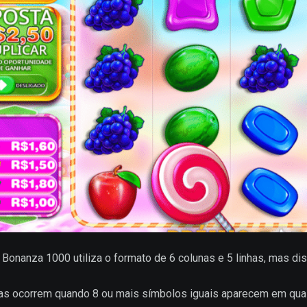
Bonanza 1000 utiliza o formato de 6 colunas e 5 linhas, mas di
ias ocorrem quando 8 ou mais símbolos iguais aparecem em qua