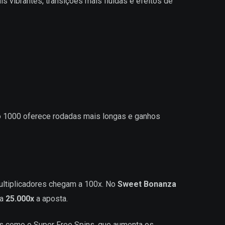
s vibrantes, transições mais fluidas e efeitos de
 o 1000 oferece rodadas mais longas e ganhos
multiplicadores chegam a 100x. No
Sweet Bonanza
ra
25.000x
a aposta.
s como o Super Free Spins, que aumenta os