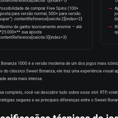
contentReference[oaicite:1]{index=1}
:
ossibilidade de comprar Free Spins (100×
A
posta para versão normal, 500× para versão
j
super”) :contentReference[oaicite:2]{index=2}
{
áximo de ganho teoricamente enorme — até
R
*25.000×** sua aposta
q
contentReference[oaicite:3]{index=3}
Bonanza 1000 é a versão moderna de um dos jogos mais icônico
o do clássico Sweet Bonanza, ele traz uma experiência visual a
dade ainda mais intensa.
ia completo, você vai descobrir tudo sobre esse slot: RTP, vola
tratégias seguras e as principais diferenças entre o Sweet Bonan