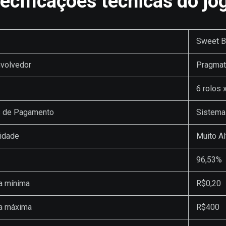
ecificações técnicas do jo
Sweet B
volvedor
Pragmat
6 rolos 
s de Pagamento
Sistema 
lidade
Muito Al
96,53%
a mínima
R$0,20
a máxima
R$400