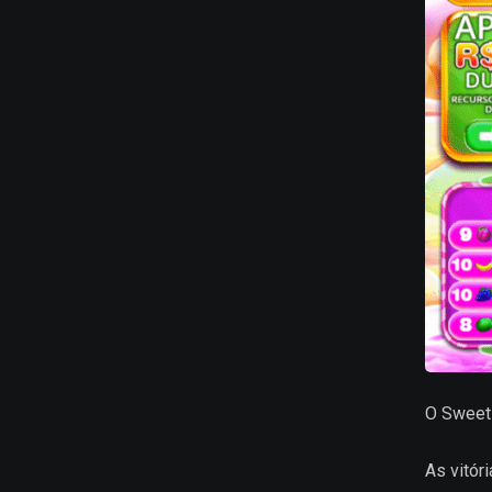
O Sweet 
As vitór