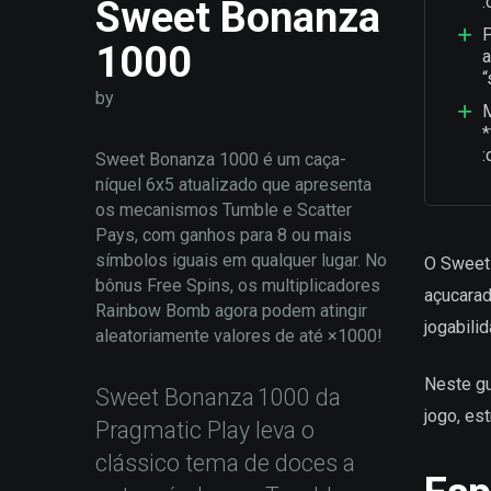
:
Sweet Bonanza
P
1000
a
“
by
M
*
:
Sweet Bonanza 1000 é um caça-
níquel 6x5 atualizado que apresenta
os mecanismos Tumble e Scatter
Pays, com ganhos para 8 ou mais
símbolos iguais em qualquer lugar. No
O Sweet 
bônus Free Spins, os multiplicadores
açucarad
Rainbow Bomb agora podem atingir
jogabili
aleatoriamente valores de até ×1000!
Neste gu
Sweet Bonanza 1000 da
jogo, es
Pragmatic Play leva o
clássico tema de doces a