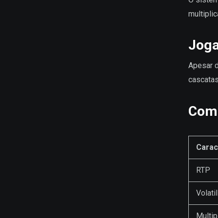
multipli
Joga
Apesar d
cascatas
Comp
Carac
RTP
Volati
Multi