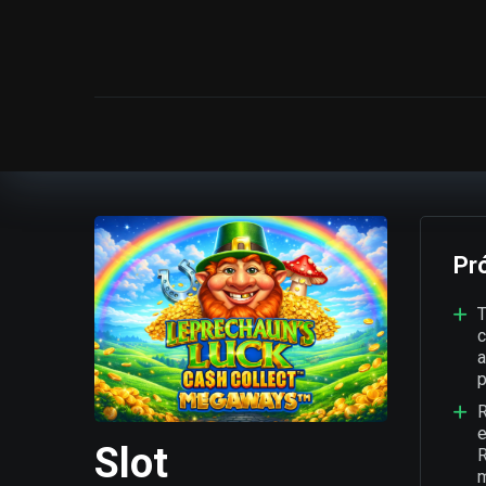
Pr
T
c
a
p
Slot
R
m