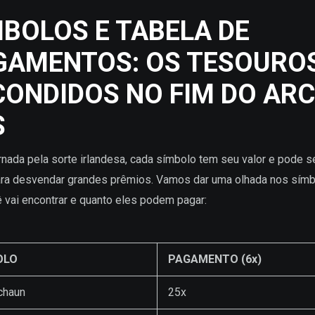
MBOLOS E TABELA DE
GAMENTOS: OS TESOURO
CONDIDOS NO FIM DO ARC
S
rnada pela sorte irlandesa, cada símbolo tem seu valor e pode s
ra desvendar grandes prêmios. Vamos dar uma olhada nos sím
 vai encontrar e quanto eles podem pagar:
OLO
PAGAMENTO (6x)
chaun
25x