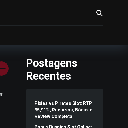
Postagens
Recentes
ar
Pixies vs Pirates Slot: RTP
95,91%, Recursos, Bônus e
Review Completa
Bonus Bunnies Slot Online: