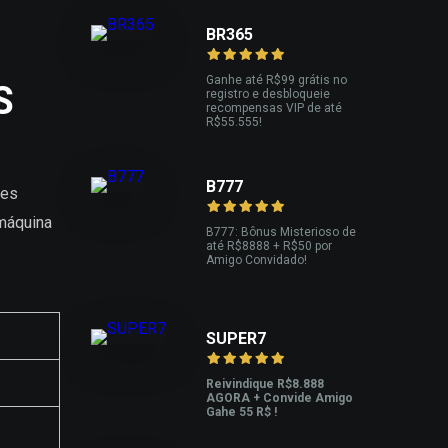
BR365
Ganhe até R
$99 grátis no
S
registro e desbloqueie
recompensas VIP de até
R$
55.555!
B777
hes
máquina
B777: Bônus Misterioso de
até R
$8888 + R$
50 por
Amigo Convidado!
SUPER7
Reivindique R$8.888
AGORA + Convide Amigo
Gahe 55 R$ !