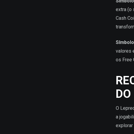
Símbolo
extra (o
Cash Coi
transfor
Símbolo
valores 
os Free 
RE
DO
O Leprec
a jogabi
explorar