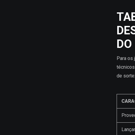
TA
DE
DO
Para os 
técnico
de sorte
CARA
Prove
Lança