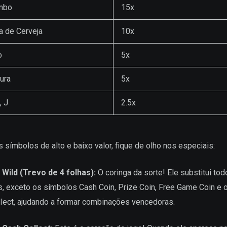
mbo
15x
a de Cerveja
10x
o
5x
ura
5x
, J
2.5x
 símbolos de alto e baixo valor, fique de olho nos especiais:
Wild (Trevo de 4 folhas):
O coringa da sorte! Ele substitui to
, exceto os símbolos Cash Coin, Prize Coin, Free Game Coin e o
lect, ajudando a formar combinações vencedoras.