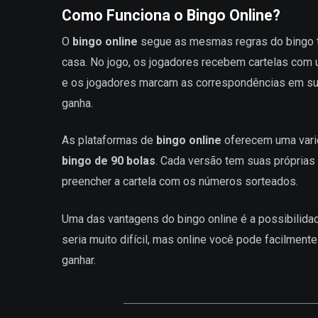
Como Funciona o Bingo Online?
O
bingo online
segue as mesmas regras do bingo tr
casa. No jogo, os jogadores recebem cartelas com
e os jogadores marcam as correspondências em suas 
ganha.
As plataformas de
bingo online
oferecem uma vari
bingo de 90 bolas
. Cada versão tem suas próprias
preencher a cartela com os números sorteados.
Uma das vantagens do bingo online é a possibilida
seria muito difícil, mas online você pode facilmen
ganhar.