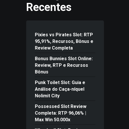
Recentes
Pixies vs Pirates Slot: RTP
95,91%, Recursos, Bônus e
Review Completa
Bonus Bunnies Slot Online:
Review, RTP e Recursos
Bônus
Punk Toilet Slot: Guia e
Análise do Caça-níquel
Nolimit City
Possessed Slot Review
Completa: RTP 96,06% |
Max Win 50.000x