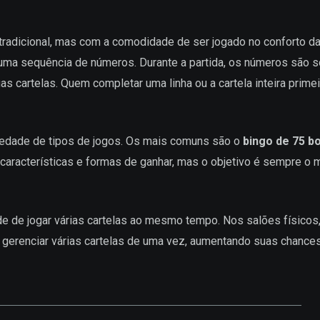
adicional, mas com a comodidade de ser jogado no conforto d
 uma sequência de números. Durante a partida, os números são 
cartelas. Quem completar uma linha ou a cartela inteira primei
edade de tipos de jogos. Os mais comuns são o
bingo de 75 b
 características e formas de ganhar, mas o objetivo é sempre o
de de jogar várias cartelas ao mesmo tempo. Nos salões físicos,
te gerenciar várias cartelas de uma vez, aumentando suas chance