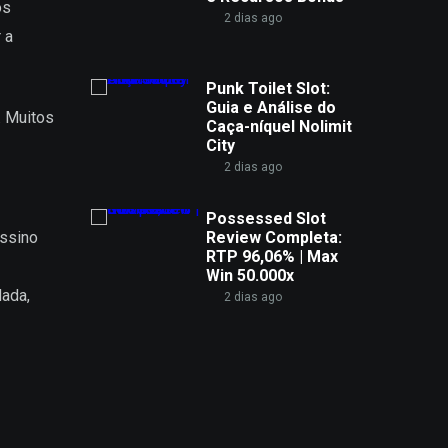
os
2 dias ago
 a
Punk Toilet Slot:
Guia e Análise do
. Muitos
Caça-níquel Nolimit
City
2 dias ago
Possessed Slot
Review Completa:
assino
RTP 96,06% | Max
Win 50.000x
dada,
2 dias ago