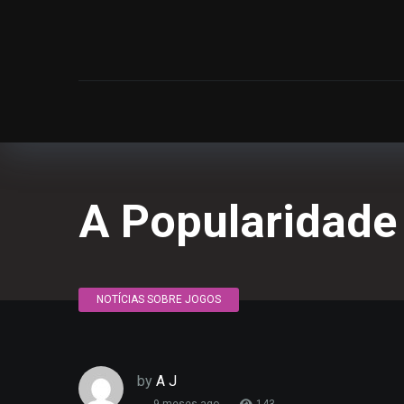
A Popularidade 
NOTÍCIAS SOBRE JOGOS
by
A J