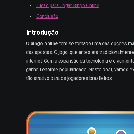
Dicas para Jogar Bingo Online
Conclusão
Introdução
O
bingo online
tem se tornado uma das opções mai
das apostas. O jogo, que antes era tradicionalment
internet. Com a expansão da tecnologia e o aument
ganhou enorme popularidade. Neste post, vamos expl
tão atrativo para os jogadores brasileiros.