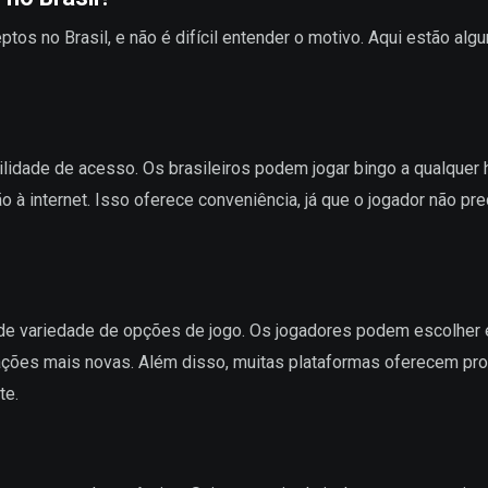
os no Brasil, e não é difícil entender o motivo. Aqui estão alg
lidade de acesso. Os brasileiros podem jogar bingo a qualquer 
o à internet. Isso oferece conveniência, já que o jogador não pr
de variedade de opções de jogo. Os jogadores podem escolher 
iações mais novas. Além disso, muitas plataformas oferecem p
te.