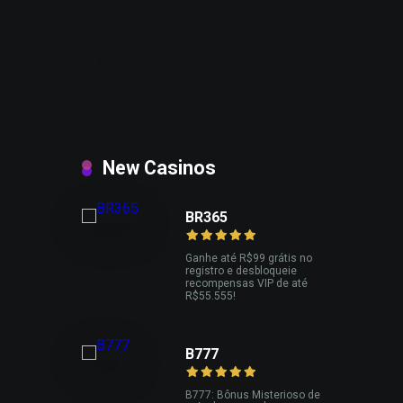
Home
CASSINOS
JOGOS
NOTICIAS
New Casinos
BR365
Ganhe até R
$99 grátis no
registro e desbloqueie
recompensas VIP de até
R$
55.555!
B777
B777: Bônus Misterioso de