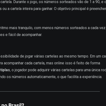
cartela. Durante o jogo, os números sorteados vão de 1 a 90, e 
ou a cartela inteira para ganhar. O objetivo principal é preencher
m ritmo mais tranquilo, com menos números sorteados a cada vez
es e fácil de acompanhar.
ssibilidade de jogar várias cartelas ao mesmo tempo. Em um c
ara acompanhar cada cartela, mas online isso é feito de forma
tiplas
, o jogador pode adquirir várias cartelas para uma única ro
ndo os números automaticamente, o que facilita a experiência.
 no Brasil?