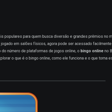
s populares para quem busca diversão e grandes prêmios no 
e jogado em salões físicos, agora pode ser acessado facilmente
o do número de plataformas de jogos online, o
bingo online
no B
orar o que é o bingo online, como ele funciona e o que torna e