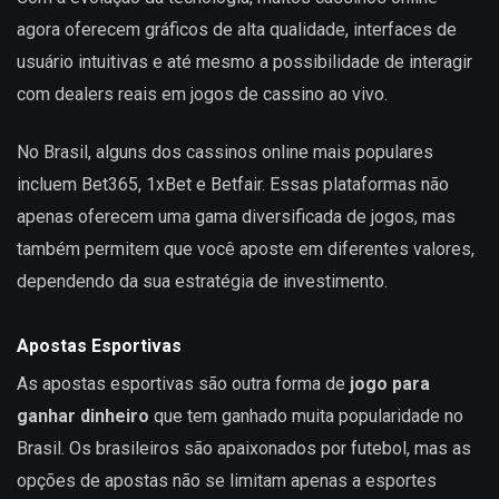
agora oferecem gráficos de alta qualidade, interfaces de
usuário intuitivas e até mesmo a possibilidade de interagir
com dealers reais em jogos de cassino ao vivo.
No Brasil, alguns dos cassinos online mais populares
incluem Bet365, 1xBet e Betfair. Essas plataformas não
apenas oferecem uma gama diversificada de jogos, mas
também permitem que você aposte em diferentes valores,
dependendo da sua estratégia de investimento.
Apostas Esportivas
As apostas esportivas são outra forma de
jogo para
ganhar dinheiro
que tem ganhado muita popularidade no
Brasil. Os brasileiros são apaixonados por futebol, mas as
opções de apostas não se limitam apenas a esportes