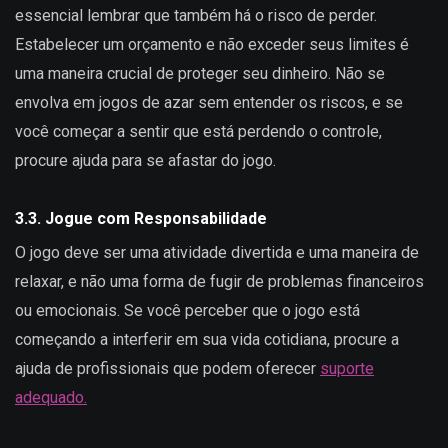
essencial lembrar que também há o risco de perder.
Estabelecer um orçamento e não exceder seus limites é
uma maneira crucial de proteger seu dinheiro. Não se
envolva em jogos de azar sem entender os riscos, e se
você começar a sentir que está perdendo o controle,
procure ajuda para se afastar do jogo.
3.3. Jogue com Responsabilidade
O jogo deve ser uma atividade divertida e uma maneira de
relaxar, e não uma forma de fugir de problemas financeiros
ou emocionais. Se você perceber que o jogo está
começando a interferir em sua vida cotidiana, procure a
ajuda de profissionais que podem oferecer
suporte
adequado.