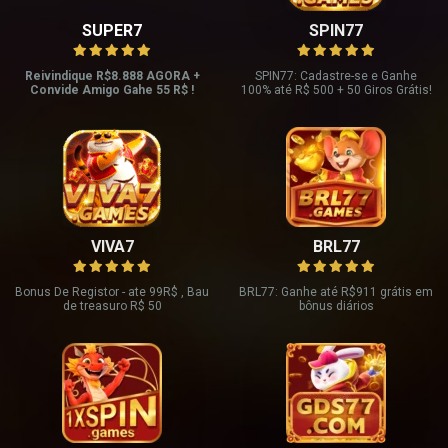
SUPER7
SPIN77
Reivindique R$8.888 AGORA +
SPIN77: Cadastre-se e Ganhe
Convide Amigo Gahe 55 R$ !
100% até R$ 500 + 50 Giros Grátis!
VIVA7
BRL77
Bonus De Registor - ate 99R$ , Bau
BRL77: Ganhe até R$911 grátis em
de treasuro R$ 50
bônus diários