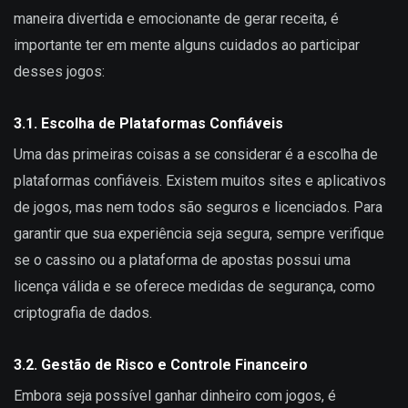
maneira divertida e emocionante de gerar receita, é
importante ter em mente alguns cuidados ao participar
desses jogos:
3.1. Escolha de Plataformas Confiáveis
Uma das primeiras coisas a se considerar é a escolha de
plataformas confiáveis. Existem muitos sites e aplicativos
de jogos, mas nem todos são seguros e licenciados. Para
garantir que sua experiência seja segura, sempre verifique
se o cassino ou a plataforma de apostas possui uma
licença válida e se oferece medidas de segurança, como
criptografia de dados.
3.2. Gestão de Risco e Controle Financeiro
Embora seja possível ganhar dinheiro com jogos, é