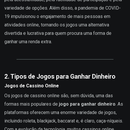
variedade de opções. Além disso, a pandemia de COVID-
19 impulsionou o engajamento de mais pessoas em
atividades online, tornando os jogos uma alternativa
divertida e lucrativa para quem procura uma forma de
ganhar uma renda extra.
2. Tipos de Jogos para Ganhar Dinheiro
Jogos de Cassino Online
Os jogos de cassino online são, sem dúvida, uma das
formas mais populares de
jogo para ganhar dinheiro
. As
plataformas oferecem uma enorme variedade de jogos,
incluindo roleta, blackjack, baccarat e, é claro, caça-níqueis.
Com a evolução da tecnologia, muitos cassinos online