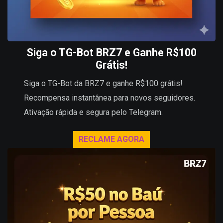
Siga o TG-Bot BRZ7 e Ganhe R$100
Grátis!
Siga o TG-Bot da BRZ7 e ganhe R$100 grátis!
Recompensa instantânea para novos seguidores.
Ativação rápida e segura pelo Telegram.
RECLAME AGORA