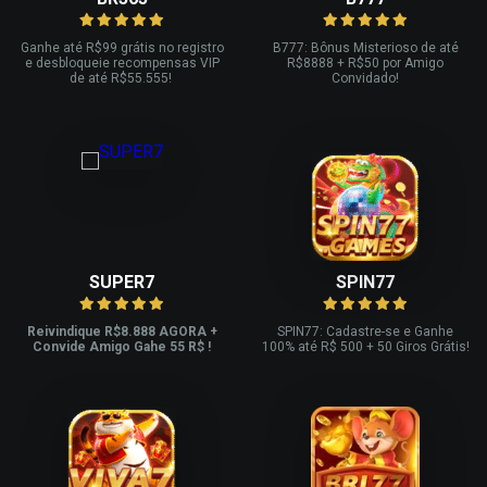
Ganhe até R
$99 grátis no registro
B777: Bônus Misterioso de até
e desbloqueie recompensas VIP
R
$8888 + R$
50 por Amigo
de até R$
55.555!
Convidado!
SUPER7
SPIN77
Reivindique R$8.888 AGORA +
SPIN77: Cadastre-se e Ganhe
Convide Amigo Gahe 55 R$ !
100% até R$ 500 + 50 Giros Grátis!