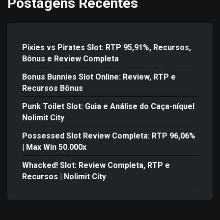
Postagens Recentes
Pixies vs Pirates Slot: RTP 95,91%, Recursos,
Bônus e Review Completa
Bonus Bunnies Slot Online: Review, RTP e
Recursos Bônus
Punk Toilet Slot: Guia e Análise do Caça-níquel
Nolimit City
Possessed Slot Review Completa: RTP 96,06%
| Max Win 50.000x
Whacked! Slot: Review Completa, RTP e
Recursos | Nolimit City