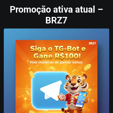
Promoção ativa atual –
BRZ7