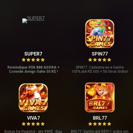
SUPER7
SPIN77
Reivindique R$8.888 AGORA +
SPIN77: Cadastre-se e Ganhe
Convide Amigo Gahe 55 R$ !
100% até R$ 500 + 50 Giros Grátis!
VIVA7
BRL77
Bonus De Registor - ate 99R$ , Bau
BRL77: Ganhe até R$911 grátis em