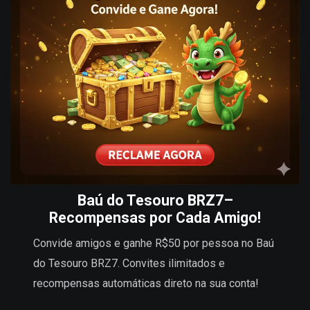
Baú do Tesouro BRZ7–
Recompensas por Cada Amigo!
Convide amigos e ganhe R$50 por pessoa no Baú
do Tesouro BRZ7. Convites ilimitados e
recompensas automáticas direto na sua conta!