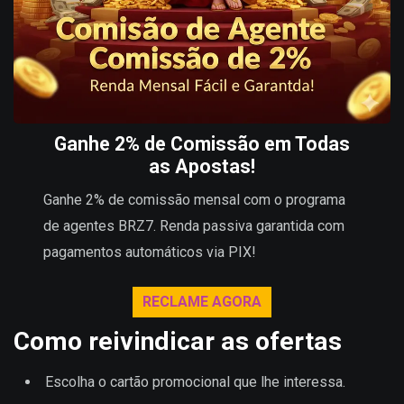
Ganhe 2% de Comissão em Todas
as Apostas!
Ganhe 2% de comissão mensal com o programa
de agentes BRZ7. Renda passiva garantida com
pagamentos automáticos via PIX!
RECLAME AGORA
Como reivindicar as ofertas
Escolha o cartão promocional que lhe interessa.