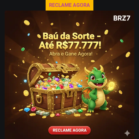
RECLAME AGORA