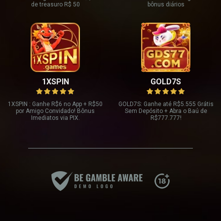
de treasuro R$ 50
bônus diários
1XSPIN
GOLD7S
1XSPIN : Ganhe R
$6 no App + R$
50
GOLD7S: Ganhe até R
$5.555 Grátis
por Amigo Convidado! Bônus
Sem Depósito + Abra o Baú de
Imediatos via PIX.
R$
777.777!