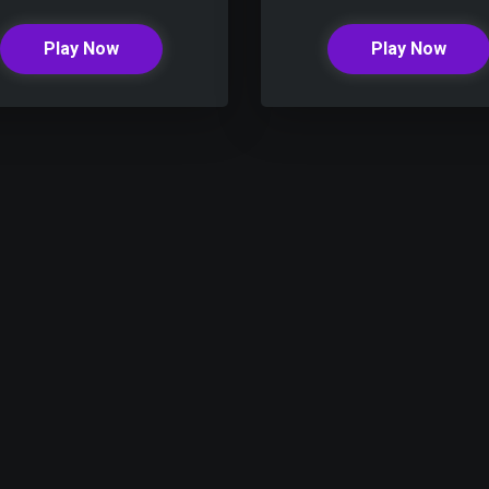
Play Now
Play Now