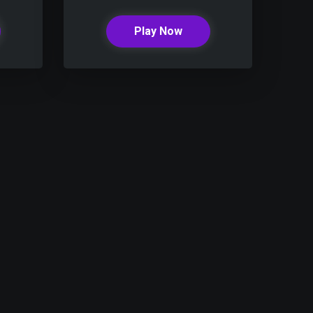
Play Now