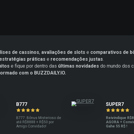
lises de cassinos
,
avaliações de slots
e
comparativos de b
estratégias práticas
e
recomendações justas
.
uitos
e fique por dentro das
últimas novidades
do mundo dos c
formado com o BUZZDAILY.IO.
B777
SUPER7
B777: Bônus Misterioso de
Reivindique R$8
até R
$8888 + R$
50 por
AGORA + Convi
Amigo Convidado!
Gahe 55 R$ !