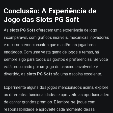
Conclusão: A Experiência de
Jogo das Slots PG Soft
As
slots PG Soft
oferecem uma experiência de jogo
incomparável, com gráficos incríveis, mecânicas inovadoras
e recursos emocionantes que mantêm os jogadores
engajados. Com uma vasta gama de jogos e temas, há
sempre algo para todos os gostos e preferências. Se você
está procurando por um jogo de cassino envolvente e
divertido, as
slots PG Soft
são uma escolha excelente.
Experimente alguns dos jogos mencionados acima, explore
as diferentes funcionalidades e aproveite as oportunidades
de ganhar grandes prêmios. E lembre-se: jogue com
responsabilidade e aproveite cada momento dessa