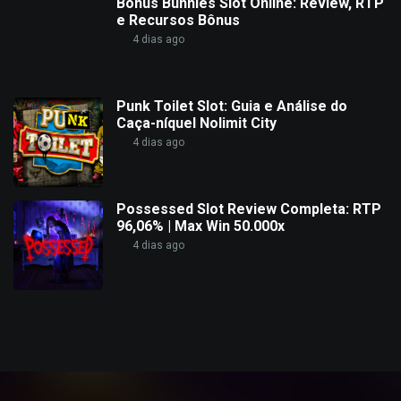
Bonus Bunnies Slot Online: Review, RTP
e Recursos Bônus
4 dias ago
Punk Toilet Slot: Guia e Análise do
Caça-níquel Nolimit City
4 dias ago
Possessed Slot Review Completa: RTP
96,06% | Max Win 50.000x
4 dias ago