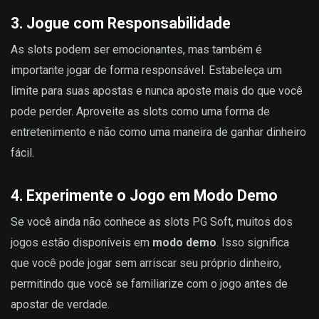
3.
Jogue com Responsabilidade
As slots podem ser emocionantes, mas também é
importante jogar de forma responsável. Estabeleça um
limite para suas apostas e nunca aposte mais do que você
pode perder. Aproveite as slots como uma forma de
entretenimento e não como uma maneira de ganhar dinheiro
fácil.
4.
Experimente o Jogo em Modo Demo
Se você ainda não conhece as slots PG Soft, muitos dos
jogos estão disponíveis em
modo demo
. Isso significa
que você pode jogar sem arriscar seu próprio dinheiro,
permitindo que você se familiarize com o jogo antes de
apostar de verdade.