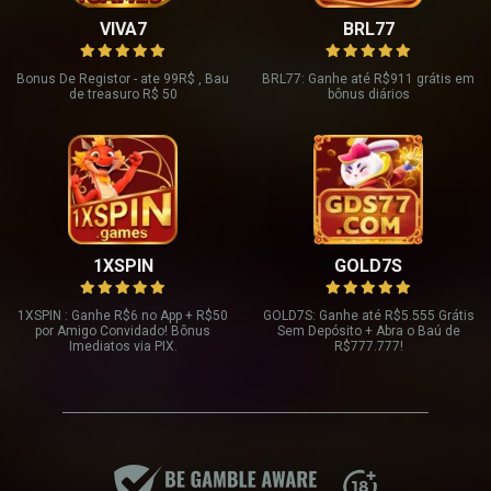
VIVA7
BRL77
Bonus De Registor - ate 99R$ , Bau
BRL77: Ganhe até R$911 grátis em
de treasuro R$ 50
bônus diários
1XSPIN
GOLD7S
1XSPIN : Ganhe R
$6 no App + R$
50
GOLD7S: Ganhe até R
$5.555 Grátis
por Amigo Convidado! Bônus
Sem Depósito + Abra o Baú de
Imediatos via PIX.
R$
777.777!