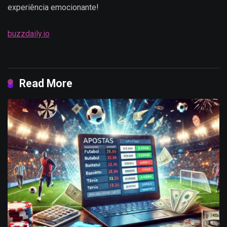
experiência emocionante!
buzzdaily.io
Read More