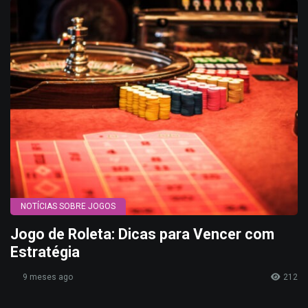
NOTÍCIAS SOBRE JOGOS
Jogo de Roleta: Dicas para Vencer com
Estratégia
9 meses ago
212