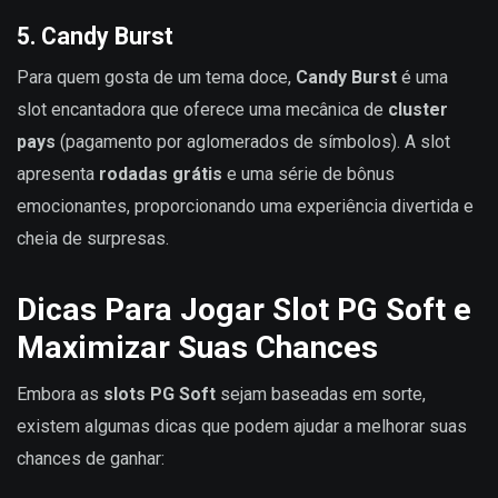
5.
Candy Burst
Para quem gosta de um tema doce,
Candy Burst
é uma
slot encantadora que oferece uma mecânica de
cluster
pays
(pagamento por aglomerados de símbolos). A slot
apresenta
rodadas grátis
e uma série de bônus
emocionantes, proporcionando uma experiência divertida e
cheia de surpresas.
Dicas Para Jogar Slot PG Soft e
Maximizar Suas Chances
Embora as
slots PG Soft
sejam baseadas em sorte,
existem algumas dicas que podem ajudar a melhorar suas
chances de ganhar: