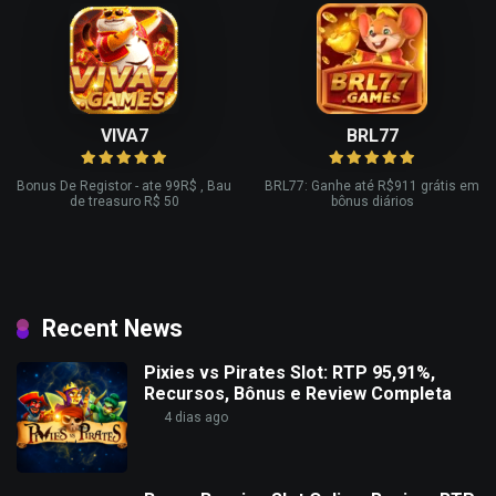
VIVA7
BRL77
Bonus De Registor - ate 99R$ , Bau
BRL77: Ganhe até R$911 grátis em
de treasuro R$ 50
bônus diários
Recent News
Pixies vs Pirates Slot: RTP 95,91%,
Recursos, Bônus e Review Completa
4 dias ago