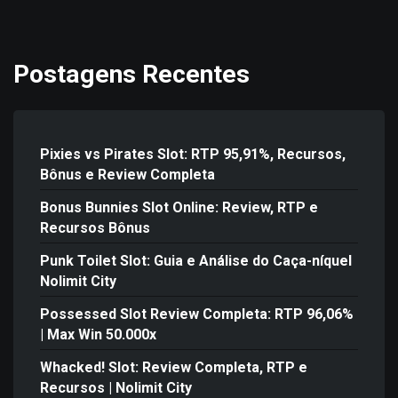
Postagens Recentes
Pixies vs Pirates Slot: RTP 95,91%, Recursos,
Bônus e Review Completa
Bonus Bunnies Slot Online: Review, RTP e
Recursos Bônus
Punk Toilet Slot: Guia e Análise do Caça-níquel
Nolimit City
Possessed Slot Review Completa: RTP 96,06%
| Max Win 50.000x
Whacked! Slot: Review Completa, RTP e
Recursos | Nolimit City