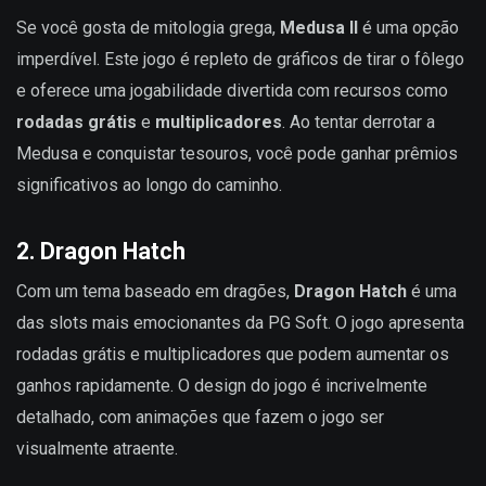
Se você gosta de mitologia grega,
Medusa II
é uma opção
imperdível. Este jogo é repleto de gráficos de tirar o fôlego
e oferece uma jogabilidade divertida com recursos como
rodadas grátis
e
multiplicadores
. Ao tentar derrotar a
Medusa e conquistar tesouros, você pode ganhar prêmios
significativos ao longo do caminho.
2.
Dragon Hatch
Com um tema baseado em dragões,
Dragon Hatch
é uma
das slots mais emocionantes da PG Soft. O jogo apresenta
rodadas grátis e multiplicadores que podem aumentar os
ganhos rapidamente. O design do jogo é incrivelmente
detalhado, com animações que fazem o jogo ser
visualmente atraente.