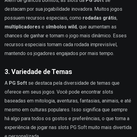
Além de gráficos bonitos, as slots da
PG Soft
se
destacam por sua jogabilidade inovadora. Muitos jogos
possuem recursos especiais, como
rodadas grátis
,
multiplicadores
e
símbolos wild
, que aumentam as
chances de ganhar e tornam o jogo mais dinâmico. Esses
recursos especiais tornam cada rodada imprevisível,
mantendo os jogadores engajados por mais tempo.
3.
Variedade de Temas
A
PG Soft
se destaca pela diversidade de temas que
oferece em seus jogos. Você pode encontrar slots
baseadas em mitologia, aventuras, fantasias, animais, e até
mesmo em culturas populares. Isso significa que sempre
há algo para todos os gostos e preferências, o que torna a
experiência de jogar nas slots PG Soft muito mais divertida
e personalizada.