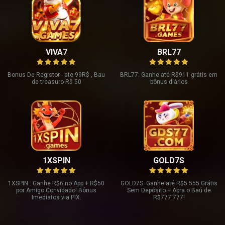
VIVA7
BRL77
Bonus De Registor - ate 99R$ , Bau
BRL77: Ganhe até R$911 grátis em
de treasuro R$ 50
bônus diários
1XSPIN
GOLD7S
1XSPIN : Ganhe R
$6 no App + R$
50
GOLD7S: Ganhe até R
$5.555 Grátis
por Amigo Convidado! Bônus
Sem Depósito + Abra o Baú de
Imediatos via PIX.
R$
777.777!