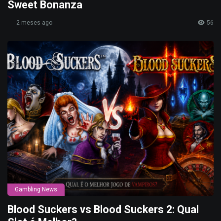
Sweet Bonanza
2 meses ago
56
Gambling News
Blood Suckers vs Blood Suckers 2: Qual