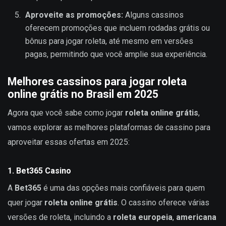
Aproveite as promoções:
Alguns cassinos
oferecem promoções que incluem rodadas grátis ou
bônus para jogar roleta, até mesmo em versões
pagas, permitindo que você amplie sua experiência.
Melhores cassinos para jogar roleta
online grátis no Brasil em 2025
Agora que você sabe como jogar
roleta online grátis
,
vamos explorar as melhores plataformas de cassino para
aproveitar essas ofertas em 2025:
1.
Bet365 Casino
A
Bet365
é uma das opções mais confiáveis para quem
quer jogar
roleta online grátis
. O cassino oferece várias
versões de roleta, incluindo a
roleta europeia
,
americana