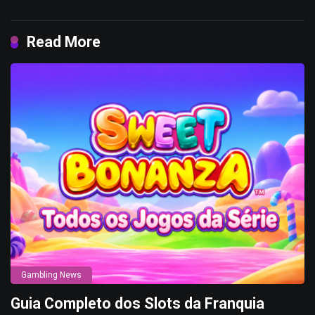
Read More
Gambling News
Guia Completo dos Slots da Franquia