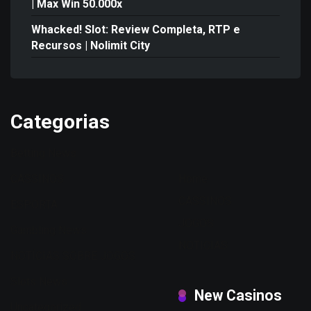
| Max Win 50.000x
Whacked! Slot: Review Completa, RTP e
Recursos | Nolimit City
Categorias
Betting News
CASSINOS
Home
CASSINOS
ESPORTA
JOGOS
Gambling News
NOTICIAS
NOTÍCIAS SOBRE JOGOS
Slots News
New Casinos
Uncategorized