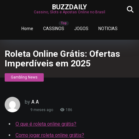
BUZZDAILY
Cassino, Slots e Apostas Online no Brasil
Home
CASSINOS
JOGOS
NOTICIAS
Roleta Online Grátis: Ofertas
Imperdíveis em 2025
Gambling News
by
A A
9 meses ago
186
O que é roleta online grátis?
Como jogar roleta online grátis?