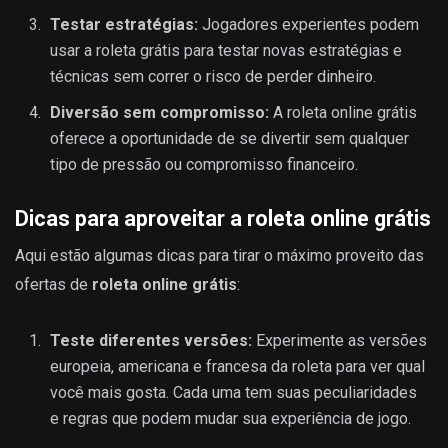
Testar estratégias:
Jogadores experientes podem
usar a roleta grátis para testar novas estratégias e
técnicas sem correr o risco de perder dinheiro.
Diversão sem compromisso:
A roleta online grátis
oferece a oportunidade de se divertir sem qualquer
tipo de pressão ou compromisso financeiro.
Dicas para aproveitar a roleta online grátis
Aqui estão algumas dicas para tirar o máximo proveito das
ofertas de
roleta online grátis
:
Teste diferentes versões:
Experimente as versões
europeia, americana e francesa da roleta para ver qual
você mais gosta. Cada uma tem suas peculiaridades
e regras que podem mudar sua experiência de jogo.