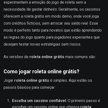
experimentem a emoção do jogo de roleta sem a
necessidade de gastar dinheiro. Geralmente, os cassinos
oferecem a roleta grátis em modo demo, onde você joga
com créditos fictícios, sem arriscar seu saldo real. Esse
modo é perfeito tanto para novatos que estão aprendendo
as regras do jogo quanto para jogadores experientes que
desejam testar novas estratégias sem riscos.
As versões de
roleta online grátis
mais comuns são:
Como jogar roleta online grátis?
Jogar
roleta online grátis
é simples. Aqui estão os
passos básicos para começar:
Escolha um cassino confiável:
O primeiro passo é
escolher um cassino online que ofereça
roleta