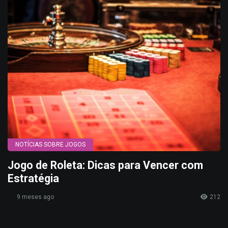
NOTÍCIAS SOBRE JOGOS
Jogo de Roleta: Dicas para Vencer com
Estratégia
9 meses ago
212