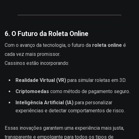
6. O Futuro da Roleta Online
Com o avanço da tecnologia, o futuro da
roleta online
é
cada vez mais promissor.
Cassinos estão incorporando:
Realidade Virtual (VR)
para simular roletas em 3D.
Criptomoedas
como método de pagamento seguro.
Inteligência Artificial (IA)
para personalizar
experiências e detectar comportamentos de risco.
Essas inovações garantem uma experiência mais justa,
transparente e empolgante para todos os tipos de