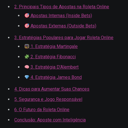
2. Principais Tipos de Apostas na Roleta Online
Apostas Internas (Inside Bets)
Apostas Externas (Outside Bets)
3. Estratégias Populares para Jogar Roleta Online
1. Estratégia Martingale
2. Estratégia Fibonacci
3. Estratégia D’Alembert
4. Estratégia James Bond
4. Dicas para Aumentar Suas Chances
5. Segurança e Jogo Responsável
6. O Futuro da Roleta Online
Conclusão: Aposte com Inteligência