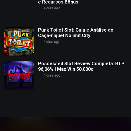
e Recursos Bônus
4 dias ago
Punk Toilet Slot: Guia e Análise do
Caça-níquel Nolimit City
4 dias ago
Possessed Slot Review Completa: RTP
96,06% | Max Win 50.000x
4 dias ago