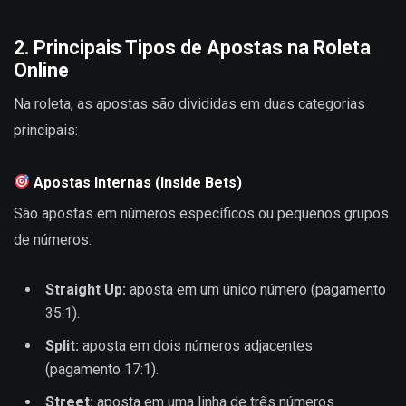
2. Principais Tipos de Apostas na Roleta
Online
Na roleta, as apostas são divididas em duas categorias
principais:
Apostas Internas (Inside Bets)
São apostas em números específicos ou pequenos grupos
de números.
Straight Up:
aposta em um único número (pagamento
35:1).
Split:
aposta em dois números adjacentes
(pagamento 17:1).
Street:
aposta em uma linha de três números