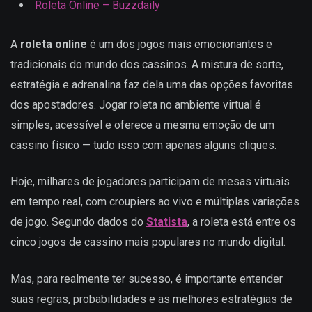
Roleta Online – Buzzdaily
A
roleta online
é um dos jogos mais emocionantes e
tradicionais do mundo dos cassinos. A mistura de sorte,
estratégia e adrenalina faz dela uma das opções favoritas
dos apostadores. Jogar roleta no ambiente virtual é
simples, acessível e oferece a mesma emoção de um
cassino físico — tudo isso com apenas alguns cliques.
Hoje, milhares de jogadores participam de mesas virtuais
em tempo real, com croupiers ao vivo e múltiplas variações
de jogo. Segundo dados do
Statista
, a roleta está entre os
cinco jogos de cassino mais populares no mundo digital.
Mas, para realmente ter sucesso, é importante entender
suas regras, probabilidades e as melhores estratégias de