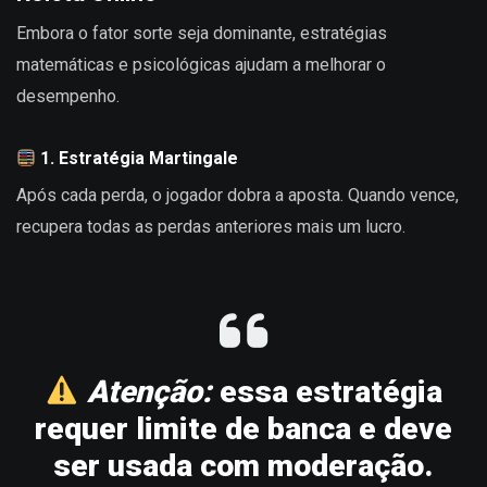
Embora o fator sorte seja dominante, estratégias
matemáticas e psicológicas ajudam a melhorar o
desempenho.
1. Estratégia Martingale
Após cada perda, o jogador dobra a aposta. Quando vence,
recupera todas as perdas anteriores mais um lucro.
Atenção:
essa estratégia
requer limite de banca e deve
ser usada com moderação.