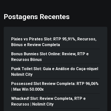
Postagens Recentes
Pixies vs Pirates Slot: RTP 95,91%, Recursos,
Bônus e Review Completa
Bonus Bunnies Slot Online: Review, RTP e
Recursos Bônus
Punk Toilet Slot: Guia e Análise do Caça-níquel
Nolimit City
Possessed Slot Review Completa: RTP 96,06%
| Max Win 50.000x
Whacked! Slot: Review Completa, RTP e
Recursos | Nolimit City