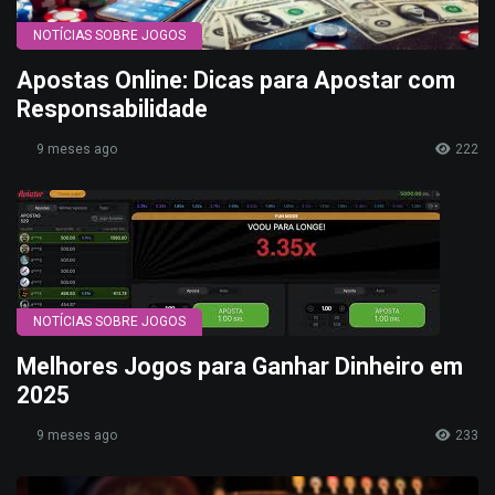
NOTÍCIAS SOBRE JOGOS
Apostas Online: Dicas para Apostar com
Responsabilidade
9 meses ago
222
NOTÍCIAS SOBRE JOGOS
Melhores Jogos para Ganhar Dinheiro em
2025
9 meses ago
233