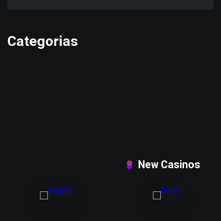
Categorias
Betting News
CASSINOS
Home
CASSINOS
ESPORTA
JOGOS
Gambling News
NOTICIAS
NOTÍCIAS SOBRE JOGOS
Slots News
New Casinos
Uncategorized