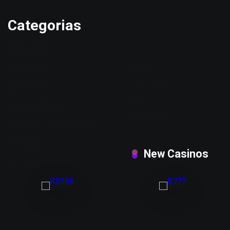
Categorias
Betting News
CASSINOS
Home
CASSINOS
ESPORTA
JOGOS
Gambling News
NOTICIAS
NOTÍCIAS SOBRE JOGOS
Slots News
New Casinos
Uncategorized