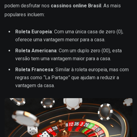
podem desfrutar nos
cassinos online Brasil
. As mais
populares incluem:
Roleta Europeia
: Com uma única casa de zero (0),
oferece uma vantagem menor para a casa.
Roleta Americana
: Com um duplo zero (00), esta
versão tem uma vantagem maior para a casa.
Roleta Francesa
: Similar à roleta europeia, mas com
regras como “La Partage” que ajudam a reduzir a
vantagem da casa.