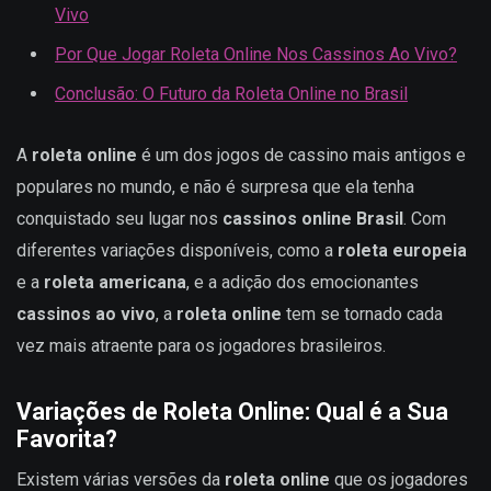
Vivo
Por Que Jogar Roleta Online Nos Cassinos Ao Vivo?
Conclusão: O Futuro da Roleta Online no Brasil
A
roleta online
é um dos jogos de cassino mais antigos e
populares no mundo, e não é surpresa que ela tenha
conquistado seu lugar nos
cassinos online Brasil
. Com
diferentes variações disponíveis, como a
roleta europeia
e a
roleta americana
, e a adição dos emocionantes
cassinos ao vivo
, a
roleta online
tem se tornado cada
vez mais atraente para os jogadores brasileiros.
Variações de Roleta Online: Qual é a Sua
Favorita?
Existem várias versões da
roleta online
que os jogadores