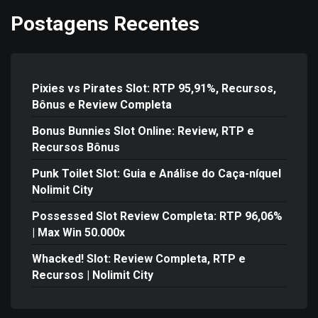
Postagens Recentes
Pixies vs Pirates Slot: RTP 95,91%, Recursos,
Bônus e Review Completa
Bonus Bunnies Slot Online: Review, RTP e
Recursos Bônus
Punk Toilet Slot: Guia e Análise do Caça-níquel
Nolimit City
Possessed Slot Review Completa: RTP 96,06%
| Max Win 50.000x
Whacked! Slot: Review Completa, RTP e
Recursos | Nolimit City