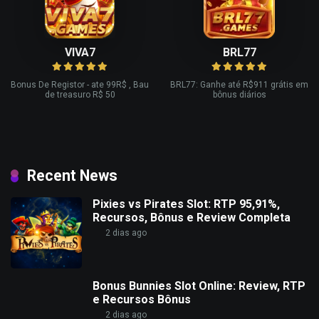
VIVA7
BRL77
Bonus De Registor - ate 99R$ , Bau
BRL77: Ganhe até R$911 grátis em
de treasuro R$ 50
bônus diários
Recent News
Pixies vs Pirates Slot: RTP 95,91%,
Recursos, Bônus e Review Completa
2 dias ago
Bonus Bunnies Slot Online: Review, RTP
e Recursos Bônus
2 dias ago