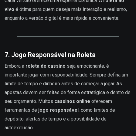
Cada versão oferece uma experiência única. A
roleta ao
vivo
é ótima para quem deseja mais interação e realismo,
enquanto a versão digital é mais rápida e conveniente.
7.
Jogo Responsável na Roleta
Embora a
roleta de cassino
seja emocionante, é
importante jogar com responsabilidade. Sempre defina um
limite de tempo e dinheiro antes de começar a jogar. As
apostas devem ser feitas de forma estratégica e dentro de
seu orçamento. Muitos
cassinos online
oferecem
ferramentas de
jogo responsável
, como limites de
depósito, alertas de tempo e a possibilidade de
autoexclusão.