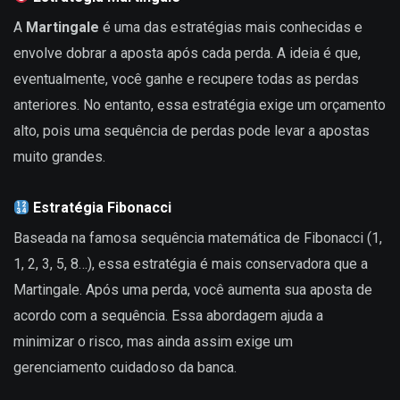
A
Martingale
é uma das estratégias mais conhecidas e
envolve dobrar a aposta após cada perda. A ideia é que,
eventualmente, você ganhe e recupere todas as perdas
anteriores. No entanto, essa estratégia exige um orçamento
alto, pois uma sequência de perdas pode levar a apostas
muito grandes.
Estratégia Fibonacci
Baseada na famosa sequência matemática de Fibonacci (1,
1, 2, 3, 5, 8…), essa estratégia é mais conservadora que a
Martingale. Após uma perda, você aumenta sua aposta de
acordo com a sequência. Essa abordagem ajuda a
minimizar o risco, mas ainda assim exige um
gerenciamento cuidadoso da banca.