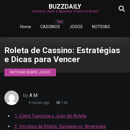
BUZZDAILY
Cassino, Slots e Apostas Online no Brasil
Home
CASSINOS
JOGOS
NOTICIAS
Roleta de Cassino: Estratégias
e Dicas para Vencer
NOTÍCIAS SOBRE JOGOS
by
A M
9 meses ago
143
1. Como Funciona o Jogo de Roleta
2. Versões da Roleta: Europeia vs. Americana