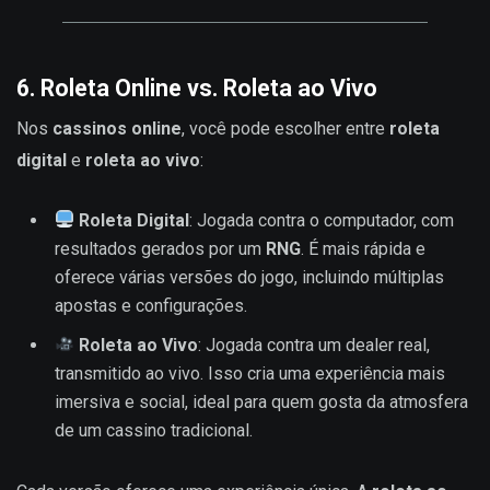
6.
Roleta Online vs. Roleta ao Vivo
Nos
cassinos online
, você pode escolher entre
roleta
digital
e
roleta ao vivo
:
Roleta Digital
: Jogada contra o computador, com
resultados gerados por um
RNG
. É mais rápida e
oferece várias versões do jogo, incluindo múltiplas
apostas e configurações.
Roleta ao Vivo
: Jogada contra um dealer real,
transmitido ao vivo. Isso cria uma experiência mais
imersiva e social, ideal para quem gosta da atmosfera
de um cassino tradicional.