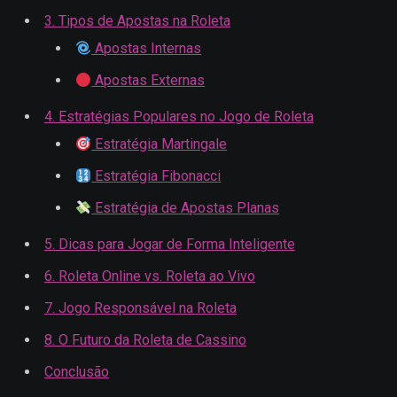
3. Tipos de Apostas na Roleta
Apostas Internas
Apostas Externas
4. Estratégias Populares no Jogo de Roleta
Estratégia Martingale
Estratégia Fibonacci
Estratégia de Apostas Planas
5. Dicas para Jogar de Forma Inteligente
6. Roleta Online vs. Roleta ao Vivo
7. Jogo Responsável na Roleta
8. O Futuro da Roleta de Cassino
Conclusão