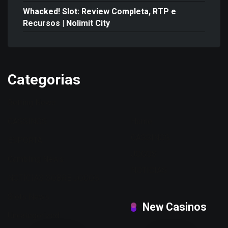
Whacked! Slot: Review Completa, RTP e
Recursos | Nolimit City
Categorias
Betting News
CASSINOS
Home
CASSINOS
ESPORTA
JOGOS
Gambling News
NOTICIAS
NOTÍCIAS SOBRE JOGOS
Slots News
New Casinos
Uncategorized