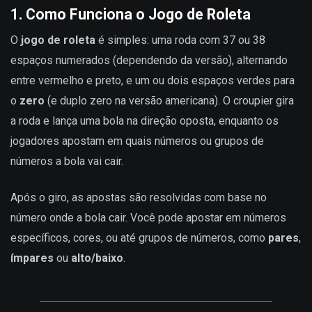
1.
Como Funciona o Jogo de Roleta
O
jogo de roleta
é simples: uma roda com 37 ou 38
espaços numerados (dependendo da versão), alternando
entre vermelho e preto, e um ou dois espaços verdes para
o
zero
(e duplo zero na versão americana). O croupier gira
a roda e lança uma bola na direção oposta, enquanto os
jogadores apostam em quais números ou grupos de
números a bola vai cair.
Após o giro, as apostas são resolvidas com base no
número onde a bola cair. Você pode apostar em números
específicos, cores, ou até grupos de números, como
pares
,
ímpares
ou
alto/baixo
.