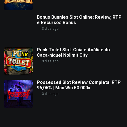
Bonus Bunnies Slot Online: Review, RTP
e Recursos Bônus
3 dias ago
Punk Toilet Slot: Guia e Análise do
Caça-níquel Nolimit City
3 dias ago
Possessed Slot Review Completa: RTP
96,06% | Max Win 50.000x
3 dias ago