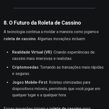
8.
O Futuro da Roleta de Cassino
A tecnologia continua a moldar a maneira como jogamos
roleta de cassino
. Algumas inovações incluem:
Realidade Virtual (VR)
: Criando experiências de
cassino mais imersivas e realistas.
Criptomoedas
: Tornando as transações mais rápidas
e seguras.
Jogos Mobile-First
: Roletas otimizadas para
dispositivos móveis, permitindo que você jogue em
qualquer lugar e a qualquer hora.
Essas inovações tornam a
roleta de cassino
mais