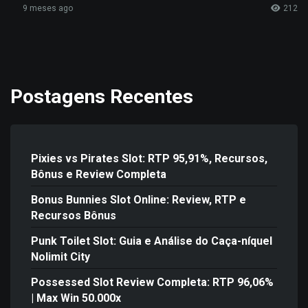
9 meses ago
212
Postagens Recentes
Pixies vs Pirates Slot: RTP 95,91%, Recursos,
Bônus e Review Completa
Bonus Bunnies Slot Online: Review, RTP e
Recursos Bônus
Punk Toilet Slot: Guia e Análise do Caça-níquel
Nolimit City
Possessed Slot Review Completa: RTP 96,06%
| Max Win 50.000x