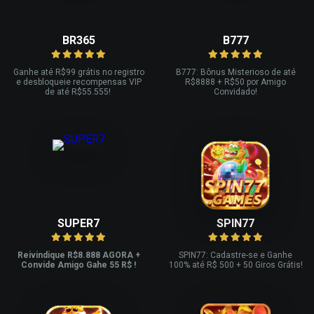
BR365
B777
Ganhe até R
$99 grátis no registro
B777: Bônus Misterioso de até
e desbloqueie recompensas VIP
R
$8888 + R$
50 por Amigo
de até R$
55.555!
Convidado!
SUPER7
SPIN77
Reivindique R$8.888 AGORA +
SPIN77: Cadastre-se e Ganhe
Convide Amigo Gahe 55 R$ !
100% até R$ 500 + 50 Giros Grátis!