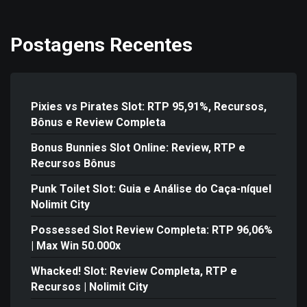
Postagens Recentes
Pixies vs Pirates Slot: RTP 95,91%, Recursos,
Bônus e Review Completa
Bonus Bunnies Slot Online: Review, RTP e
Recursos Bônus
Punk Toilet Slot: Guia e Análise do Caça-níquel
Nolimit City
Possessed Slot Review Completa: RTP 96,06%
| Max Win 50.000x
Whacked! Slot: Review Completa, RTP e
Recursos | Nolimit City