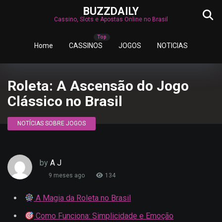
BUZZDAILY
Cassino, Slots e Apostas Online no Brasil
Home
CASSINOS
JOGOS
NOTICIAS
Roleta: A Ascensão do Jogo
Clássico no Brasil
NOTÍCIAS SOBRE JOGOS
by
A J
9 meses ago
134
A Magia da Roleta no Brasil
Como Funciona: Simplicidade e Emoção