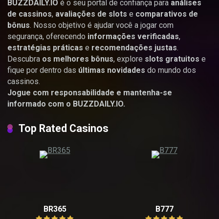
BUZZDAILY.IO
é o seu portal de confiança para
análises
de cassinos
,
avaliações de slots
e
comparativos de
bônus
. Nosso objetivo é ajudar você a jogar com
segurança, oferecendo
informações verificadas
,
estratégias práticas
e
recomendações justas
.
Descubra
os melhores bônus
, explore
slots gratuitos
e
fique por dentro das
últimas novidades
do mundo dos
cassinos.
Jogue com responsabilidade e mantenha-se
informado com o BUZZDAILY.IO.
Top Rated Casinos
BR365
B777