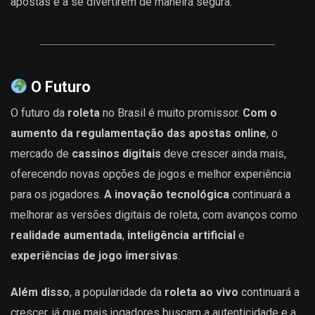
apostas e a se divertirem de maneira segura.
O Futuro
O futuro da
roleta
no Brasil é muito promissor.
Com o
aumento da regulamentação das apostas online
, o
mercado de
cassinos digitais
deve crescer ainda mais,
oferecendo novas opções de jogos e melhor experiência
para os jogadores.
A inovação tecnológica
continuará a
melhorar as versões digitais de roleta, com avanços como
realidade aumentada
,
inteligência artificial
e
experiências de jogo imersivas
.
Além disso
, a popularidade da
roleta ao vivo
continuará a
crescer, já que mais jogadores buscam a autenticidade e a