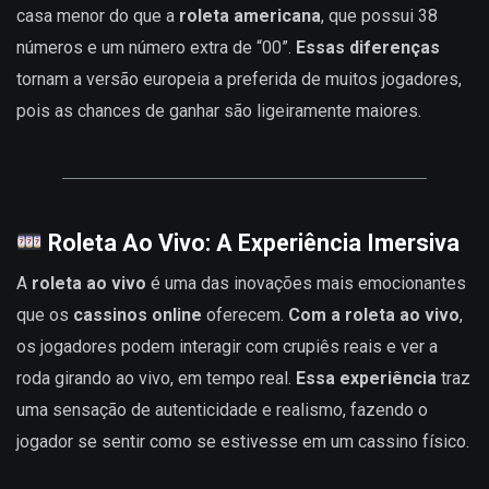
casa menor do que a
roleta americana
, que possui 38
números e um número extra de “00”.
Essas diferenças
tornam a versão europeia a preferida de muitos jogadores,
pois as chances de ganhar são ligeiramente maiores.
Roleta Ao Vivo: A Experiência Imersiva
A
roleta ao vivo
é uma das inovações mais emocionantes
que os
cassinos online
oferecem.
Com a roleta ao vivo
,
os jogadores podem interagir com crupiês reais e ver a
roda girando ao vivo, em tempo real.
Essa experiência
traz
uma sensação de autenticidade e realismo, fazendo o
jogador se sentir como se estivesse em um cassino físico.