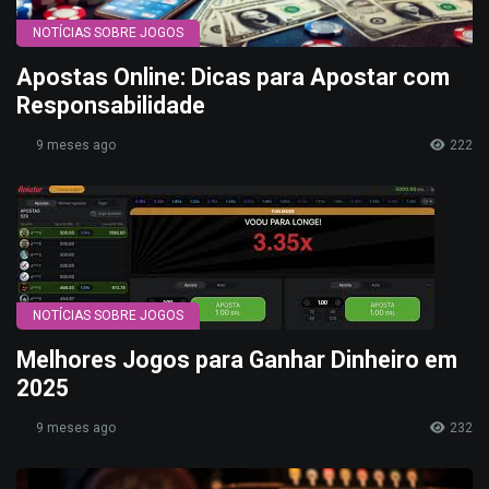
NOTÍCIAS SOBRE JOGOS
Apostas Online: Dicas para Apostar com
Responsabilidade
9 meses ago
222
NOTÍCIAS SOBRE JOGOS
Melhores Jogos para Ganhar Dinheiro em
2025
9 meses ago
232