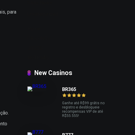
Slots News
is, para
Uncategorized
Home
CASSINOS
JOGOS
NOTICIAS
New Casinos
BR365
Ganhe até R
$99 grátis no
registro e desbloqueie
recompensas VIP de até
ação.
R$
55.555!
ento