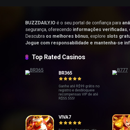
BUZZDAILY.IO
é o seu portal de confiança para
aná
segurança, oferecendo
informações verificadas
,
Descubra
os melhores bônus
, explore
slots grat
Jogue com responsabilidade e mantenha-se in
Top Rated Casinos
BR365
Ganhe até R
$99 grátis no
registro e desbloqueie
recompensas VIP de até
R$
55.555!
VIVA7