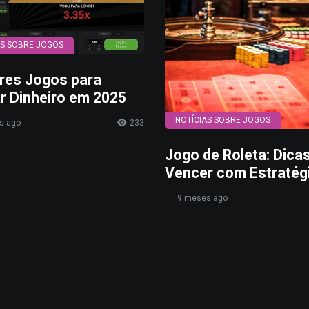
AS SOBRE JOGOS
res Jogos para
r Dinheiro em 2025
NOTÍCIAS SOBRE JOGOS
s ago
233
Jogo de Roleta: Dica
Vencer com Estratég
9 meses ago