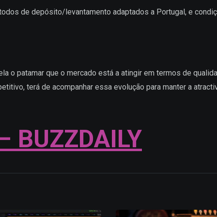
étodos de depósito/levantamento adaptados a Portugal, e condi
ela o patamar que o mercado está a atingir em termos de qualid
titivo, terá de acompanhar essa evolução para manter a atracti
 – BUZZDAILY