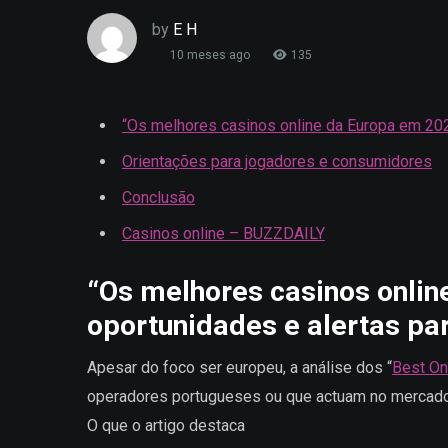
by
E H
10 meses ago
135
“Os melhores casinos online da Europa em 2025
Orientações para jogadores e consumidores
Conclusão
Casinos online – BUZZDAILY
“Os melhores casinos online
oportunidades e alertas pa
Apesar do foco ser europeu, a análise dos “
Best On
operadores portugueses ou que actuam no mercado
O que o artigo destaca