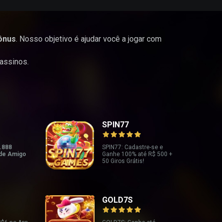
ônus
. Nosso objetivo é ajudar você a jogar com
assinos.
SPIN77
.888
SPIN77: Cadastre-se e
de Amigo
Ganhe 100% até R$ 500 +
50 Giros Grátis!
GOLD7S