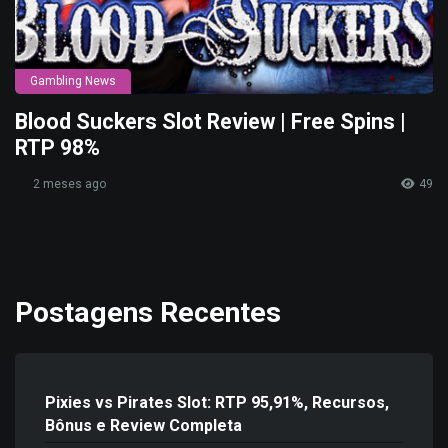
Gambling News
Blood Suckers Slot Review | Free Spins |
RTP 98%
2 meses ago
49
Postagens Recentes
Pixies vs Pirates Slot: RTP 95,91%, Recursos,
Bônus e Review Completa