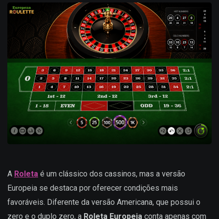
A
Roleta
é um clássico dos cassinos, mas a versão
Europeia se destaca por oferecer condições mais
favoráveis. Diferente da versão Americana, que possui o
zero e o duplo zero, a
Roleta Europeia
conta apenas com