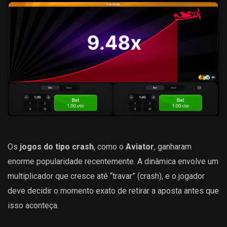
Os
jogos do tipo crash
, como o
Aviator
, ganharam
enorme popularidade recentemente. A dinâmica envolve um
multiplicador que cresce até “travar” (crash), e o jogador
deve decidir o momento exato de retirar a aposta antes que
isso aconteça.