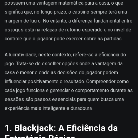
possuem uma vantagem matemática para a casa, o que
significa que, no longo prazo, o cassino sempre terá uma
margem de lucro. No entanto, a diferença fundamental entre
os jogos está na relação de retorno esperado e no nível de
controle que o jogador pode exercer sobre as partidas.
A lucratividade, neste contexto, refere-se à eficiência do
jogo. Trata-se de escolher opções onde a vantagem da
casa é menor e onde as decisões do jogador podem
influenciar positivamente o resultado. Compreender como
cada jogo funciona e gerenciar o comportamento durante as
sessões são passos essenciais para quem busca uma
experiência mais inteligente e duradoura.
1. Blackjack: A Eficiência da