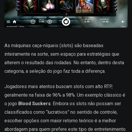
As máquinas caça-níqueis (slots) são baseadas
inteiramente na sorte, sem espaço para estratégias que
alterem o resultado das rodadas. No entanto, dentro desta
categoria, a seleção do jogo faz toda a diferença.
Jogadores mais atentos buscam slots com alto RTP,
geralmente na faixa de 96% a 98%. Um exemplo clássico é
o jogo
Blood Suckers
. Embora os slots não possam ser
classificados como “lucrativos” no sentido de controle,
escolher opções com maior retorno teórico é a melhor
abordagem para quem prefere este tipo de entretenimento.