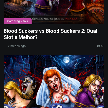
Gambling News
Blood Suckers vs Blood Suckers 2: Qual
Slot é Melhor?
2 meses ago
53