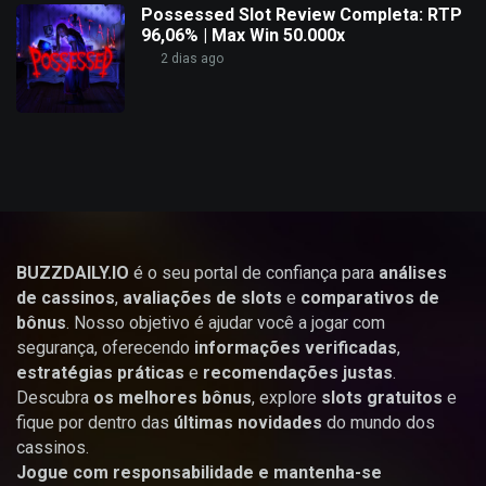
Possessed Slot Review Completa: RTP
96,06% | Max Win 50.000x
2 dias ago
BUZZDAILY.IO
é o seu portal de confiança para
análises
de cassinos
,
avaliações de slots
e
comparativos de
bônus
. Nosso objetivo é ajudar você a jogar com
segurança, oferecendo
informações verificadas
,
estratégias práticas
e
recomendações justas
.
Descubra
os melhores bônus
, explore
slots gratuitos
e
fique por dentro das
últimas novidades
do mundo dos
cassinos.
Jogue com responsabilidade e mantenha-se