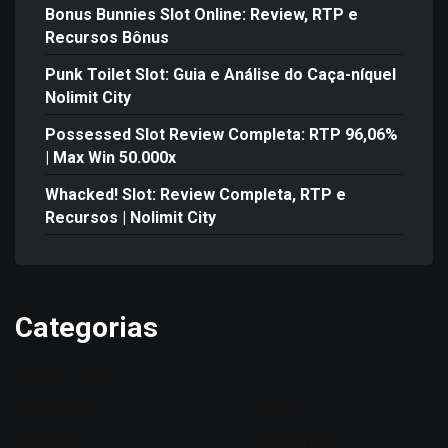
Bonus Bunnies Slot Online: Review, RTP e
Recursos Bônus
Punk Toilet Slot: Guia e Análise do Caça-níquel
Nolimit City
Possessed Slot Review Completa: RTP 96,06%
| Max Win 50.000x
Whacked! Slot: Review Completa, RTP e
Recursos | Nolimit City
Categorias
Betting News
CASSINOS
Home
CASSINOS
ESPORTA