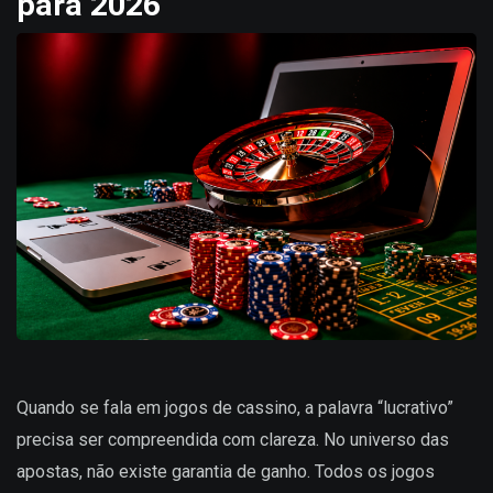
para 2026
Quando se fala em jogos de cassino, a palavra “lucrativo”
precisa ser compreendida com clareza. No universo das
apostas, não existe garantia de ganho. Todos os jogos