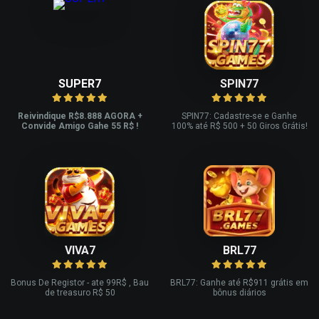
SUPER7
SPIN77
Reivindique R$8.888 AGORA +
SPIN77: Cadastre-se e Ganhe
Convide Amigo Gahe 55 R$ !
100% até R$ 500 + 50 Giros Grátis!
VIVA7
BRL77
Bonus De Registor - ate 99R$ , Bau
BRL77: Ganhe até R$911 grátis em
de treasuro R$ 50
bônus diários