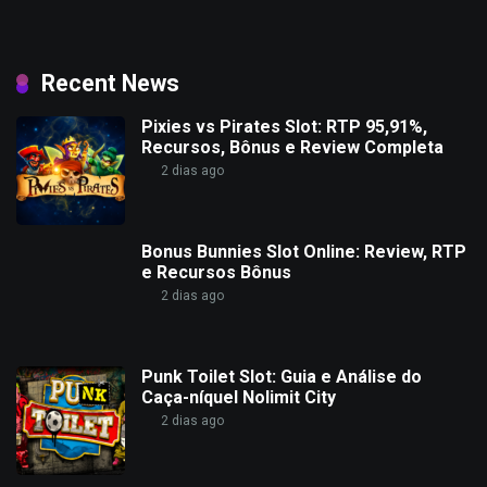
Recent News
Pixies vs Pirates Slot: RTP 95,91%,
Recursos, Bônus e Review Completa
2 dias ago
Bonus Bunnies Slot Online: Review, RTP
e Recursos Bônus
2 dias ago
Punk Toilet Slot: Guia e Análise do
Caça-níquel Nolimit City
2 dias ago