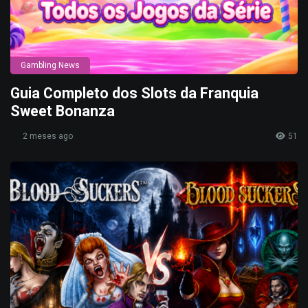
Gambling News
Guia Completo dos Slots da Franquia
Sweet Bonanza
2 meses ago
51