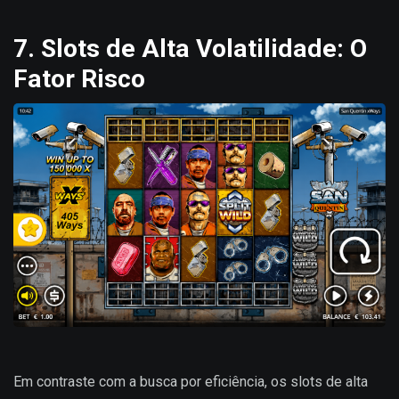
7. Slots de Alta Volatilidade: O
Fator Risco
Em contraste com a busca por eficiência, os slots de alta