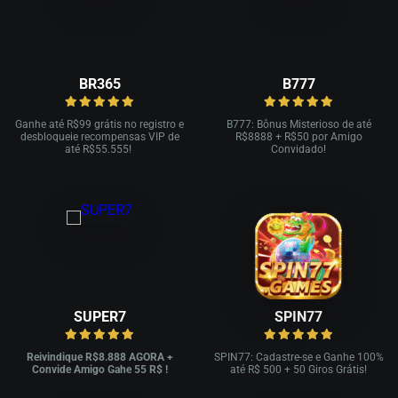
BR365
B777
Ganhe até R
$99 grátis no registro e
B777: Bônus Misterioso de até
desbloqueie recompensas VIP de
R
$8888 + R$
50 por Amigo
até R$
55.555!
Convidado!
SUPER7
SPIN77
Reivindique R$8.888 AGORA +
SPIN77: Cadastre-se e Ganhe 100%
Convide Amigo Gahe 55 R$ !
até R$ 500 + 50 Giros Grátis!