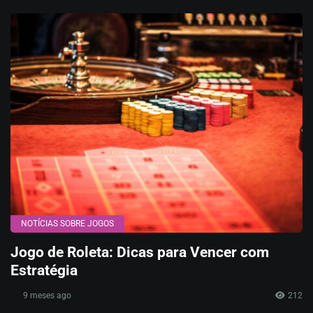
NOTÍCIAS SOBRE JOGOS
Jogo de Roleta: Dicas para Vencer com
Estratégia
9 meses ago
212