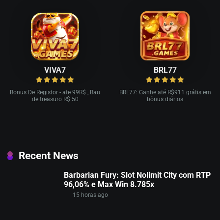
VIVA7
BRL77
Bonus De Registor - ate 99R$ , Bau
BRL77: Ganhe até R$911 grátis em
de treasuro R$ 50
bônus diários
Recent News
Barbarian Fury: Slot Nolimit City com RTP
96,06% e Max Win 8.785x
15 horas ago