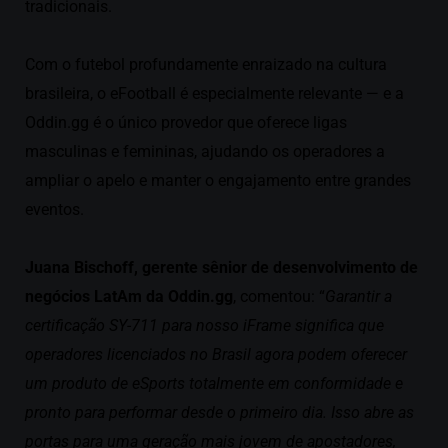
tradicionais.
Com o futebol profundamente enraizado na cultura
brasileira, o eFootball é especialmente relevante — e a
Oddin.gg é o único provedor que oferece ligas
masculinas e femininas, ajudando os operadores a
ampliar o apelo e manter o engajamento entre grandes
eventos.
Juana Bischoff, gerente sênior de desenvolvimento de
negócios LatAm da Oddin.gg
, comentou: “
Garantir a
certificação SY-711 para nosso iFrame significa que
operadores licenciados no Brasil agora podem oferecer
um produto de eSports totalmente em conformidade e
pronto para performar desde o primeiro dia. Isso abre as
portas para uma geração mais jovem de apostadores,