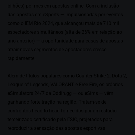
bilhões) por mês em apostas online. Com a inclusão
das apostas em eSports — impulsionadas por eventos
como o IEM Rio 2024, que alcançou mais de 710 mil
espectadores simultâneos (alta de 26% em relação ao
ano anterior) — a oportunidade para casas de apostas
atrair novos segmentos de apostadores cresce
rapidamente.
Além de títulos populares como Counter-Strike 2, Dota 2,
League of Legends, VALORANT e Free Fire, os próprios
eSimulators 24/7 da Oddin.gg — ou eSims — vêm
ganhando forte tração na região. Tratam-se de
confrontos head-to-head fornecidos por um estúdio
terceirizado certificado pela ESIC, projetados para
reproduzir a sensação das apostas esportivas