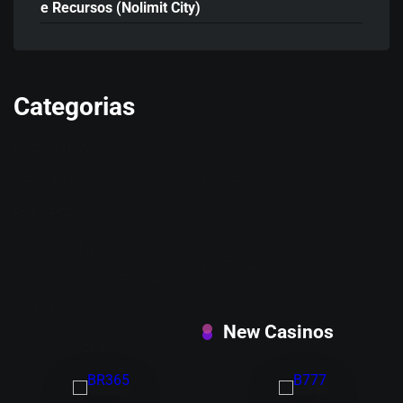
e Recursos (Nolimit City)
Categorias
Betting News
CASSINOS
Home
CASSINOS
ESPORTA
JOGOS
Gambling News
NOTICIAS
NOTÍCIAS SOBRE JOGOS
Slots News
New Casinos
Uncategorized