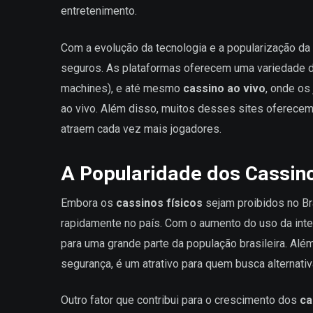
entretenimento.
Com a evolução da tecnologia e a popularização da 
seguros. As plataformas oferecem uma variedade 
machines), e até mesmo
cassino ao vivo
, onde os
ao vivo. Além disso, muitos desses sites oferece
atraem cada vez mais jogadores.
A Popularidade dos Cassino
Embora os
cassinos físicos
sejam proibidos no Br
rapidamente no país. Com o aumento do uso da inte
para uma grande parte da população brasileira. Alé
segurança, é um atrativo para quem busca alternativ
Outro fator que contribui para o crescimento dos
ca