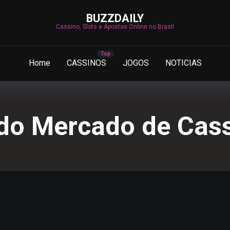
BUZZDAILY
Cassino, Slots e Apostas Online no Brasil
Home
CASSINOS
JOGOS
NOTICIAS
do Mercado de Cass