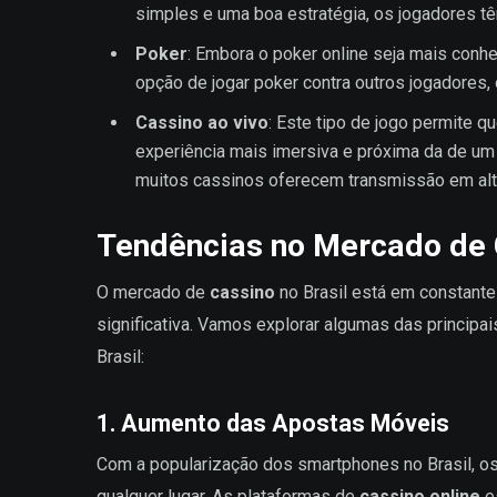
simples e uma boa estratégia, os jogadores t
Poker
: Embora o poker online seja mais con
opção de jogar poker contra outros jogadores, 
Cassino ao vivo
: Este tipo de jogo permite 
experiência mais imersiva e próxima da de um 
muitos cassinos oferecem transmissão em alta
Tendências no Mercado de C
O mercado de
cassino
no Brasil está em constante
significativa. Vamos explorar algumas das princip
Brasil:
1.
Aumento das Apostas Móveis
Com a popularização dos smartphones no Brasil, o
qualquer lugar. As plataformas de
cassino online
es