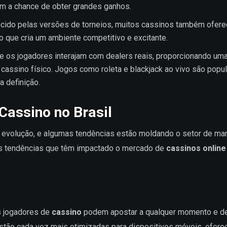
êm a chance de obter grandes ganhos.
hecido pelas versões de torneios, muitos cassinos também ofer
o que cria um ambiente competitivo e excitante.
que os jogadores interajam com dealers reais, proporcionando um
cassino físico. Jogos como roleta e blackjack ao vivo são popul
 definição.
assino no Brasil
 evolução, e algumas tendências estão moldando o setor de ma
ais tendências que têm impactado o mercado de
cassinos online
s jogadores de
cassino
podem apostar a qualquer momento e d
tão cada vez mais otimizadas para dispositivos móveis, ofer