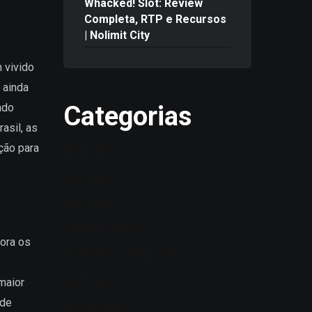
Whacked! Slot: Review
Completa, RTP e Recursos
| Nolimit City
 vivido
l ainda
Categorias
ndo
asil, as
ção para
Betting News
CASSINOS
ESPORTA
Gambling News
ora os
NOTÍCIAS SOBRE JOGOS
Slots News
maior
 de
Uncategorized