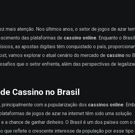
ez mais atenção. Nos últimos anos, o setor de jogos de azar tem
rescimento das plataformas de
cassino online
. Enquanto o Brasi
ísicos, as apostas digitais têm conquistado o país, proporciona
ost, vamos explorar o atual cenário do mercado de
cassino
no Br
esafios que o setor enfrenta, além das perspectivas de legaliza
de Cassino no Brasil
, principalmente com a popularização dos
cassinos online
. Emb
 plataformas de jogos de azar na internet têm sido uma solução
o e a chance de ganhar dinheiro. O Brasil é um dos países com o 
o que reflete o crescente interesse da população por esse tipo