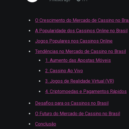
9 meses ago
171
O Crescimento do Mercado de Cassino no Bras
A Popularidade dos Cassinos Online no Brasil
Jogos Populares nos Cassinos Online
Tendências no Mercado de Cassino no Brasil
1. Aumento das Apostas Móveis
2. Cassino Ao Vivo
3. Jogos de Realidade Virtual (VR)
4. Criptomoedas e Pagamentos Rápidos
Desafios para os Cassinos no Brasil
O Futuro do Mercado de Cassino no Brasil
Conclusão