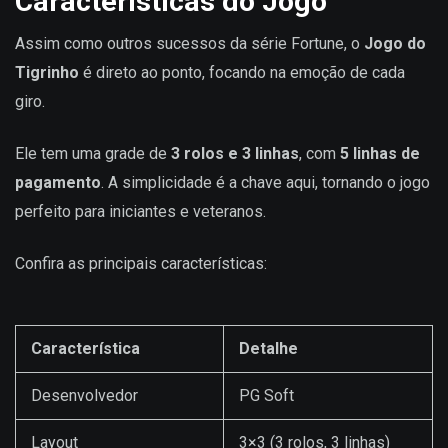
Características do Jogo
Assim como outros sucessos da série Fortune, o
Jogo do
Tigrinho
é direto ao ponto, focando na emoção de cada
giro.
Ele tem uma grade de
3 rolos e 3 linhas
, com
5 linhas de
pagamento
. A simplicidade é a chave aqui, tornando o jogo
perfeito para iniciantes e veteranos.
Confira as principais características:
Característica
Detalhe
Desenvolvedor
PG Soft
Layout
3×3 (3 rolos, 3 linhas)