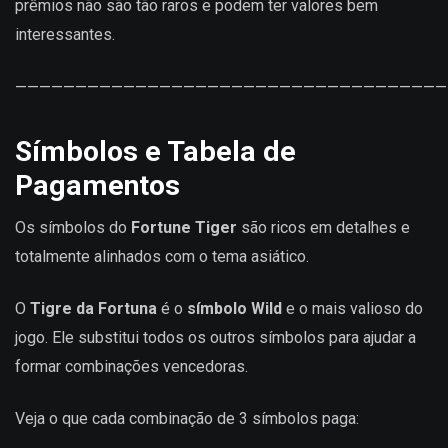
prêmios não são tão raros e podem ter valores bem
interessantes.
————————————————————————————————————
Símbolos e Tabela de
Pagamentos
Os símbolos do
Fortune Tiger
são ricos em detalhes e
totalmente alinhados com o tema asiático.
O
Tigre da Fortuna
é o
símbolo Wild
e o mais valioso do
jogo. Ele substitui todos os outros símbolos para ajudar a
formar combinações vencedoras.
Veja o que cada combinação de 3 símbolos paga: