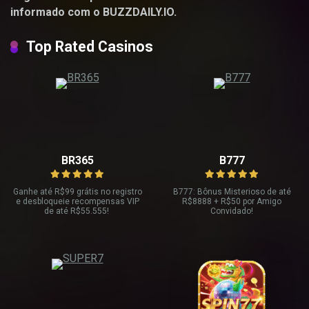
informado com o BUZZDAILY.IO.
Top Rated Casinos
BR365
B777
Ganhe até R
$99 grátis no registro
B777: Bônus Misterioso de até
e desbloqueie recompensas VIP
R
$8888 + R$
50 por Amigo
de até R$
55.555!
Convidado!