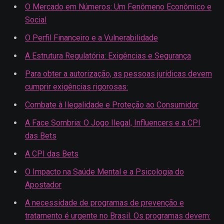
O Mercado em Números: Um Fenômeno Econômico e
Social
O Perfil Financeiro e a Vulnerabilidade
A Estrutura Regulatória: Exigências e Segurança
Para obter a autorização, as pessoas jurídicas devem
cumprir exigências rigorosas:
Combate à Ilegalidade e Proteção ao Consumidor
A Face Sombria: O Jogo Ilegal, Influencers e a CPI
das Bets
A CPI das Bets
O Impacto na Saúde Mental e a Psicologia do
Apostador
A necessidade de programas de prevenção e
tratamento é urgente no Brasil. Os programas devem: