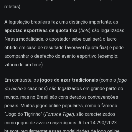
roletas).
A legislação brasileira faz uma distinção importante: as
apostas esportivas de quota fixa
(
bets
) são legalizadas.
Nessa modalidade, o apostador sabe qual será o lucro
obtido em caso de resultado favorável (quota fixa) e pode
acompanhar o desfecho do evento esportivo (exemplo:
vitória de um time).
Em contraste, os
jogos de azar tradicionais
(como o
jogo
do bicho
e cassinos) são legalizados em grande parte do
mundo, mas no Brasil são considerados contravenções
penais. Muitos jogos online populares, como o famoso
“Jogo do Tigrinho” (
Fortune Tiger
), são caracterizados
como jogos de azar e caça-níqueis. A Lei 14.790/2023
buscou regulamentar essas modalidades de jogo online