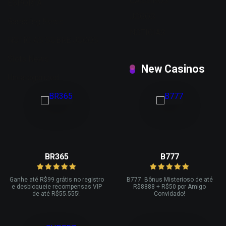
CASSINOS
ESPORTA
JOGOS
Gambling News
NOTICIAS
NOTÍCIAS SOBRE JOGOS
Slots News
New Casinos
Uncategorized
BR365
B777
Ganhe até R
$99 grátis no registro
B777: Bônus Misterioso de até
e desbloqueie recompensas VIP
R
$8888 + R$
50 por Amigo
de até R$
55.555!
Convidado!