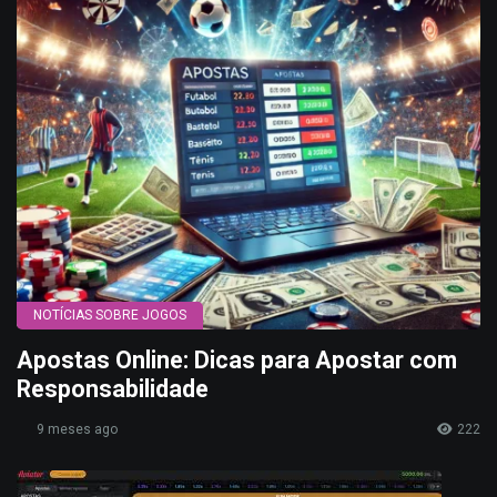
NOTÍCIAS SOBRE JOGOS
Apostas Online: Dicas para Apostar com
Responsabilidade
9 meses ago
222