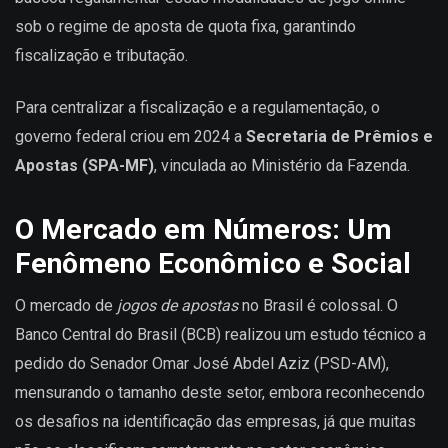
sob o regime de aposta de quota fixa, garantindo
fiscalização e tributação.
Para centralizar a fiscalização e a regulamentação, o
governo federal criou em 2024 a
Secretaria de Prêmios e
Apostas (SPA-MF)
, vinculada ao Ministério da Fazenda.
O Mercado em Números: Um
Fenômeno Econômico e Social
O mercado de
jogos de apostas
no Brasil é colossal. O
Banco Central do Brasil (BCB) realizou um estudo técnico a
pedido do Senador Omar José Abdel Aziz (PSD-AM),
mensurando o tamanho deste setor, embora reconhecendo
os desafios na identificação das empresas, já que muitas