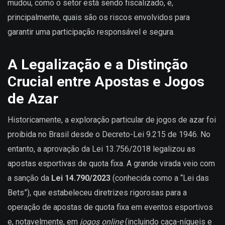
mudou, como o setor está sendo fiscalizado, e,
principalmente, quais são os riscos envolvidos para
garantir uma participação responsável e segura.
A Legalização e a Distinção
Crucial entre Apostas e Jogos
de Azar
Historicamente, a exploração particular de jogos de azar foi
proibida no Brasil desde o Decreto-Lei 9.215 de 1946. No
entanto, a aprovação da Lei 13.756/2018 legalizou as
apostas esportivas de quota fixa. A grande virada veio com
a sanção da
Lei 14.790/2023
(conhecida como a “Lei das
Bets”), que estabeleceu diretrizes rigorosas para a
operação de apostas de quota fixa em eventos esportivos
e, notavelmente, em
jogos online
(incluindo caça-níqueis e