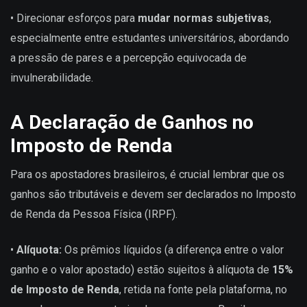
• Direcionar esforços para
mudar normas subjetivas
,
especialmente entre estudantes universitários, abordando
a pressão de pares e a percepção equivocada de
invulnerabilidade.
A Declaração de Ganhos no
Imposto de Renda
Para os apostadores brasileiros, é crucial lembrar que os
ganhos são tributáveis e devem ser declarados no Imposto
de Renda da Pessoa Física (IRPF).
•
Alíquota:
Os prêmios líquidos (a diferença entre o valor
ganho e o valor apostado) estão sujeitos à alíquota de
15%
de Imposto de Renda
, retida na fonte pela plataforma, no