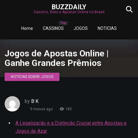
BUZZDAILY
Cassino, Slots e Apostas Online no Brasil
Home
CASSINOS
JOGOS
NOTICIAS
Jogos de Apostas Online |
Ganhe Grandes Prêmios
NOTÍCIAS SOBRE JOGOS
by
B K
9 meses ago
183
A Legalização e a Distinção Crucial entre Apostas e
Jogos de Azar