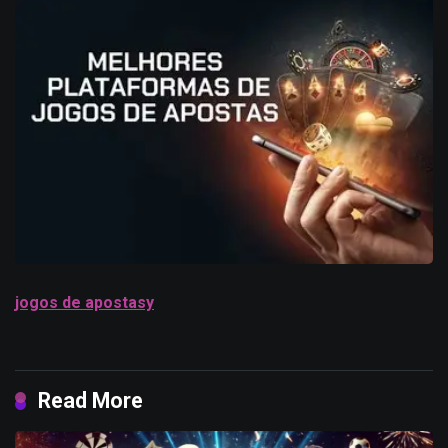
jogos de apostasy
Read More