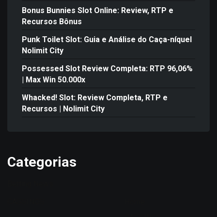
Bonus Bunnies Slot Online: Review, RTP e
Recursos Bônus
Punk Toilet Slot: Guia e Análise do Caça-níquel
Nolimit City
Possessed Slot Review Completa: RTP 96,06%
| Max Win 50.000x
Whacked! Slot: Review Completa, RTP e
Recursos | Nolimit City
Categorias
Betting News
CASSINOS
Home