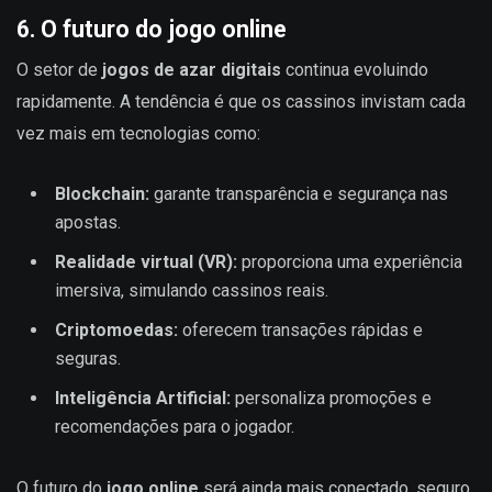
6. O futuro do jogo online
O setor de
jogos de azar digitais
continua evoluindo
rapidamente. A tendência é que os cassinos invistam cada
vez mais em tecnologias como:
Blockchain:
garante transparência e segurança nas
apostas.
Realidade virtual (VR):
proporciona uma experiência
imersiva, simulando cassinos reais.
Criptomoedas:
oferecem transações rápidas e
seguras.
Inteligência Artificial:
personaliza promoções e
recomendações para o jogador.
O futuro do
jogo online
será ainda mais conectado, seguro