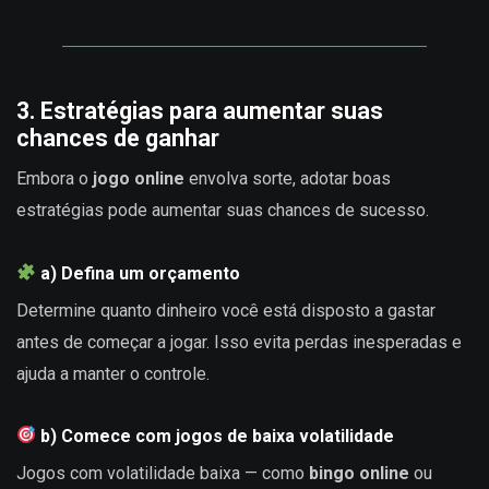
3. Estratégias para aumentar suas
chances de ganhar
Embora o
jogo online
envolva sorte, adotar boas
estratégias pode aumentar suas chances de sucesso.
a) Defina um orçamento
Determine quanto dinheiro você está disposto a gastar
antes de começar a jogar. Isso evita perdas inesperadas e
ajuda a manter o controle.
b) Comece com jogos de baixa volatilidade
Jogos com volatilidade baixa — como
bingo online
ou