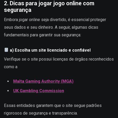
2. Dicas para jogar jogo online com
segurança
Embora jogar online seja divertido, é essencial proteger
seus dados e seu dinheiro. A seguir, algumas dicas
fundamentais para garantir sua segurança:
a) Escolha um site licenciado e confiável
Verifique se o site possui licenças de órgãos reconhecidos
como a
Malta Gaming Authority (MGA)
UK Gambling Commission
Essas entidades garantem que o site segue padrões
rigorosos de segurança e transparência.