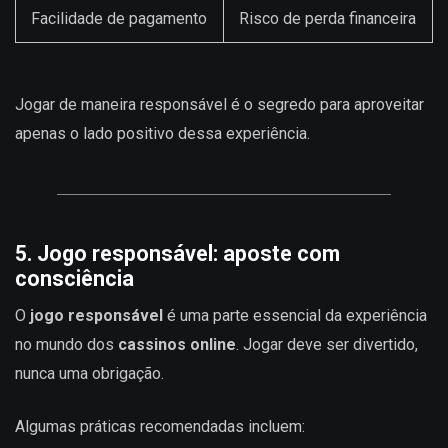
Facilidade de pagamento
Risco de perda financeira
Jogar de maneira responsável é o segredo para aproveitar
apenas o lado positivo dessa experiência.
5. Jogo responsável: aposte com
consciência
O
jogo responsável
é uma parte essencial da experiência
no mundo dos
cassinos online
. Jogar deve ser divertido,
nunca uma obrigação.
Algumas práticas recomendadas incluem: