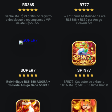
BR365
B777
Ganhe até R
$99 grátis no registro
B777: Bônus Misterioso de até
e desbloqueie recompensas VIP
R
$8888 + R$
50 por Amigo
de até R$
55.555!
Convidado!
SUPER7
SPIN77
Reivindique R$8.888 AGORA +
SPIN77: Cadastre-se e Ganhe
Convide Amigo Gahe 55 R$ !
100% até R$ 500 + 50 Giros Grátis!