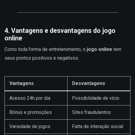
4. Vantagens e desvantagens do jogo
online
Como toda forma de entretenimento, o
jogo online
tem
seus pontos positivos e negativos.
Vantagens
Desvantagens
Acesso 24h por dia
Possibilidade de vício
Bônus e promoções
Sites fraudulentos
Variedade de jogos
Falta de interação social