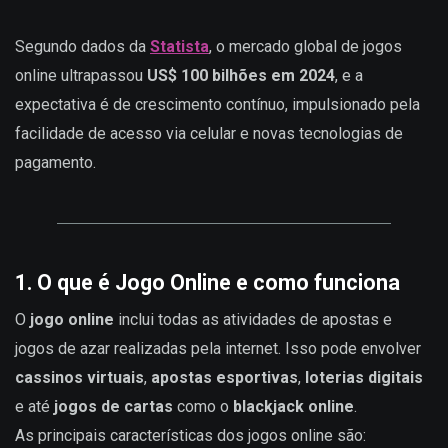
Segundo dados da
Statista
, o mercado global de jogos
online ultrapassou
US$ 100 bilhões em 2024
, e a
expectativa é de crescimento contínuo, impulsionado pela
facilidade de acesso via celular e novas tecnologias de
pagamento.
1. O que é Jogo Online e como funciona
O
jogo online
inclui todas as atividades de apostas e
jogos de azar realizadas pela internet. Isso pode envolver
cassinos virtuais
,
apostas esportivas
,
loterias digitais
e até
jogos de cartas
como o
blackjack online
.
As principais características dos jogos online são: