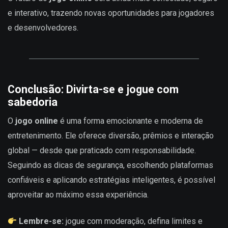
e interativo, trazendo novas oportunidades para jogadores
e desenvolvedores.
Conclusão: Divirta-se e jogue com
sabedoria
O
jogo online
é uma forma emocionante e moderna de
entretenimento. Ele oferece diversão, prêmios e interação
global — desde que praticado com responsabilidade.
Seguindo as dicas de segurança, escolhendo plataformas
confiáveis e aplicando estratégias inteligentes, é possível
aproveitar ao máximo essa experiência.
Lembre-se:
jogue com moderação, defina limites e