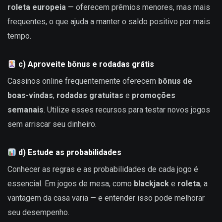
roleta europeia
— oferecem prêmios menores, mas mais
frequentes, o que ajuda a manter o saldo positivo por mais
tempo.
c) Aproveite bônus e rodadas grátis
Cassinos online frequentemente oferecem
bônus de
boas-vindas
,
rodadas gratuitas
e
promoções
semanais
. Utilize esses recursos para testar novos jogos
sem arriscar seu dinheiro.
d) Estude as probabilidades
Conhecer as regras e as probabilidades de cada jogo é
essencial. Em jogos de mesa, como
blackjack
e
roleta
, a
vantagem da casa varia — e entender isso pode melhorar
seu desempenho.