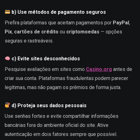
b) Use métodos de pagamento seguros
Prefira plataformas que aceitam pagamentos por
PayPal
,
Pix
,
cartões de crédito
ou
criptomoedas
— opções
seguras e rastreáveis.
c) Evite sites desconhecidos
Pesquise avaliações em sites como
Casino.org
antes de
criar sua conta. Plataformas fraudulentas podem parecer
legítimas, mas não pagam os prêmios de forma justa.
d) Proteja seus dados pessoais
Use senhas fortes e evite compartilhar informações
bancárias fora do ambiente oficial do site. Ative
autenticação em dois fatores sempre que possível.