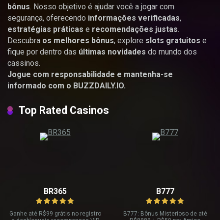
bônus
. Nosso objetivo é ajudar você a jogar com
segurança, oferecendo
informações verificadas
,
estratégias práticas
e
recomendações justas
.
Descubra
os melhores bônus
, explore
slots gratuitos
e
fique por dentro das
últimas novidades
do mundo dos
cassinos.
Jogue com responsabilidade e mantenha-se
informado com o BUZZDAILY.IO.
Top Rated Casinos
BR365
B777
Ganhe até R
$99 grátis no registro
B777: Bônus Misterioso de até