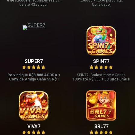
e desbloqueie recompensas VIP
R
$8888 + R$
50 por Amigo
de até R$
55.555!
Convidado!
SUPER7
SPIN77
Reivindique R$8.888 AGORA +
SPIN77: Cadastre-se e Ganhe
Convide Amigo Gahe 55 R$ !
100% até R$ 500 + 50 Giros Grátis!
VIVA7
BRL77