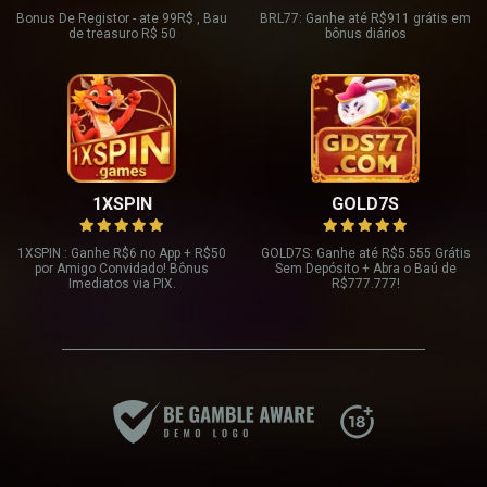
Bonus De Registor - ate 99R$ , Bau
BRL77: Ganhe até R$911 grátis em
de treasuro R$ 50
bônus diários
1XSPIN
GOLD7S
1XSPIN : Ganhe R
$6 no App + R$
50
GOLD7S: Ganhe até R
$5.555 Grátis
por Amigo Convidado! Bônus
Sem Depósito + Abra o Baú de
Imediatos via PIX.
R$
777.777!