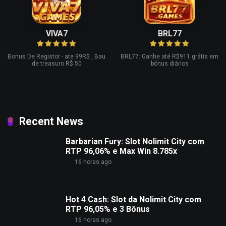
VIVA7
BRL77
Bonus De Registor - ate 99R$ , Bau
BRL77: Ganhe até R$911 grátis em
de treasuro R$ 50
bônus diários
Recent News
Barbarian Fury: Slot Nolimit City com
RTP 96,06% e Max Win 8.785x
16 horas ago
Hot 4 Cash: Slot da Nolimit City com
RTP 96,05% e 3 Bônus
16 horas ago