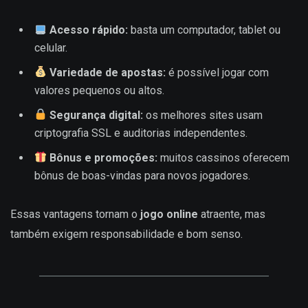
Acesso rápido:
basta um computador, tablet ou
celular.
Variedade de apostas:
é possível jogar com
valores pequenos ou altos.
Segurança digital:
os melhores sites usam
criptografia SSL e auditorias independentes.
Bônus e promoções:
muitos cassinos oferecem
bônus de boas-vindas para novos jogadores.
Essas vantagens tornam o
jogo online
atraente, mas
também exigem responsabilidade e bom senso.