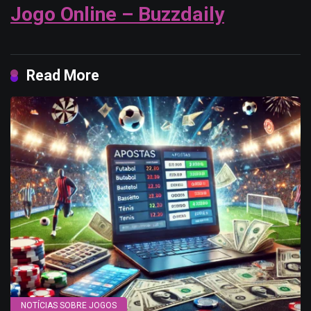
Jogo Online – Buzzdaily
Read More
NOTÍCIAS SOBRE JOGOS