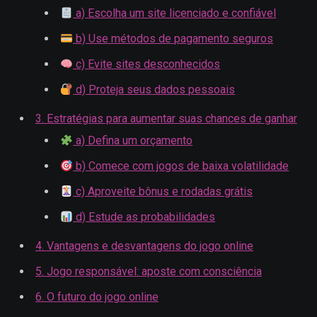
a) Escolha um site licenciado e confiável
b) Use métodos de pagamento seguros
c) Evite sites desconhecidos
d) Proteja seus dados pessoais
3. Estratégias para aumentar suas chances de ganhar
a) Defina um orçamento
b) Comece com jogos de baixa volatilidade
c) Aproveite bônus e rodadas grátis
d) Estude as probabilidades
4. Vantagens e desvantagens do jogo online
5. Jogo responsável: aposte com consciência
6. O futuro do jogo online