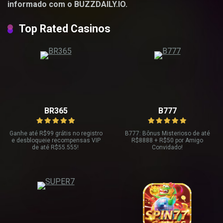
informado com o BUZZDAILY.IO.
Top Rated Casinos
BR365
B777
Ganhe até R
$99 grátis no registro
B777: Bônus Misterioso de até
e desbloqueie recompensas VIP
R
$8888 + R$
50 por Amigo
de até R$
55.555!
Convidado!