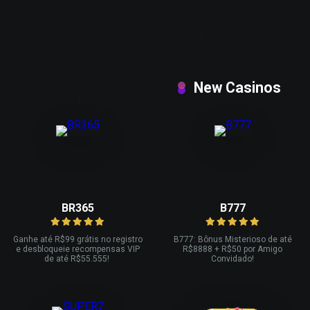
JOGOS
Gambling News
NOTICIAS
NOTÍCIAS SOBRE JOGOS
Slots News
New Casinos
Uncategorized
BR365
B777
Ganhe até R
$99 grátis no registro
B777: Bônus Misterioso de até
e desbloqueie recompensas VIP
R
$8888 + R$
50 por Amigo
de até R$
55.555!
Convidado!