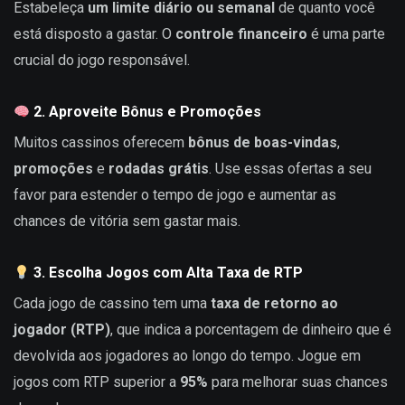
Estabeleça
um limite diário ou semanal
de quanto você
está disposto a gastar. O
controle financeiro
é uma parte
crucial do jogo responsável.
2. Aproveite Bônus e Promoções
Muitos cassinos oferecem
bônus de boas-vindas
,
promoções
e
rodadas grátis
. Use essas ofertas a seu
favor para estender o tempo de jogo e aumentar as
chances de vitória sem gastar mais.
3. Escolha Jogos com Alta Taxa de RTP
Cada jogo de cassino tem uma
taxa de retorno ao
jogador (RTP)
, que indica a porcentagem de dinheiro que é
devolvida aos jogadores ao longo do tempo. Jogue em
jogos com RTP superior a
95%
para melhorar suas chances