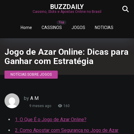
BUZZDAILY
Cassino, Slots e Apostas Online no Brasil
Home
CASSINOS
JOGOS
NOTICIAS
Jogo de Azar Online: Dicas para
Ganhar com Estratégia
NOTÍCIAS SOBRE JOGOS
by
A M
9 meses ago
160
1. O Que É o Jogo de Azar Online?
2. Como Apostar com Segurança no Jogo de Azar