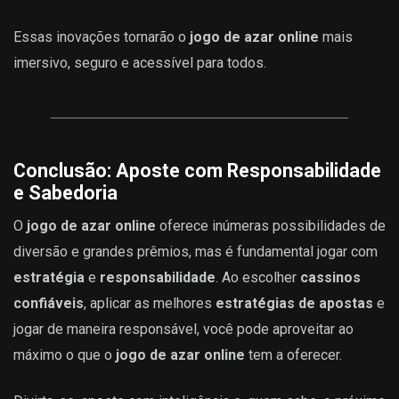
Essas inovações tornarão o
jogo de azar online
mais
imersivo, seguro e acessível para todos.
Conclusão: Aposte com Responsabilidade
e Sabedoria
O
jogo de azar online
oferece inúmeras possibilidades de
diversão e grandes prêmios, mas é fundamental jogar com
estratégia
e
responsabilidade
. Ao escolher
cassinos
confiáveis
, aplicar as melhores
estratégias de apostas
e
jogar de maneira responsável, você pode aproveitar ao
máximo o que o
jogo de azar online
tem a oferecer.