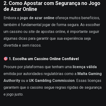
2. Como Apostar com Segurança no Jogo
de Azar Online
Embora o
jogo de azar online
ofereça muitos benefícios,
também é fundamental jogar de forma segura. Ao escolher
um cassino ou site de apostas online, é importante seguir
algumas dicas para garantir que sua experiência seja
divertida e sem riscos.
1. Escolha um Cassino Online Confiável
Procure por plataformas que tenham uma
licença válida
emitida por autoridades regulatórias como a
Malta Gaming
Authority
ou a
UK Gambling Commission
. Essas licenças
garantem que o cassino segue regras rígidas de segurança
e jogo justo.