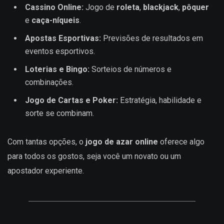
Cassino Online:
Jogo de
roleta
,
blackjack
,
pôquer
e
caça-níqueis
.
Apostas Esportivas:
Previsões de resultados em
eventos esportivos.
Loterias e Bingo:
Sorteios de números e
combinações.
Jogo de Cartas e Poker:
Estratégia, habilidade e
sorte se combinam.
Com tantas opções, o
jogo de azar online
oferece algo
para todos os gostos, seja você um novato ou um
apostador experiente.