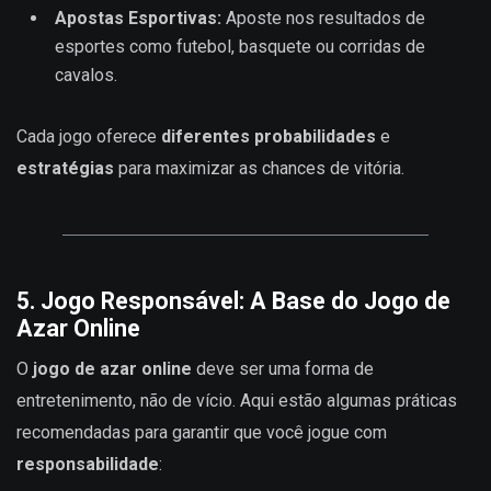
Apostas Esportivas:
Aposte nos resultados de
esportes como futebol, basquete ou corridas de
cavalos.
Cada jogo oferece
diferentes probabilidades
e
estratégias
para maximizar as chances de vitória.
5. Jogo Responsável: A Base do Jogo de
Azar Online
O
jogo de azar online
deve ser uma forma de
entretenimento, não de vício. Aqui estão algumas práticas
recomendadas para garantir que você jogue com
responsabilidade
: