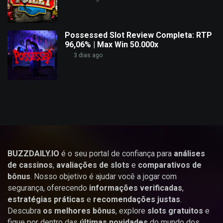
Possessed Slot Review Completa: RTP
96,06% | Max Win 50.000x
3 dias ago
BUZZDAILY.IO
é o seu portal de confiança para
análises
de cassinos
,
avaliações de slots
e
comparativos de
bônus
. Nosso objetivo é ajudar você a jogar com
segurança, oferecendo
informações verificadas
,
estratégias práticas
e
recomendações justas
.
Descubra
os melhores bônus
, explore
slots gratuitos
e
fique por dentro das
últimas novidades
do mundo dos