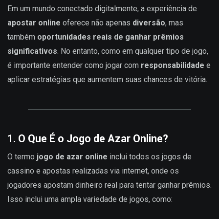
Em um mundo conectado digitalmente, a experiência de
apostar online
oferece não apenas
diversão
, mas
também
oportunidades reais de ganhar prêmios
significativos
. No entanto, como em qualquer tipo de jogo,
é importante entender como jogar com
responsabilidade
e
aplicar estratégias que aumentem suas chances de vitória.
1. O Que É o Jogo de Azar Online?
O termo
jogo de azar online
inclui todos os jogos de
cassino e apostas realizadas via internet, onde os
jogadores apostam dinheiro real para tentar ganhar prêmios.
Isso inclui uma ampla variedade de jogos, como: