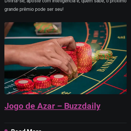
Divirta-se, aposte com inteligência e, quem sabe, o próximo
grande prêmio pode ser seu!
Jogo de Azar – Buzzdaily