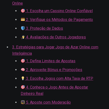
Online
1. Escolha um Cassino Online Confiável
2. Verifique os Métodos de Pagamento
3. Proteção de Dados
4. Avaliações de Outros Jogadores
3. Estratégias para Jogar Jogo de Azar Online com
Inteligência
1. Defina Limites de Apostas
2. Aproveite Bônus e Promoções
3. Escolha Jogos com Alta Taxa de RTP
4. Conheça o Jogo Antes de Apostar
Dinheiro Real
5. Aposte com Moderação