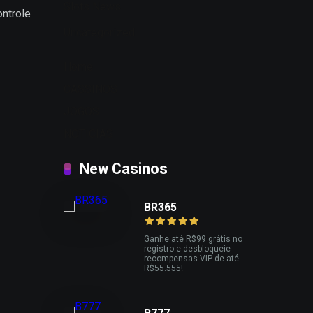
Slots News
ontrole
Uncategorized
Home
CASSINOS
JOGOS
NOTICIAS
New Casinos
BR365
Ganhe até R
$99 grátis no
registro e desbloqueie
recompensas VIP de até
R$
55.555!