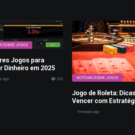
AS SOBRE JOGOS
res Jogos para
r Dinheiro em 2025
NOTÍCIAS SOBRE JOGOS
s ago
232
Jogo de Roleta: Dica
Vencer com Estratég
9 meses ago