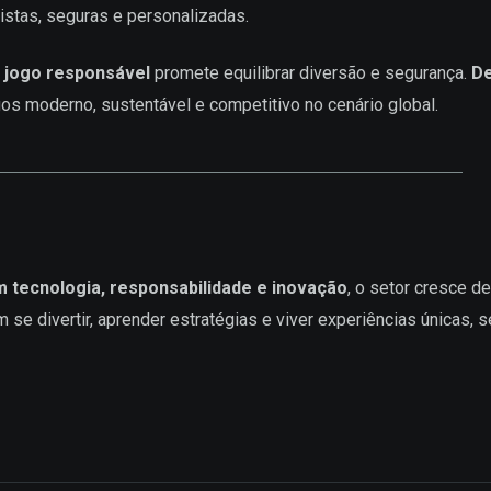
istas, seguras e personalizadas.
o
jogo responsável
promete equilibrar diversão e segurança.
D
gos moderno, sustentável e competitivo no cenário global.
 tecnologia, responsabilidade e inovação
, o setor cresce d
 se divertir, aprender estratégias e viver experiências únicas, s