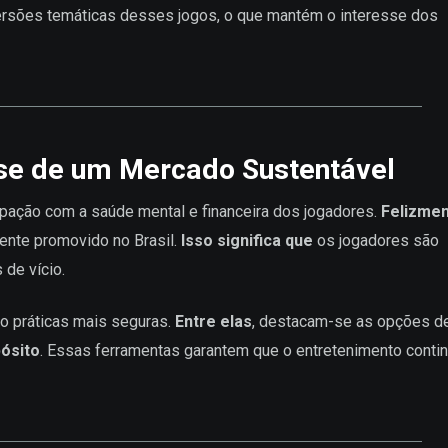
ersões temáticas desses jogos, o que mantém o interesse dos
se de um Mercado Sustentável
cupação com a saúde mental e financeira dos jogadores.
Felizme
te promovido no Brasil.
Isso significa que
os jogadores são
 de vício.
o práticas mais seguras.
Entre elas
, destacam-se as opções d
pósito
. Essas ferramentas garantem que o entretenimento conti