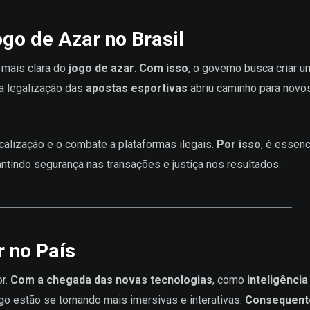
go de Azar no Brasil
 mais clara do
jogo de azar
.
Com isso
, o governo busca criar u
 a legalização das
apostas esportivas
abriu caminho para novo
scalização e o combate a plataformas ilegais.
Por isso
, é essenc
antindo segurança nas transações e justiça nos resultados.
r no País
or.
Com a chegada das novas tecnologias
, como
inteligência
ogo estão se tornando mais imersivas e interativas.
Consequen