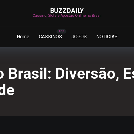
BUZZDAILY
Cassino, Slots e Apostas Online no Brasil
Home
CASSINOS
JOGOS
NOTICIAS
 Brasil: Diversão, E
de