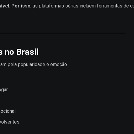
ável
.
Por isso
, as plataformas sérias incluem ferramentas de c
 no Brasil
cam pela popularidade e emoção.
ogar.
mocional.
nvolventes.