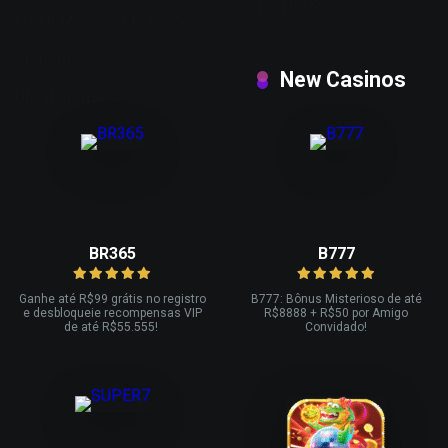
NOTICIAS
NOTÍCIAS SOBRE JOGOS
Slots News
New Casinos
Uncategorized
BR365
B777
Ganhe até R
$99 grátis no registro
B777: Bônus Misterioso de até
e desbloqueie recompensas VIP
R
$8888 + R$
50 por Amigo
de até R$
55.555!
Convidado!