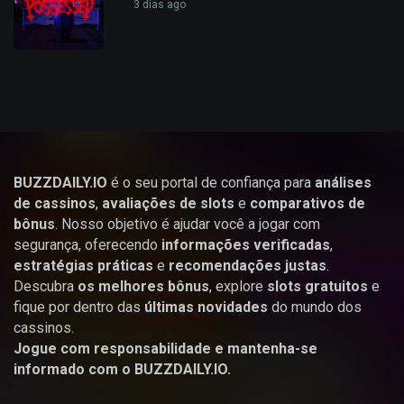
3 dias ago
BUZZDAILY.IO
é o seu portal de confiança para
análises
de cassinos
,
avaliações de slots
e
comparativos de
bônus
. Nosso objetivo é ajudar você a jogar com
segurança, oferecendo
informações verificadas
,
estratégias práticas
e
recomendações justas
.
Descubra
os melhores bônus
, explore
slots gratuitos
e
fique por dentro das
últimas novidades
do mundo dos
cassinos.
Jogue com responsabilidade e mantenha-se
informado com o BUZZDAILY.IO.