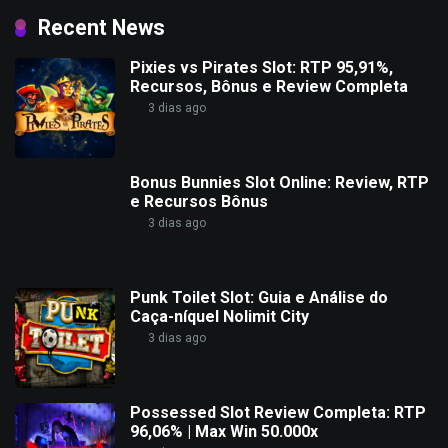
Recent News
Pixies vs Pirates Slot: RTP 95,91%,
Recursos, Bônus e Review Completa
3 dias ago
Bonus Bunnies Slot Online: Review, RTP
e Recursos Bônus
3 dias ago
Punk Toilet Slot: Guia e Análise do
Caça-níquel Nolimit City
3 dias ago
Possessed Slot Review Completa: RTP
96,06% | Max Win 50.000x