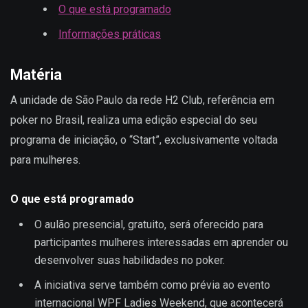
O que está programado
Informações práticas
Matéria
A unidade de São Paulo da rede H2 Club, referência em
poker no Brasil, realiza uma edição especial do seu
programa de iniciação, o “Start”, exclusivamente voltada
para mulheres.
O que está programado
O aulão presencial, gratuito, será oferecido para
participantes mulheres interessadas em aprender ou
desenvolver suas habilidades no poker.
A iniciativa serve também como prévia ao evento
internacional WPF Ladies Weekend, que acontecerá