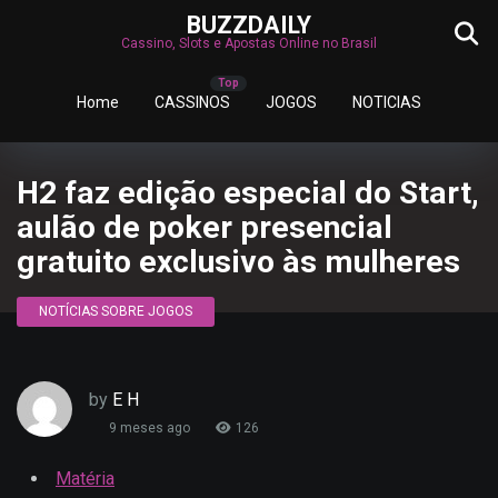
BUZZDAILY
Cassino, Slots e Apostas Online no Brasil
Home
CASSINOS
JOGOS
NOTICIAS
H2 faz edição especial do Start,
aulão de poker presencial
gratuito exclusivo às mulheres
NOTÍCIAS SOBRE JOGOS
by
E H
9 meses ago
126
Matéria