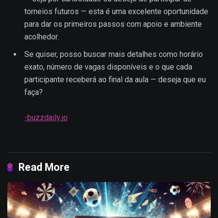
torneios futuros — esta é uma excelente oportunidade
para dar os primeiros passos com apoio e ambiente
acolhedor.
Se quiser, posso buscar mais detalhes como horário
exato, número de vagas disponíveis e o que cada
participante receberá ao final da aula — deseja que eu
faça?
-buzzdaily.io
Read More