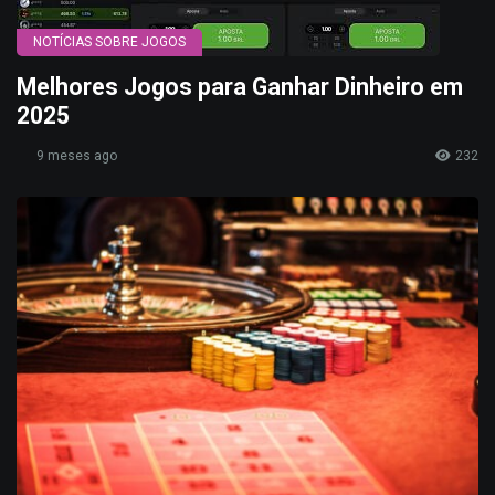
NOTÍCIAS SOBRE JOGOS
Melhores Jogos para Ganhar Dinheiro em
2025
9 meses ago
232