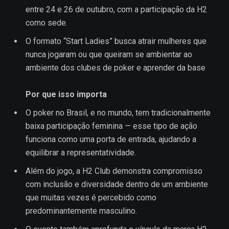
entre 24 e 26 de outubro, com a participação da H2
como sede.
O formato “Start Ladies” busca atrair mulheres que
nunca jogaram ou que queiram se ambientar ao
ambiente dos clubes de poker e aprender da base
Por que isso importa
O poker no Brasil, e no mundo, tem tradicionalmente
baixa participação feminina — esse tipo de ação
funciona como uma porta de entrada, ajudando a
equilibrar a representatividade.
Além do jogo, a H2 Club demonstra compromisso
com inclusão e diversidade dentro de um ambiente
que muitas vezes é percebido como
predominantemente masculino.