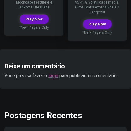
Mooncake Feature e 4
95.41%, volatilidade média,
Jackpots Fire Blaze!
Giros Grátis expansivos e 4
Jackpots!
Play Now
Play Now
*New Players Only
*New Players Only
Deixe um comentário
Você precisa fazer o
login
para publicar um comentário.
Postagens Recentes