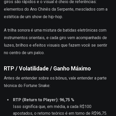
giros são rápidos e o visual é cheio de referências:
elementos do Ano Chinês da Serpente, mesclados com a
estética de um show de hip-hop.
A trilha sonora é uma mistura de batidas eletrônicas com
instrumentos orientais, e cada giro vem acompanhado de
luzes, brilhos e efeitos visuais que fazem você se sentir
no centro de um palco.
RTP / Volatilidade / Ganho Máximo
Antes de entender sobre os bônus, vale entender a parte
técnica do Fortune Snake:
RTP (Return to Player): 96,75 %
Isso significa que, em média, a cada R$100
apostados, o retorno teórico é em torno de R$96,75.