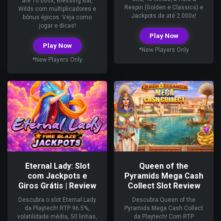
até 10.000x, Blessing Bar,
Respin (Golden e Classics) e
Wilds com multiplicadores e
Jackpots de até 2.000x!
bônus épicos. Veja como
jogar e dicas!
Play Now
Play Now
*New Players Only
*New Players Only
Eternal Lady: Slot
Queen of the
com Jackpots e
Pyramids Mega Cash
Giros Grátis | Review
Collect Slot Review
Descubra o slot Eternal Lady
Descubra Queen of the
da Playtech! RTP 96.5%,
Pyramids Mega Cash Collect
volatilidade média, 50 linhas,
da Playtech! Com RTP