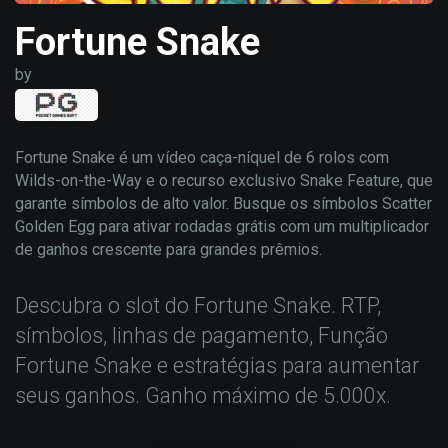
Fortune Snake
by
Fortune Snake é um vídeo caça-níquel de 6 rolos com
Wilds-on-the-Way e o recurso exclusivo Snake Feature, que
garante símbolos de alto valor. Busque os símbolos Scatter
Golden Egg para ativar rodadas grátis com um multiplicador
de ganhos crescente para grandes prêmios.
Descubra o slot do Fortune Snake. RTP,
símbolos, linhas de pagamento, Função
Fortune Snake e estratégias para aumentar
seus ganhos. Ganho máximo de 5.000x.