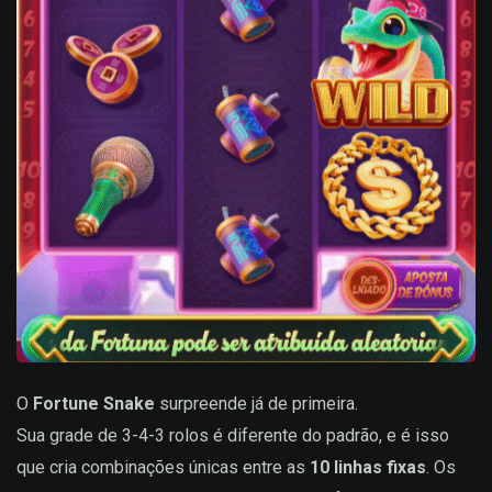
O
Fortune Snake
surpreende já de primeira.
Sua grade de 3-4-3 rolos é diferente do padrão, e é isso
que cria combinações únicas entre as
10 linhas fixas
. Os