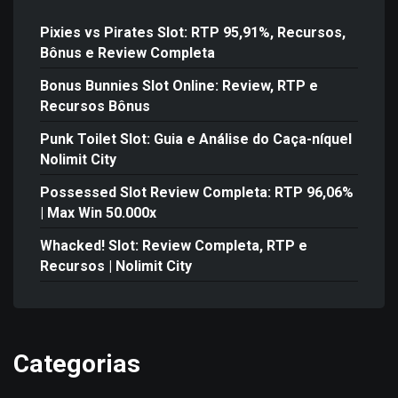
Pixies vs Pirates Slot: RTP 95,91%, Recursos,
Bônus e Review Completa
Bonus Bunnies Slot Online: Review, RTP e
Recursos Bônus
Punk Toilet Slot: Guia e Análise do Caça-níquel
Nolimit City
Possessed Slot Review Completa: RTP 96,06%
| Max Win 50.000x
Whacked! Slot: Review Completa, RTP e
Recursos | Nolimit City
Categorias