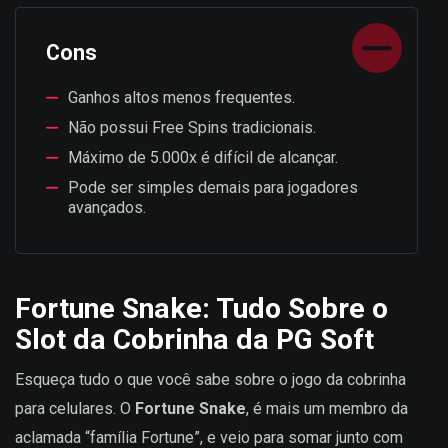
Cons
Ganhos altos menos frequentes.
Não possui Free Spins tradicionais.
Máximo de 5.000x é difícil de alcançar.
Pode ser simples demais para jogadores
avançados.
Fortune Snake: Tudo Sobre o
Slot da Cobrinha da PG Soft
Esqueça tudo o que você sabe sobre o jogo da cobrinha
para celulares. O
Fortune Snake
, é mais um membro da
aclamada “família Fortune”, e veio para somar junto com