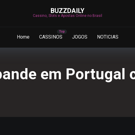
BUZZDAILY
Cassino, Slots e Apostas Online no Brasil
Home
CASSINOS
JOGOS
NOTICIAS
pande em Portugal 