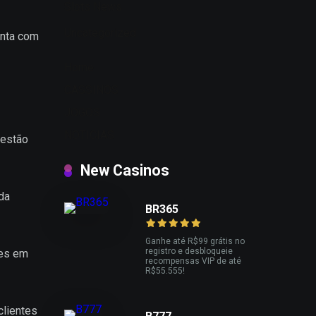
Slots News
Uncategorized
onta com
Home
CASSINOS
JOGOS
NOTICIAS
gestão
New Casinos
da
BR365
Ganhe até R
$99 grátis no
registro e desbloqueie
res em
recompensas VIP de até
R$
55.555!
clientes