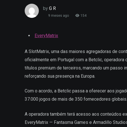
by
G R
9 meses ago
154
EveryMatrix
A SlotMatrix, uma das maiores agregadoras de cont
oficialmente em Portugal com a Betclic, operadora d
títulos premium de terceiros, marcando um passo i
reforçando sua presença na Europa.
Com o acordo, a Betclic passa a oferecer aos jogad
37.000 jogos de mais de 350 fornecedores globais
A operadora também terá acesso aos conteúdos exc
EveryMatrix — Fantasma Games e Armadillo Studios