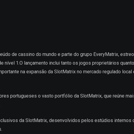
eúdo de cassino do mundo e parte do grupo EveryMatrix, estre
e nível 1.O lançamento inclui tanto os jogos proprietários quant
mportante na expansão da SlotMatrix no mercado regulado local 
ores portugueses o vasto portfólio da SlotMatrix, que reúne mai
.
lusivos da SlotMatrix, desenvolvidos pelos estúdios internos 
.