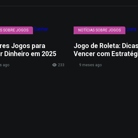
AS SOBRE JOGOS
NOTÍCIAS SOBRE JOGOS
res Jogos para
Jogo de Roleta: Dica
r Dinheiro em 2025
Vencer com Estratég
s ago
233
9 meses ago