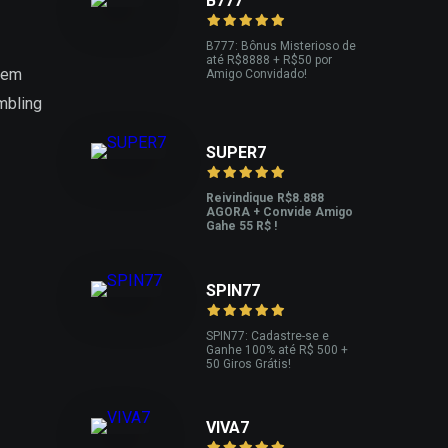
B777
B777: Bônus Misterioso de
até R
$8888 + R$
50 por
 em
Amigo Convidado!
mbling
SUPER7
Reivindique R$8.888
AGORA + Convide Amigo
Gahe 55 R$ !
SPIN77
SPIN77: Cadastre-se e
Ganhe 100% até R$ 500 +
50 Giros Grátis!
VIVA7