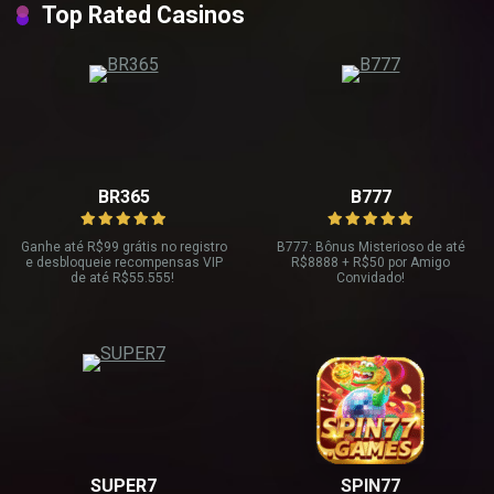
Top Rated Casinos
BR365
B777
Ganhe até R
$99 grátis no registro
B777: Bônus Misterioso de até
e desbloqueie recompensas VIP
R
$8888 + R$
50 por Amigo
de até R$
55.555!
Convidado!
SUPER7
SPIN77