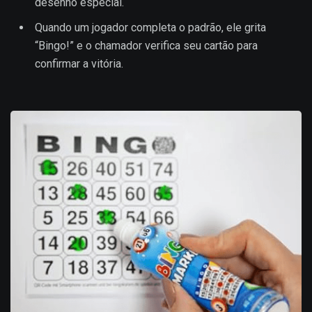
desenho especial.
Quando um jogador completa o padrão, ele grita
“Bingo!” e o chamador verifica seu cartão para
confirmar a vitória.