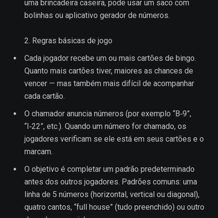
uma brincadeira caseira, pode usar um saco com
bolinhas ou aplicativo gerador de números.
2. Regras básicas de jogo
Cada jogador recebe um ou mais cartões de bingo.
Quanto mais cartões tiver, maiores as chances de
vencer — mas também mais difícil de acompanhar
cada cartão.
O chamador anuncia números (por exemplo “B‑9”,
“I‑22”, etc.). Quando um número for chamado, os
jogadores verificam se ele está em seus cartões e o
marcam.
O objetivo é completar um padrão predeterminado
antes dos outros jogadores. Padrões comuns: uma
linha de 5 números (horizontal, vertical ou diagonal),
quatro cantos, “full house” (tudo preenchido) ou outro