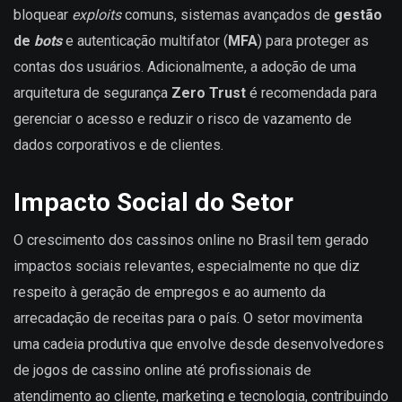
bloquear
exploits
comuns, sistemas avançados de
gestão
de
bots
e autenticação multifator (
MFA
) para proteger as
contas dos usuários. Adicionalmente, a adoção de uma
arquitetura de segurança
Zero Trust
é recomendada para
gerenciar o acesso e reduzir o risco de vazamento de
dados corporativos e de clientes.
Impacto Social do Setor
O crescimento dos cassinos online no Brasil tem gerado
impactos sociais relevantes, especialmente no que diz
respeito à geração de empregos e ao aumento da
arrecadação de receitas para o país. O setor movimenta
uma cadeia produtiva que envolve desde desenvolvedores
de jogos de cassino online até profissionais de
atendimento ao cliente, marketing e tecnologia, contribuindo