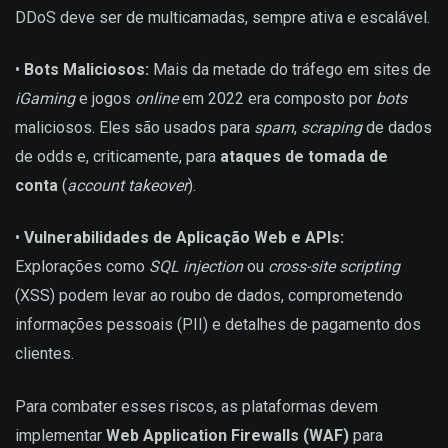
DDoS deve ser de multicamadas, sempre ativa e escalável.
•
Bots Maliciosos:
Mais da metade do tráfego em sites de
iGaming
e jogos
online
em 2022 era composto por
bots
maliciosos. Eles são usados para
spam
,
scraping
de dados
de odds e, criticamente, para
ataques de tomada de
conta
(
account takeover
).
•
Vulnerabilidades de Aplicação Web e APIs:
Explorações como
SQL injection
ou
cross-site scripting
(XSS) podem levar ao roubo de dados, comprometendo
informações pessoais (PII) e detalhes de pagamento dos
clientes.
Para combater esses riscos, as plataformas devem
implementar
Web Application Firewalls (WAF)
para