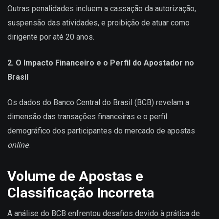
Outras penalidades incluem a cassação da autorização,
suspensão das atividades, e proibição de atuar como
dirigente por até 20 anos.
2. O Impacto Financeiro e o Perfil do Apostador no
Brasil
Os dados do Banco Central do Brasil (BCB) revelam a
dimensão das transações financeiras e o perfil
demográfico dos participantes do mercado de apostas
online
.
Volume de Apostas e
Classificação Incorreta
A análise do BCB enfrentou desafios devido à prática de