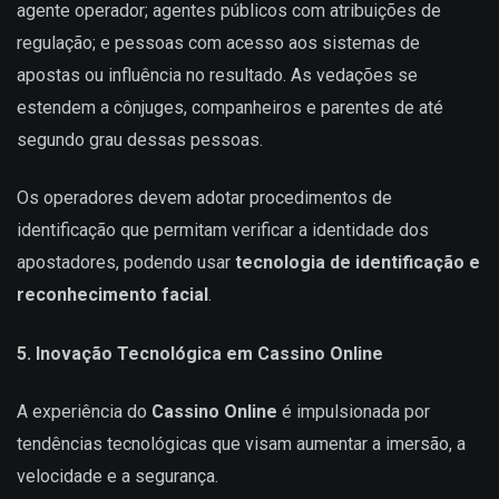
agente operador; agentes públicos com atribuições de
regulação; e pessoas com acesso aos sistemas de
apostas ou influência no resultado. As vedações se
estendem a cônjuges, companheiros e parentes de até
segundo grau dessas pessoas.
Os operadores devem adotar procedimentos de
identificação que permitam verificar a identidade dos
apostadores, podendo usar
tecnologia de identificação e
reconhecimento facial
.
5. Inovação Tecnológica em Cassino Online
A experiência do
Cassino Online
é impulsionada por
tendências tecnológicas que visam aumentar a imersão, a
velocidade e a segurança.