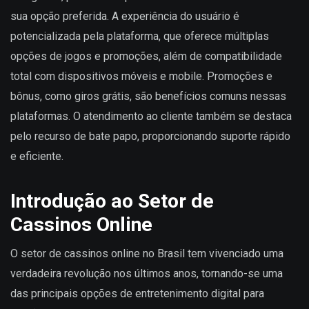
sua opção preferida. A experiência do usuário é
potencializada pela plataforma, que oferece múltiplas
opções de jogos e promoções, além de compatibilidade
total com dispositivos móveis e mobile. Promoções e
bônus, como giros grátis, são benefícios comuns nessas
plataformas. O atendimento ao cliente também se destaca
pelo recurso de bate papo, proporcionando suporte rápido
e eficiente.
Introdução ao Setor de
Cassinos Online
O setor de cassinos online no Brasil tem vivenciado uma
verdadeira revolução nos últimos anos, tornando-se uma
das principais opções de entretenimento digital para