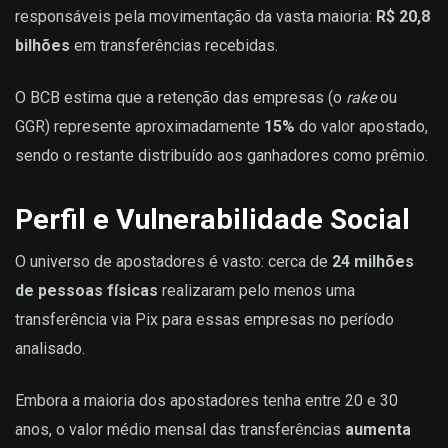
responsáveis pela movimentação da vasta maioria:
R$ 20,8
bilhões
em transferências recebidas.
O BCB estima que a retenção das empresas (o
rake
ou
GGR) represente aproximadamente
15%
do valor apostado,
sendo o restante distribuído aos ganhadores como prêmio.
Perfil e Vulnerabilidade Social
O universo de apostadores é vasto: cerca de
24 milhões
de pessoas físicas
realizaram pelo menos uma
transferência via Pix para essas empresas no período
analisado.
Embora a maioria dos apostadores tenha entre 20 e 30
anos, o valor médio mensal das transferências
aumenta