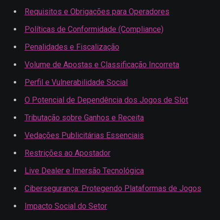
Requisitos e Obrigações para Operadores
Políticas de Conformidade (Compliance)
Penalidades e Fiscalização
Volume de Apostas e Classificação Incorreta
Perfil e Vulnerabilidade Social
O Potencial de Dependência dos Jogos de Slot
Tributação sobre Ganhos e Receita
Vedações Publicitárias Essenciais
Restrições ao Apostador
Live Dealer e Imersão Tecnológica
Cibersegurança: Protegendo Plataformas de Jogos
Impacto Social do Setor