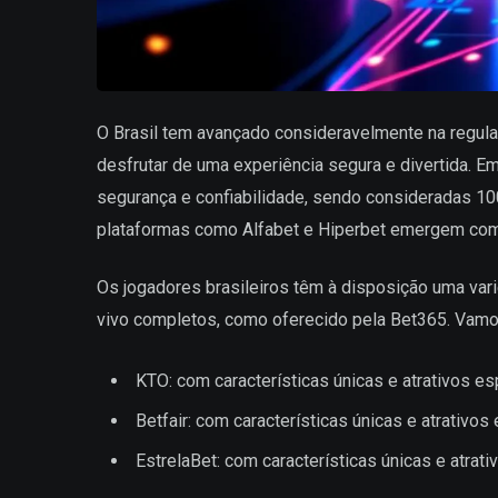
O Brasil tem avançado consideravelmente na regul
desfrutar de uma experiência segura e divertida. 
segurança e confiabilidade, sendo consideradas 1
plataformas como Alfabet e Hiperbet emergem com
Os jogadores brasileiros têm à disposição uma var
vivo completos, como oferecido pela Bet365. Vamos
KTO: com características únicas e atrativos es
Betfair: com características únicas e atrativos
EstrelaBet: com características únicas e atrat