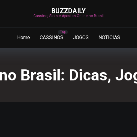
BUZZDAILY
Cassino, Slots e Apostas Online no Brasil
Home
CASSINOS
JOGOS
NOTICIAS
no Brasil: Dicas, Jo