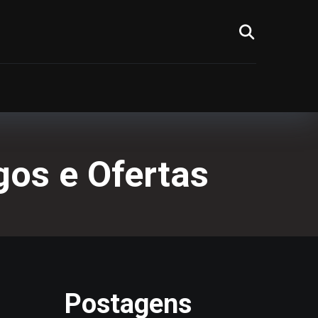
gos e Ofertas
Postagens