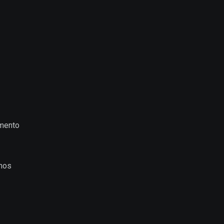
amento
inos