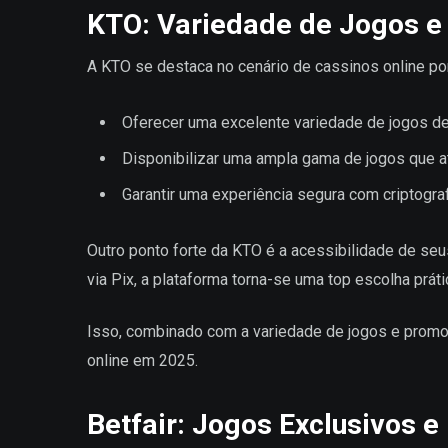
KTO: Variedade de Jogos e
A KTO se destaca no cenário de cassinos online por
Oferecer uma excelente variedade de jogos de 
Disponibilizar uma ampla gama de jogos que at
Garantir uma experiência segura com criptogra
Outro ponto forte da KTO é a acessibilidade de s
via Pix, a plataforma torna-se uma top escolha prát
Isso, combinado com a variedade de jogos e prom
online em 2025.
Betfair: Jogos Exclusivos e