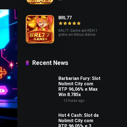
BRL77
BRL77: Ganhe até R$911
grátis em bônus diários
Recent News
Barbarian Fury: Slot
Nolimit City com
RTP 96,06% e Max
Win 8.785x
15 horas ago
Hot 4 Cash: Slot da
Nolimit City com
RTP 96,05% e 3