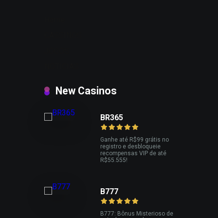
Home
CASSINOS
JOGOS
NOTICIAS
New Casinos
BR365
Ganhe até R
$99 grátis no
registro e desbloqueie
recompensas VIP de até
R$
55.555!
B777
B777: Bônus Misterioso de