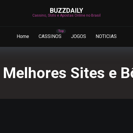
BUZZDAILY
Cassino, Slots e Apostas Online no Brasil
Home
CASSINOS
JOGOS
NOTICIAS
: Melhores Sites e 