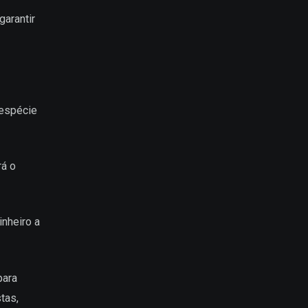
arantir
 espécie
rá o
nheiro a
para
tas,