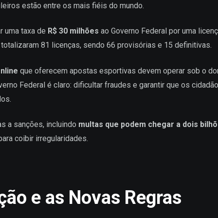
leiros estão entre os mais fiéis do mundo.
r uma taxa de
R$ 30 milhões
ao Governo Federal por uma licenç
otalizaram 81 licenças, sendo 66 provisórias e 15 definitivas.
nline
que oferecem apostas esportivas devem operar sob o do
verno Federal é claro: dificultar fraudes e garantir que os cidadã
dos.
s a sanções, incluindo
multas que podem chegar a dois bilh
ara coibir irregularidades.
ção e as Novas Regras