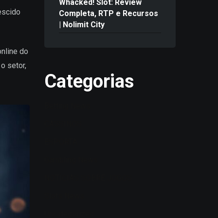
Whacked! Slot: Review
escido
Completa, RTP e Recursos
| Nolimit City
nline do
o setor,
Categorias
Betting News
CASSINOS
ESPORTA
Gambling News
NOTÍCIAS SOBRE JOGOS
Slots News
Uncategorized