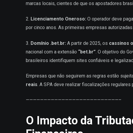
marcas locais, cientes de que os apostadores brasi
2.
Licenciamento Oneroso:
O operador deve paga
por cinco anos. As primeiras empresas autorizadas t
3.
Domínio .bet.br:
A partir de 2025, os
cassinos o
nacional com a extensão
“bet.br”
. O objetivo do Go
brasileiros identifiquem sites confiáveis e legaliza
Empresas que não seguirem as regras estão sujeita
reais
. A SPA deve realizar fiscalizações regulares p
——————————————————————————–
O Impacto da Tributa