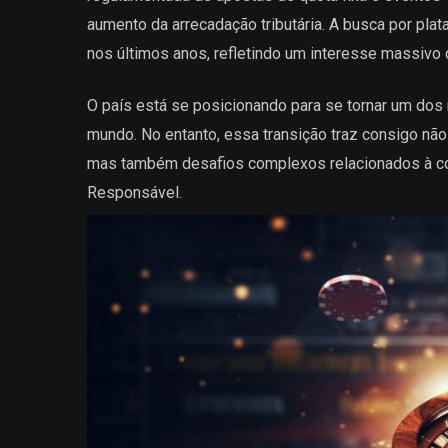
aumento da arrecadação tributária. A busca por pla
nos últimos anos, refletindo um interesse massivo q
O país está se posicionando para se tornar um dos
mundo. No entanto, essa transição traz consigo nã
mas também desafios complexos relacionados à con
Responsável.