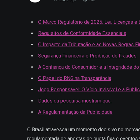
9 meses ago
135
O Marco Regulatório de 2025: Lei, Licenças e 
Requisitos de Conformidade Essenciais
O Impacto da Tributação e as Novas Regras Fi
Segurança Financeira e Proibição de Fraudes
A Confiança do Consumidor e a Integridade d
O Papel do RNG na Transparência
Jogo Responsável: O Vício Invisível e a Public
Dados da pesquisa mostram que:
A Regulamentação da Publicidade
O Brasil atravessa um momento decisivo no mercad
regulamentada de apostas de quota fixa e eventos 