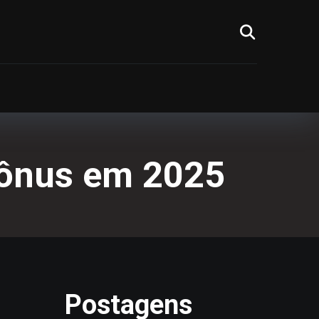
Bônus em 2025
Postagens