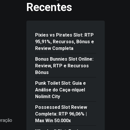
Recentes
Pixies vs Pirates Slot: RTP
95,91%, Recursos, Bônus e
Review Completa
Bonus Bunnies Slot Online:
Review, RTP e Recursos
Bônus
Punk Toilet Slot: Guia e
Análise do Caça-níquel
Nolimit City
Possessed Slot Review
Completa: RTP 96,06% |
eração
Max Win 50.000x