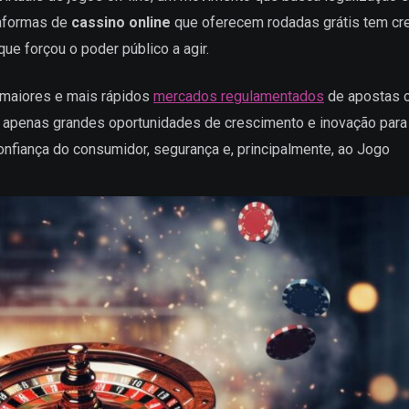
taformas de
cassino online
que oferecem rodadas grátis tem cr
ue forçou o poder público a agir.
 maiores e mais rápidos
mercados regulamentados
de apostas o
o apenas grandes oportunidades de crescimento e inovação para 
fiança do consumidor, segurança e, principalmente, ao Jogo