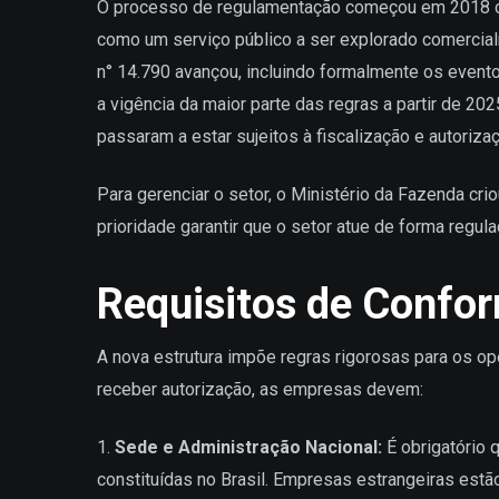
O processo de regulamentação começou em 2018 com 
como um serviço público a ser explorado comercial
n° 14.790 avançou, incluindo formalmente os evento
a vigência da maior parte das regras a partir de 20
passaram a estar sujeitos à fiscalização e autoriza
Para gerenciar o setor, o Ministério da Fazenda cri
prioridade garantir que o setor atue de forma regula
Requisitos de Confor
A nova estrutura impõe regras rigorosas para os 
receber autorização, as empresas devem:
1.
Sede e Administração Nacional:
É obrigatório 
constituídas no Brasil. Empresas estrangeiras estão