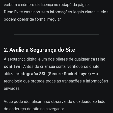
exibem o número da licença no rodapé da página.
Dica:
Evite cassinos sem informações legais claras — eles
podem operar de forma irregular.
2. Avalie a Segurança do Site
A segurança digital é um dos pilares de qualquer
cassino
confiável
. Antes de criar sua conta, verifique se o site
utiliza
criptografia SSL (Secure Socket Layer)
— a
tecnologia que protege todas as transações e informações
enviadas.
Você pode identificar isso observando o cadeado ao lado
do endereço do site no navegador.