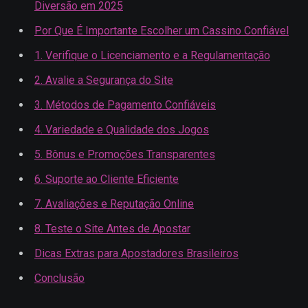
Diversão em 2025
Por Que É Importante Escolher um Cassino Confiável
1. Verifique o Licenciamento e a Regulamentação
2. Avalie a Segurança do Site
3. Métodos de Pagamento Confiáveis
4. Variedade e Qualidade dos Jogos
5. Bônus e Promoções Transparentes
6. Suporte ao Cliente Eficiente
7. Avaliações e Reputação Online
8. Teste o Site Antes de Apostar
Dicas Extras para Apostadores Brasileiros
Conclusão