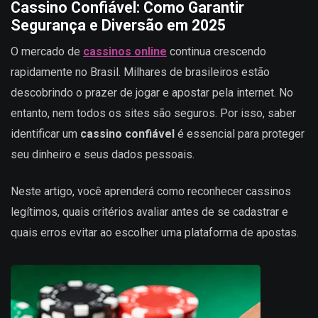
Cassino Confiável: Como Garantir
Segurança e Diversão em 2025
O mercado de
cassinos online
continua crescendo
rapidamente no Brasil. Milhares de brasileiros estão
descobrindo o prazer de jogar e apostar pela internet. No
entanto, nem todos os sites são seguros. Por isso, saber
identificar um
cassino confiável
é essencial para proteger
seu dinheiro e seus dados pessoais.
Neste artigo, você aprenderá como reconhecer cassinos
legítimos, quais critérios avaliar antes de se cadastrar e
quais erros evitar ao escolher uma plataforma de apostas.