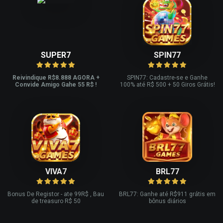
SUPER7
SPIN77
Reivindique R$8.888 AGORA +
SPIN77: Cadastre-se e Ganhe
Convide Amigo Gahe 55 R$ !
100% até R$ 500 + 50 Giros Grátis!
VIVA7
BRL77
Bonus De Registor - ate 99R$ , Bau
BRL77: Ganhe até R$911 grátis em
de treasuro R$ 50
bônus diários