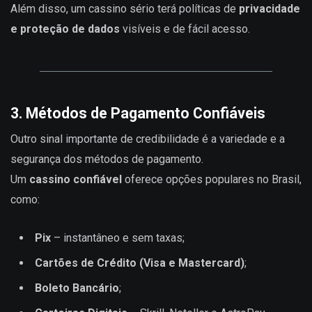
Além disso, um cassino sério terá políticas de
privacidade
e proteção de dados
visíveis e de fácil acesso.
3. Métodos de Pagamento Confiáveis
Outro sinal importante de credibilidade é a variedade e a
segurança dos métodos de pagamento.
Um
cassino confiável
oferece opções populares no Brasil,
como:
Pix
– instantâneo e sem taxas;
Cartões de Crédito (Visa e Mastercard)
;
Boleto Bancário
;