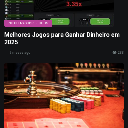
NOTÍCIAS SOBRE JOGOS
Melhores Jogos para Ganhar Dinheiro em
2025
9 meses ago
233