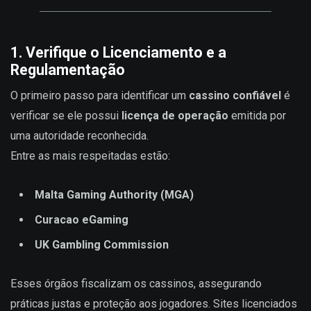
1. Verifique o Licenciamento e a
Regulamentação
O primeiro passo para identificar um
cassino confiável
é
verificar se ele possui
licença de operação
emitida por
uma autoridade reconhecida.
Entre as mais respeitadas estão:
Malta Gaming Authority (MGA)
Curacao eGaming
UK Gambling Commission
Esses órgãos fiscalizam os cassinos, assegurando
práticas justas e proteção aos jogadores. Sites licenciados