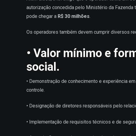
autorização concedida pelo Ministério da Fazenda 
pode chegar a
R$ 30 milhões
.
Os operadores também devem cumprir diversos requi
• Valor mínimo e form
social.
• Demonstração de conhecimento e experiência em
controle.
• Designação de diretores responsáveis pelo rela
• Implementação de requisitos técnicos e de segura