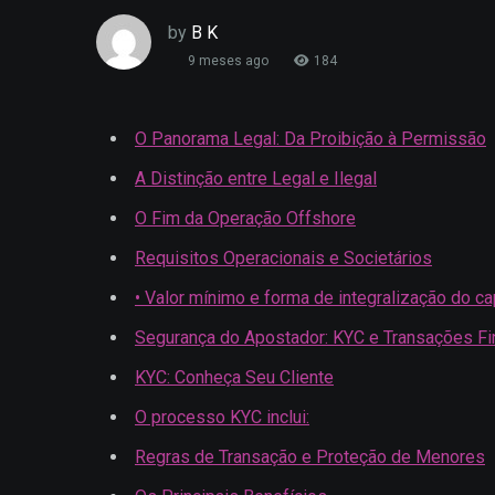
by
B K
9 meses ago
184
O Panorama Legal: Da Proibição à Permissão
A Distinção entre Legal e Ilegal
O Fim da Operação Offshore
Requisitos Operacionais e Societários
• Valor mínimo e forma de integralização do cap
Segurança do Apostador: KYC e Transações Fi
KYC: Conheça Seu Cliente
O processo KYC inclui:
Regras de Transação e Proteção de Menores