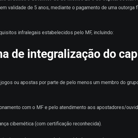
tem validade de 5 anos, mediante o pagamento de uma outorga f
sitos infralegais estabelecidos pelo MF, incluindo:
a de integralização do cap
 jogos ou apostas por parte de pelo menos um membro do grup
cionamento com o MF e pelo atendimento aos apostadores/ouvido
nça cibernética (com certificação reconhecida).