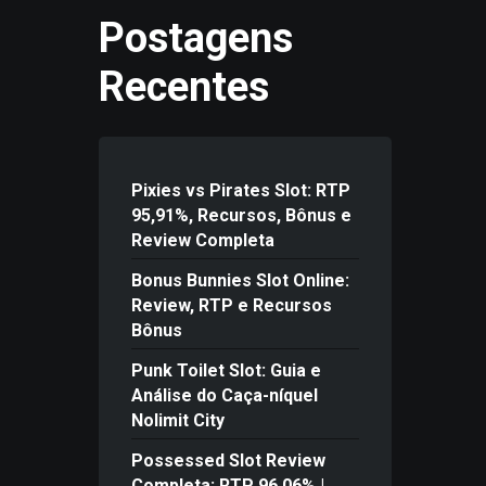
Postagens
Recentes
Pixies vs Pirates Slot: RTP
95,91%, Recursos, Bônus e
Review Completa
Bonus Bunnies Slot Online:
Review, RTP e Recursos
Bônus
Punk Toilet Slot: Guia e
Análise do Caça-níquel
Nolimit City
Possessed Slot Review
Completa: RTP 96,06% |