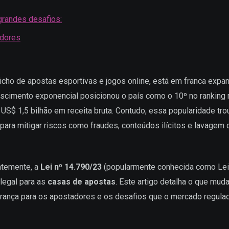
 grandes desafios:
adores
icho de apostas esportivas e jogos online, está em franca expa
rescimento exponencial posicionou o país como o 10º no ranking
S$ 1,5 bilhão em receita bruta. Contudo, essa popularidade tro
ara mitigar riscos como fraudes, conteúdos ilícitos e lavagem 
ntemente, a
Lei nº 14.790/23
(popularmente conhecida como Lei
 legal para as
casas de apostas
. Este artigo detalha o que mud
gurança para os apostadores e os desafios que o mercado regula