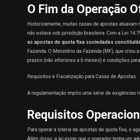
O Fim da Operação O
Historicamente, muitas casas de apostas atuavam n
não estava sob jurisdição brasileira. Com a Lei 14
as apostas de quota fixa sociedades constituída
Fazenda. O Ministério da Fazenda (MF), que criou
prazos (não inferiores a 6 meses) e condições pa
Requisitos e Fiscalização para Casas de Apostas
A regulamentação impôs uma série de exigências r
Requisitos Operacion
Para operar a loteria de apostas de quota fixa, o 
Além disso, a lei exige que o operador tenha um
só