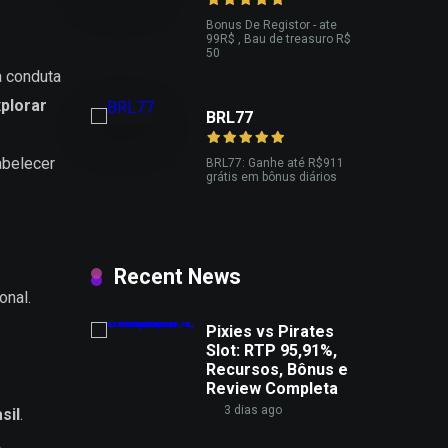
Bonus De Registor - ate
99R$ , Bau de treasuro R$
50
a conduta
plorar
BRL77
abelecer
BRL77: Ganhe até R$911
grátis em bônus diários
Recent News
onal.
Pixies vs Pirates
Slot: RTP 95,91%,
Recursos, Bônus e
Review Completa
3 dias ago
sil
.
A