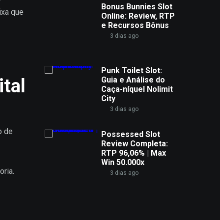
Bonus Bunnies Slot
ixa que
Online: Review, RTP
e Recursos Bônus
3 dias ago
Punk Toilet Slot:
Guia e Análise do
ital
Caça-níquel Nolimit
City
3 dias ago
o de
Possessed Slot
Review Completa:
RTP 96,06% | Max
Win 50.000x
ria.
3 dias ago