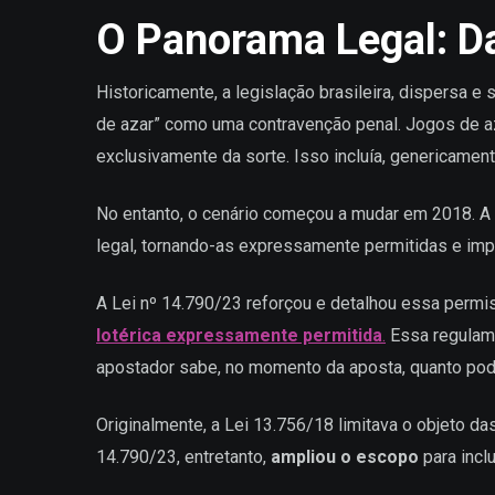
O Panorama Legal: Da
Historicamente, a legislação brasileira, dispersa e
de azar” como uma contravenção penal. Jogos de a
exclusivamente da sorte. Isso incluía, genericamen
No entanto, o cenário começou a mudar em 2018. A 
legal, tornando-as expressamente permitidas e imp
A Lei nº 14.790/23 reforçou e detalhou essa permis
lotérica expressamente permitida
.
Essa regulame
apostador sabe, no momento da aposta, quanto pod
Originalmente, a Lei 13.756/18 limitava o objeto da
14.790/23, entretanto,
ampliou o escopo
para incl