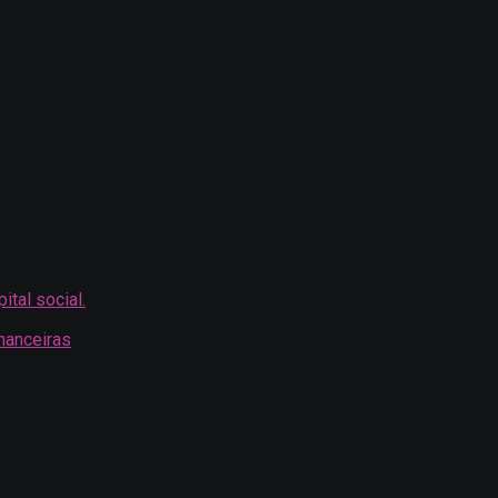
ital social.
nanceiras