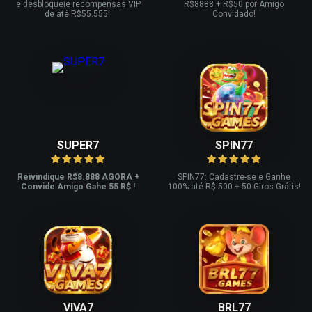
e desbloqueie recompensas VIP
R
$8888 + R$
50 por Amigo
de até R$
55.555!
Convidado!
SUPER7
SPIN77
Reivindique R$8.888 AGORA +
SPIN77: Cadastre-se e Ganhe
Convide Amigo Gahe 55 R$ !
100% até R$ 500 + 50 Giros Grátis!
VIVA7
BRL77