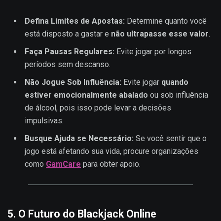
Defina Limites de Apostas:
Determine quanto você
está disposto a gastar e
não ultrapasse esse valor
.
Faça Pausas Regulares:
Evite jogar por longos
períodos sem descanso.
Não Jogue Sob Influência:
Evite jogar
quando
estiver emocionalmente abalado
ou sob influência
de álcool, pois isso pode levar a decisões
impulsivas.
Busque Ajuda se Necessário:
Se você sentir que o
jogo está afetando sua vida, procure organizações
como
GamCare
para obter apoio.
5. O Futuro do Blackjack Online