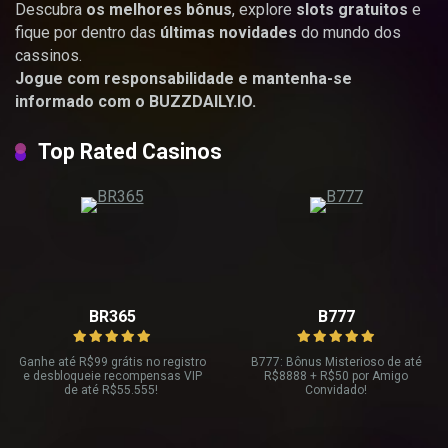
Descubra
os melhores bônus
, explore
slots gratuitos
e
fique por dentro das
últimas novidades
do mundo dos
cassinos.
Jogue com responsabilidade e mantenha-se
informado com o BUZZDAILY.IO.
Top Rated Casinos
BR365
B777
Ganhe até R
$99 grátis no registro
B777: Bônus Misterioso de até
e desbloqueie recompensas VIP
R
$8888 + R$
50 por Amigo
de até R$
55.555!
Convidado!