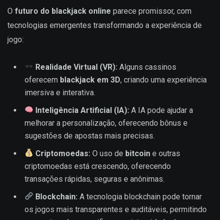
O
futuro do blackjack online
parece promissor, com
tecnologias emergentes transformando a experiência de
jogo:
Realidade Virtual (VR):
Alguns cassinos
oferecem
blackjack em 3D
, criando uma experiência
imersiva e interativa.
Inteligência Artificial (IA):
A IA pode ajudar a
melhorar a personalização, oferecendo bônus e
sugestões de apostas mais precisas.
Criptomoedas:
O uso de
bitcoin
e outras
criptomoedas está crescendo, oferecendo
transações rápidas, seguras e anônimas.
Blockchain:
A tecnologia blockchain pode tornar
os jogos mais transparentes e auditáveis, permitindo