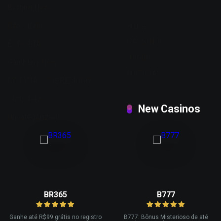
Betting News
CASSINOS
Home
CASSINOS
ESPORTA
JOGOS
Gambling News
NOTICIAS
NOTÍCIAS SOBRE JOGOS
Slots News
New Casinos
Uncategorized
BR365
B777
Ganhe até R
$99 grátis no registro
B777: Bônus Misterioso de até