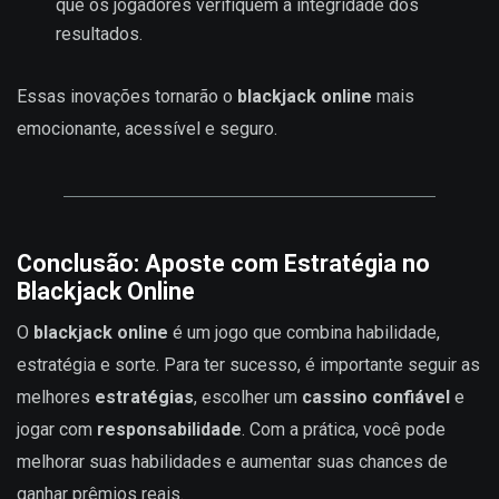
que os jogadores verifiquem a integridade dos
resultados.
Essas inovações tornarão o
blackjack online
mais
emocionante, acessível e seguro.
Conclusão: Aposte com Estratégia no
Blackjack Online
O
blackjack online
é um jogo que combina habilidade,
estratégia e sorte. Para ter sucesso, é importante seguir as
melhores
estratégias
, escolher um
cassino confiável
e
jogar com
responsabilidade
. Com a prática, você pode
melhorar suas habilidades e aumentar suas chances de
ganhar prêmios reais.