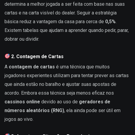
determina a melhor jogada a ser feita com base nas suas
cartas e na carta visível do dealer. Seguir a estratégia
básica reduz a vantagem da casa para cerca de
0,5%
.
Existem tabelas que ajudam a aprender quando pedir, parar,
dobrar ou dividir.
2. Contagem de Cartas
A
contagem de cartas
é uma técnica que muitos
jogadores experientes utilizam para tentar prever as cartas
que ainda estão no baralho e ajustar suas apostas de
acordo. Embora essa técnica seja menos eficaz nos
cassinos online
devido ao uso de
geradores de
números aleatórios (RNG)
, ela ainda pode ser útil em
jogos ao vivo.