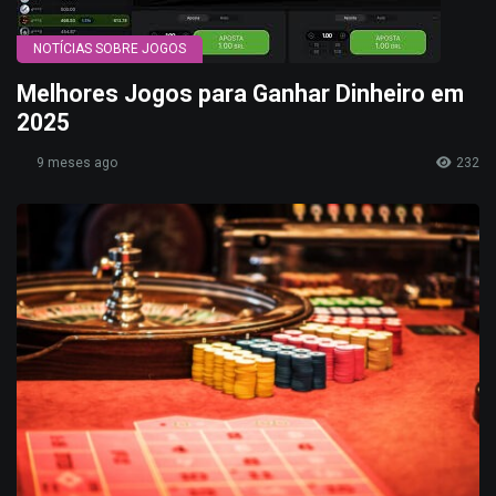
NOTÍCIAS SOBRE JOGOS
Melhores Jogos para Ganhar Dinheiro em
2025
9 meses ago
232