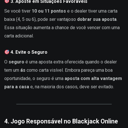
3. Aposte em Situações Favoráveis
Se você tiver
10 ou 11 pontos
e o dealer tiver uma carta
baixa (4, 5 ou 6), pode ser vantajoso
dobrar sua aposta
.
Essa situação aumenta a chance de você vencer com uma
carta adicional.
4. Evite o Seguro
O
seguro
é uma aposta extra oferecida quando o dealer
tem um
ás
como carta visível. Embora pareça uma boa
oportunidade, o seguro é uma
aposta com alta vantagem
para a casa
e, na maioria dos casos, deve ser evitado.
4. Jogo Responsável no Blackjack Online