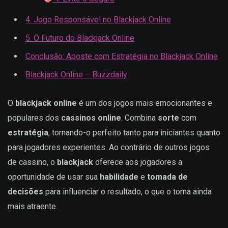
4. Jogo Responsável no Blackjack Online
5. O Futuro do Blackjack Online
Conclusão: Aposte com Estratégia no Blackjack Online
Blackjack Online – Buzzdaily
O
blackjack online
é um dos jogos mais emocionantes e
populares dos
cassinos online
. Combina
sorte
com
estratégia
, tornando-o perfeito tanto para iniciantes quanto
para jogadores experientes. Ao contrário de outros jogos
de cassino, o
blackjack
oferece aos jogadores a
oportunidade de usar sua
habilidade
e
tomada de
decisões
para influenciar o resultado, o que o torna ainda
mais atraente.