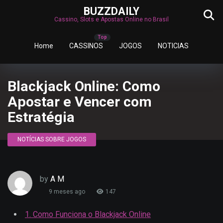
BUZZDAILY
Cassino, Slots e Apostas Online no Brasil
Home
CASSINOS
JOGOS
NOTICIAS
Blackjack Online: Como
Apostar e Vencer com
Estratégia
NOTÍCIAS SOBRE JOGOS
by
A M
9 meses ago
147
1. Como Funciona o Blackjack Online