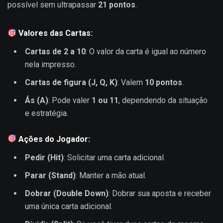
possível sem ultrapassar
21 pontos
.
Valores das Cartas:
Cartas de 2 a 10
: O valor da carta é igual ao número
nela impresso.
Cartas de figura (J, Q, K)
: Valem
10 pontos
.
Ás (A)
: Pode valer
1 ou 11
, dependendo da situação
e estratégia.
Ações do Jogador:
Pedir (Hit)
: Solicitar uma carta adicional.
Parar (Stand)
: Manter a mão atual.
Dobrar (Double Down)
: Dobrar sua aposta e receber
uma única carta adicional.