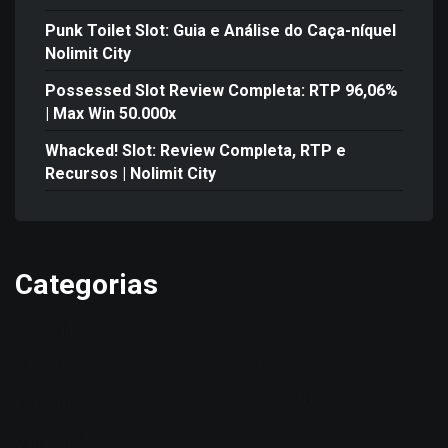
Punk Toilet Slot: Guia e Análise do Caça-níquel
Nolimit City
Possessed Slot Review Completa: RTP 96,06%
| Max Win 50.000x
Whacked! Slot: Review Completa, RTP e
Recursos | Nolimit City
Categorias
Betting News
CASSINOS
Home
CASSINOS
ESPORTA
JOGOS
Gambling News