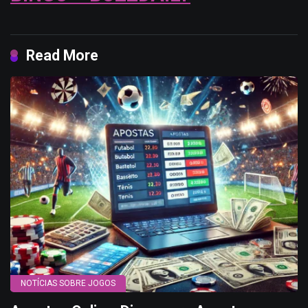
Read More
NOTÍCIAS SOBRE JOGOS