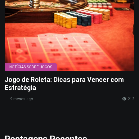
NOTÍCIAS SOBRE JOGOS
Jogo de Roleta: Dicas para Vencer com
Estratégia
9 meses ago
212
Postagens Recentes