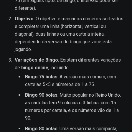
75 (em alguns tipos de bingo, o intervalo pode ser
diferente).
Objetivo
: O objetivo é marcar os números sorteados
e completar uma linha (horizontal, vertical ou
diagonal), duas linhas ou uma cartela inteira,
dependendo da versão do bingo que você está
jogando.
Variações de Bingo
: Existem diferentes variações
de
bingo online
, incluindo:
Bingo 75 bolas
: A versão mais comum, com
cartelas 5×5 e números de 1 a 75.
Bingo 90 bolas
: Muito popular no Reino Unido,
as cartelas têm 9 colunas e 3 linhas, com 15
números por cartela, e os números vão de 1 a
90.
Bingo 80 bolas
: Uma versão mais compacta,