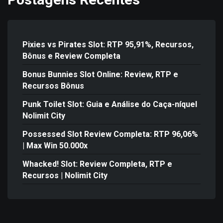
Pixies vs Pirates Slot: RTP 95,91%, Recursos,
Bônus e Review Completa
Bonus Bunnies Slot Online: Review, RTP e
Recursos Bônus
Punk Toilet Slot: Guia e Análise do Caça-níquel
Nolimit City
Possessed Slot Review Completa: RTP 96,06%
| Max Win 50.000x
Whacked! Slot: Review Completa, RTP e
Recursos | Nolimit City