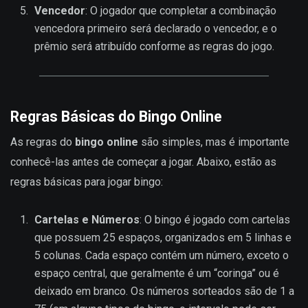
Vencedor
: O jogador que completar a combinação
vencedora primeiro será declarado o vencedor, e o
prêmio será atribuído conforme as regras do jogo.
Regras Básicas do Bingo Online
As regras do
bingo online
são simples, mas é importante
conhecê-las antes de começar a jogar. Abaixo, estão as
regras básicas para jogar bingo:
Cartelas e Números
: O bingo é jogado com cartelas
que possuem 25 espaços, organizados em 5 linhas e
5 colunas. Cada espaço contém um número, exceto o
espaço central, que geralmente é um “coringa” ou é
deixado em branco. Os números sorteados são de 1 a