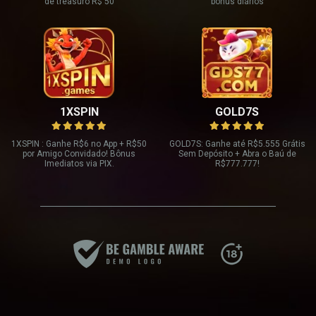
de treasuro R$ 50
bônus diários
1XSPIN
GOLD7S
1XSPIN : Ganhe R
$6 no App + R$
50
GOLD7S: Ganhe até R
$5.555 Grátis
por Amigo Convidado! Bônus
Sem Depósito + Abra o Baú de
Imediatos via PIX.
R$
777.777!