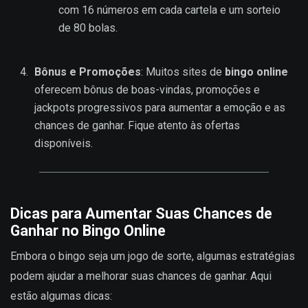
com 16 números em cada cartela e um sorteio
de 80 bolas.
Bônus e Promoções
: Muitos sites de
bingo online
oferecem bônus de boas-vindas, promoções e
jackpots progressivos para aumentar a emoção e as
chances de ganhar. Fique atento às ofertas
disponíveis.
Dicas para Aumentar Suas Chances de
Ganhar no Bingo Online
Embora o bingo seja um jogo de sorte, algumas estratégias
podem ajudar a melhorar suas chances de ganhar. Aqui
estão algumas dicas: