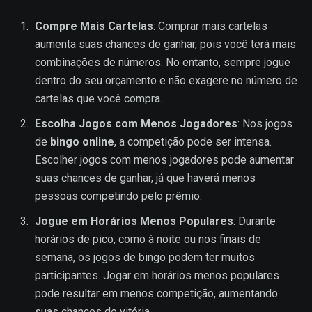
Compre Mais Cartelas
: Comprar mais cartelas
aumenta suas chances de ganhar, pois você terá mais
combinações de números. No entanto, sempre jogue
dentro do seu orçamento e não exagere no número de
cartelas que você compra.
Escolha Jogos com Menos Jogadores
: Nos jogos
de
bingo online
, a competição pode ser intensa.
Escolher jogos com menos jogadores pode aumentar
suas chances de ganhar, já que haverá menos
pessoas competindo pelo prêmio.
Jogue em Horários Menos Populares
: Durante
horários de pico, como à noite ou nos finais de
semana, os jogos de bingo podem ter muitos
participantes. Jogar em horários menos populares
pode resultar em menos competição, aumentando
suas chances de vitória.