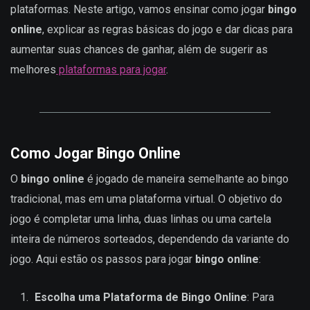
plataformas. Neste artigo, vamos ensinar como jogar
bingo
online
, explicar as regras básicas do jogo e dar dicas para
aumentar suas chances de ganhar, além de sugerir as
melhores
plataformas para jogar
.
Como Jogar Bingo Online
O
bingo online
é jogado de maneira semelhante ao bingo
tradicional, mas em uma plataforma virtual. O objetivo do
jogo é completar uma linha, duas linhas ou uma cartela
inteira de números sorteados, dependendo da variante do
jogo. Aqui estão os passos para jogar
bingo online
:
Escolha uma Plataforma de Bingo Online
: Para