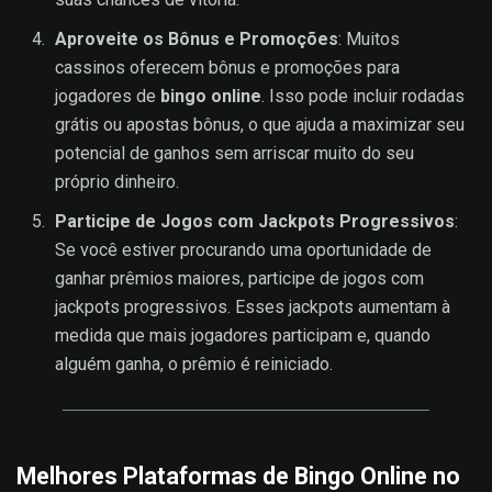
Aproveite os Bônus e Promoções
: Muitos
cassinos oferecem bônus e promoções para
jogadores de
bingo online
. Isso pode incluir rodadas
grátis ou apostas bônus, o que ajuda a maximizar seu
potencial de ganhos sem arriscar muito do seu
próprio dinheiro.
Participe de Jogos com Jackpots Progressivos
:
Se você estiver procurando uma oportunidade de
ganhar prêmios maiores, participe de jogos com
jackpots progressivos. Esses jackpots aumentam à
medida que mais jogadores participam e, quando
alguém ganha, o prêmio é reiniciado.
Melhores Plataformas de Bingo Online no