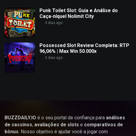
Punk Toilet Slot: Guia e Análise do
Caça-níquel Nolimit City
3 dias ago
Possessed Slot Review Completa: RTP
96,06% | Max Win 50.000x
3 dias ago
BUZZDAILY.IO
é o seu portal de confiança para
análises
de cassinos
,
avaliações de slots
e
comparativos de
bônus
. Nosso objetivo é ajudar você a jogar com