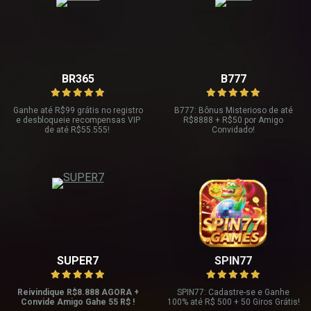
BR365
B777
Ganhe até R
$99 grátis no registro
B777: Bônus Misterioso de até
e desbloqueie recompensas VIP
R
$8888 + R$
50 por Amigo
de até R$
55.555!
Convidado!
SUPER7
SPIN77
Reivindique R$8.888 AGORA +
SPIN77: Cadastre-se e Ganhe
Convide Amigo Gahe 55 R$ !
100% até R$ 500 + 50 Giros Grátis!