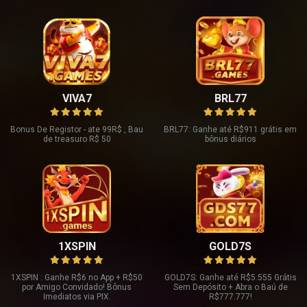
VIVA7
BRL77
Bonus De Registor - ate 99R$ , Bau
BRL77: Ganhe até R$911 grátis em
de treasuro R$ 50
bônus diários
1XSPIN
GOLD7S
1XSPIN : Ganhe R
$6 no App + R$
50
GOLD7S: Ganhe até R
$5.555 Grátis
por Amigo Convidado! Bônus
Sem Depósito + Abra o Baú de
Imediatos via PIX.
R$
777.777!