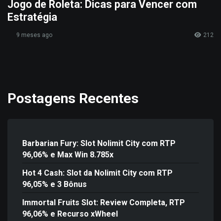
Jogo de Roleta: Dicas para Vencer com
Estratégia
9 meses ago
212
Postagens Recentes
Barbarian Fury: Slot Nolimit City com RTP
96,06% e Max Win 8.785x
Hot 4 Cash: Slot da Nolimit City com RTP
96,05% e 3 Bônus
Immortal Fruits Slot: Review Completa, RTP
96,06% e Recurso xWheel