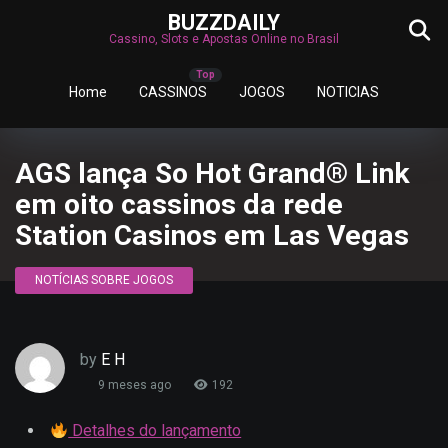
BUZZDAILY
Cassino, Slots e Apostas Online no Brasil
Home
CASSINOS
JOGOS
NOTICIAS
AGS lança So Hot Grand® Link
em oito cassinos da rede
Station Casinos em Las Vegas
NOTÍCIAS SOBRE JOGOS
by
E H
9 meses ago
192
Detalhes do lançamento