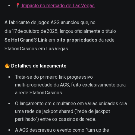
Impacto no mercado de Las Vegas
A fabricante de jogos AGS anunciou que, no
dia 17 de outubro de 2025, lançou oficialmente o título
So Hot Grand® Link
em
oito propriedades
da rede
Station Casinos em Las Vegas.
Detalhes do lançamento
Trata‑se do primeiro link progressivo
multi‑propriedade da AGS, feito exclusivamente para
a rede Station Casinos.
O lançamento em simultâneo em várias unidades cria
uma rede de jackpot shared (“rede de jackpot
partilhado”) entre os cassinos da rede.
A AGS descreveu o evento como “turn up the