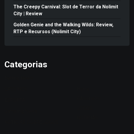
The Creepy Carnival: Slot de Terror da Nolimit
City | Review
Golden Genie and the Walking Wilds: Review,
RTP e Recursos (Nolimit City)
Categorias
Betting News
CASSINOS
Home
CASSINOS
ESPORTA
JOGOS
Gambling News
NOTICIAS
NOTÍCIAS SOBRE JOGOS
Slots News