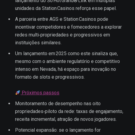
lançamento do So Hot Grand® Link em múltiplas
unidades da Station Casinos reforça esse papel.
A parceria entre AGS e Station Casinos pode
incentivar competidores e fornecedores a explorar
redes multi‑propriedades e progressivos em
instituições similares.
Um lançamento em 2025 como este sinaliza que,
mesmo com o ambiente regulatório e competitivo
intenso em Nevada, há espaço para inovação no
formato de slots e progressivos.
Próximos passos
Monitoramento de desempenho nas oito
propriedades‑piloto da rede: taxas de engajamento,
receita incremental, atração de novos jogadores.
Potencial expansão: se o lançamento for