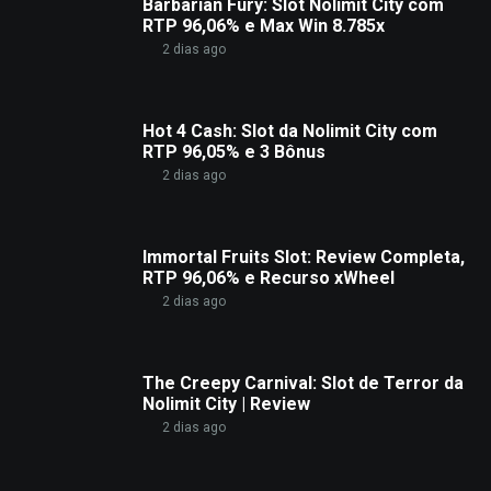
Barbarian Fury: Slot Nolimit City com
RTP 96,06% e Max Win 8.785x
2 dias ago
Hot 4 Cash: Slot da Nolimit City com
RTP 96,05% e 3 Bônus
2 dias ago
Immortal Fruits Slot: Review Completa,
RTP 96,06% e Recurso xWheel
2 dias ago
The Creepy Carnival: Slot de Terror da
Nolimit City | Review
2 dias ago