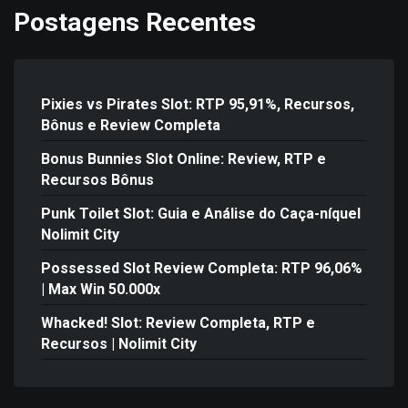
Postagens Recentes
Pixies vs Pirates Slot: RTP 95,91%, Recursos,
Bônus e Review Completa
Bonus Bunnies Slot Online: Review, RTP e
Recursos Bônus
Punk Toilet Slot: Guia e Análise do Caça-níquel
Nolimit City
Possessed Slot Review Completa: RTP 96,06%
| Max Win 50.000x
Whacked! Slot: Review Completa, RTP e
Recursos | Nolimit City