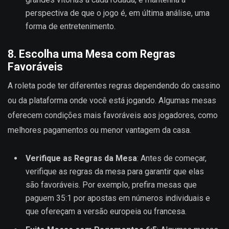
perspectiva de que o jogo é, em última análise, uma
forma de entretenimento.
8.
Escolha uma Mesa com Regras
Favoráveis
A roleta pode ter diferentes regras dependendo do cassino
ou da plataforma onde você está jogando. Algumas mesas
oferecem condições mais favoráveis aos jogadores, como
melhores pagamentos ou menor vantagem da casa.
Verifique as Regras da Mesa
: Antes de começar,
verifique as regras da mesa para garantir que elas
são favoráveis. Por exemplo, prefira mesas que
paguem 35:1 por apostas em números individuais e
que ofereçam a versão europeia ou francesa.