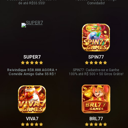
de até R$
55.555!
Convidado!
SUPER7
SPIN77
Reivindique R$8.888 AGORA +
SPIN77: Cadastre-se e Ganhe
Convide Amigo Gahe 55 R$ !
100% até R$ 500 + 50 Giros Grátis!
VIVA7
BRL77