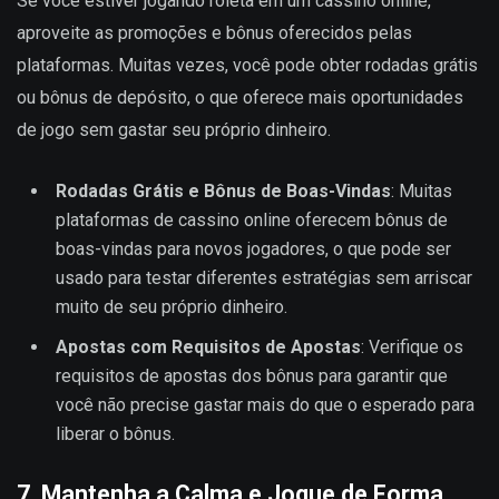
Se você estiver jogando roleta em um cassino online,
aproveite as promoções e bônus oferecidos pelas
plataformas. Muitas vezes, você pode obter rodadas grátis
ou bônus de depósito, o que oferece mais oportunidades
de jogo sem gastar seu próprio dinheiro.
Rodadas Grátis e Bônus de Boas-Vindas
: Muitas
plataformas de cassino online oferecem bônus de
boas-vindas para novos jogadores, o que pode ser
usado para testar diferentes estratégias sem arriscar
muito de seu próprio dinheiro.
Apostas com Requisitos de Apostas
: Verifique os
requisitos de apostas dos bônus para garantir que
você não precise gastar mais do que o esperado para
liberar o bônus.
7.
Mantenha a Calma e Jogue de Forma