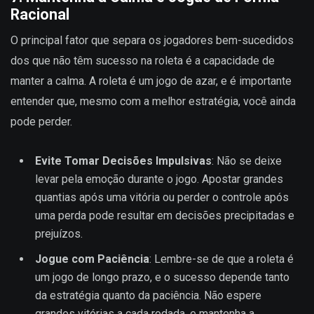
Racional
O principal fator que separa os jogadores bem-sucedidos
dos que não têm sucesso na roleta é a capacidade de
manter a calma. A roleta é um jogo de azar, e é importante
entender que, mesmo com a melhor estratégia, você ainda
pode perder.
Evite Tomar Decisões Impulsivas
: Não se deixe
levar pela emoção durante o jogo. Apostar grandes
quantias após uma vitória ou perder o controle após
uma perda pode resultar em decisões precipitadas e
prejuízos.
Jogue com Paciência
: Lembre-se de que a roleta é
um jogo de longo prazo, e o sucesso depende tanto
da estratégia quanto da paciência. Não espere
grandes vitórias a cada rodada, e mantenha a