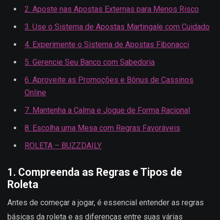
2. Aposte nas Apostas Externas para Menos Risco
3. Use o Sistema de Apostas Martingale com Cuidado
4. Experimente o Sistema de Apostas Fibonacci
5. Gerencie Seu Banco com Sabedoria
6. Aproveite as Promoções e Bônus de Cassinos
Online
7. Mantenha a Calma e Jogue de Forma Racional
8. Escolha uma Mesa com Regras Favoráveis
ROLETA – BUZZDAILY
1.
Compreenda as Regras e Tipos de
Roleta
Antes de começar a jogar, é essencial entender as regras
básicas da roleta e as diferenças entre suas várias