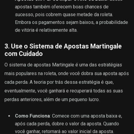
apostas também oferecem boas chances de
sucesso, pois cobrem quase metade da roleta.
Embora os pagamentos sejam baixos, a probabilidade
de vitória é relativamente alta.
3.
Use o Sistema de Apostas Martingale
com Cuidado
O sistema de apostas Martingale é uma das estratégias
mais populares na roleta, onde você dobra sua aposta após
cada perda. A teoria por trás dessa estratégia é que,
eventualmente, você ganhará e recuperará todas as suas
perdas anteriores, além de um pequeno lucro.
Como Funciona
: Comece com uma aposta baixa e,
após cada perda, dobre o valor da aposta. Quando
você ganhar, retornará ao valor inicial da aposta.