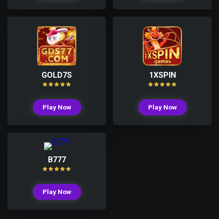
GOLD7S
1XSPIN
Play Now
Play Now
B777
Play Now