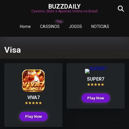
BUZZDAILY
Cassino, Slots e Apostas Online no Brasil
Home
CASSINOS
JOGOS
NOTICIAS
Visa
SUPER7
VIVA7
Play Now
Play Now