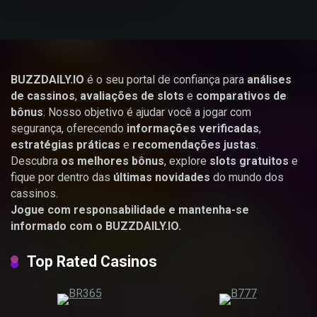
BUZZDAILY.IO
é o seu portal de confiança para
análises
de cassinos
,
avaliações de slots
e
comparativos de
bônus
. Nosso objetivo é ajudar você a jogar com
segurança, oferecendo
informações verificadas
,
estratégias práticas
e
recomendações justas
.
Descubra
os melhores bônus
, explore
slots gratuitos
e
fique por dentro das
últimas novidades
do mundo dos
cassinos.
Jogue com responsabilidade e mantenha-se
informado com o BUZZDAILY.IO.
Top Rated Casinos