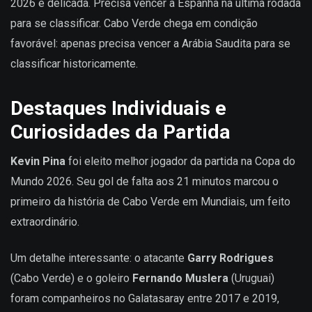
2026 é delicada. Precisa vencer a Espanha na última rodada
para se classificar. Cabo Verde chega em condição
favorável: apenas precisa vencer a Arábia Saudita para se
classificar historicamente.
Destaques Individuais e
Curiosidades da Partida
Kevin Pina
foi eleito melhor jogador da partida na Copa do
Mundo 2026. Seu gol de falta aos 21 minutos marcou o
primeiro da história de Cabo Verde em Mundiais, um feito
extraordinário.
Um detalhe interessante: o atacante
Garry Rodrigues
(Cabo Verde) e o goleiro
Fernando Muslera
(Uruguai)
foram companheiros no Galatasaray entre 2017 e 2019,