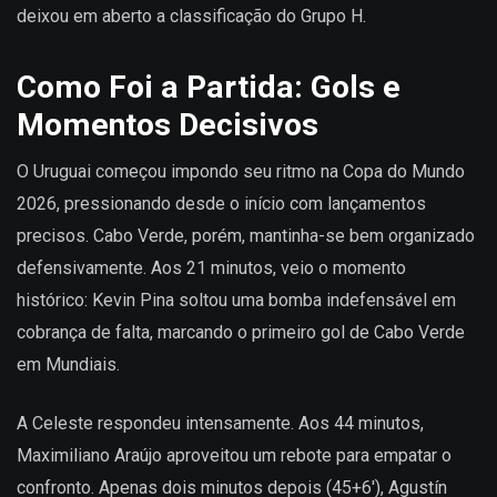
deixou em aberto a classificação do Grupo H.
Como Foi a Partida: Gols e
Momentos Decisivos
O Uruguai começou impondo seu ritmo na Copa do Mundo
2026, pressionando desde o início com lançamentos
precisos. Cabo Verde, porém, mantinha-se bem organizado
defensivamente. Aos 21 minutos, veio o momento
histórico: Kevin Pina soltou uma bomba indefensável em
cobrança de falta, marcando o primeiro gol de Cabo Verde
em Mundiais.
A Celeste respondeu intensamente. Aos 44 minutos,
Maximiliano Araújo aproveitou um rebote para empatar o
confronto. Apenas dois minutos depois (45+6′), Agustín