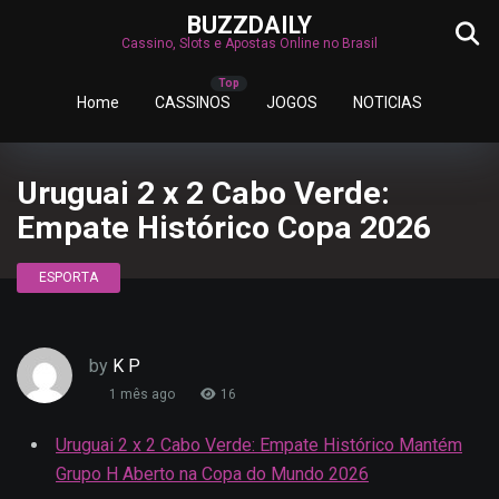
BUZZDAILY
Cassino, Slots e Apostas Online no Brasil
Home
CASSINOS
JOGOS
NOTICIAS
Uruguai 2 x 2 Cabo Verde:
Empate Histórico Copa 2026
ESPORTA
by
K P
1 mês ago
16
Uruguai 2 x 2 Cabo Verde: Empate Histórico Mantém
Grupo H Aberto na Copa do Mundo 2026