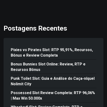
Postagens Recentes
Pixies vs Pirates Slot: RTP 95,91%, Recursos,
Bônus e Review Completa
Bonus Bunnies Slot Online: Review, RTP e
Recursos Bônus
Punk Toilet Slot: Guia e Análise do Caça-níquel
Nolimit City
Possessed Slot Review Completa: RTP 96,06%
| Max Win 50.000x