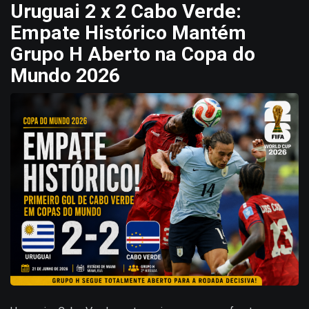
Uruguai 2 x 2 Cabo Verde:
Empate Histórico Mantém
Grupo H Aberto na Copa do
Mundo 2026