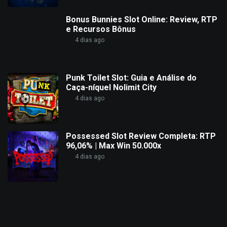
Bonus Bunnies Slot Online: Review, RTP
e Recursos Bônus
4 dias ago
Punk Toilet Slot: Guia e Análise do
Caça-níquel Nolimit City
4 dias ago
Possessed Slot Review Completa: RTP
96,06% | Max Win 50.000x
4 dias ago