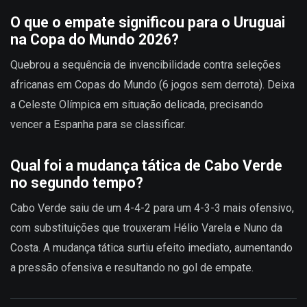
O que o empate significou para o Uruguai
na Copa do Mundo 2026?
Quebrou a sequência de invencibilidade contra seleções
africanas em Copas do Mundo (6 jogos sem derrota). Deixa
a Celeste Olímpica em situação delicada, precisando
vencer a Espanha para se classificar.
Qual foi a mudança tática de Cabo Verde
no segundo tempo?
Cabo Verde saiu de um 4-4-2 para um 4-3-3 mais ofensivo,
com substituições que trouxeram Hélio Varela e Nuno da
Costa. A mudança tática surtiu efeito imediato, aumentando
a pressão ofensiva e resultando no gol de empate.