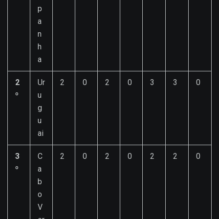
p
a
n
h
a
2
Ur
2
0
2
0
3
3
0
º
u
g
u
ai
3
C
2
0
2
0
2
2
0
º
a
b
o
V