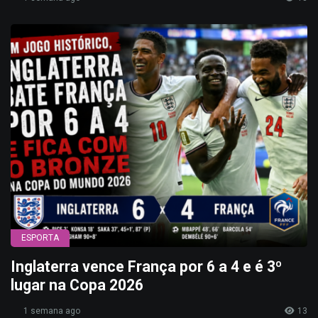
ESPORTA
Inglaterra vence França por 6 a 4 e é 3º
lugar na Copa 2026
1 semana ago
13