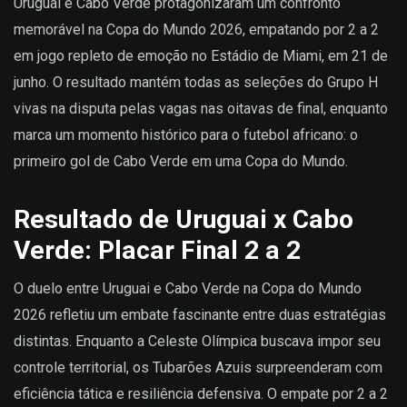
Uruguai e Cabo Verde protagonizaram um confronto
memorável na Copa do Mundo 2026, empatando por 2 a 2
em jogo repleto de emoção no Estádio de Miami, em 21 de
junho. O resultado mantém todas as seleções do Grupo H
vivas na disputa pelas vagas nas oitavas de final, enquanto
marca um momento histórico para o futebol africano: o
primeiro gol de Cabo Verde em uma Copa do Mundo.
Resultado de Uruguai x Cabo
Verde: Placar Final 2 a 2
O duelo entre Uruguai e Cabo Verde na Copa do Mundo
2026 refletiu um embate fascinante entre duas estratégias
distintas. Enquanto a Celeste Olímpica buscava impor seu
controle territorial, os Tubarões Azuis surpreenderam com
eficiência tática e resiliência defensiva. O empate por 2 a 2