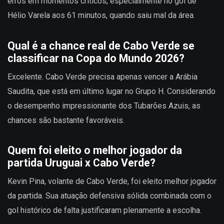
erros em momentos críticos, especialmente no gol de
Hélio Varela aos 61 minutos, quando saiu mal da área.
Qual é a chance real de Cabo Verde se
classificar na Copa do Mundo 2026?
Excelente. Cabo Verde precisa apenas vencer a Arábia
Saudita, que está em último lugar no Grupo H. Considerando
o desempenho impressionante dos Tubarões Azuis, as
chances são bastante favoráveis.
Quem foi eleito o melhor jogador da
partida Uruguai x Cabo Verde?
Kevin Pina, volante de Cabo Verde, foi eleito melhor jogador
da partida. Sua atuação defensiva sólida combinada com o
gol histórico de falta justificaram plenamente a escolha.