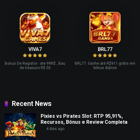
VIVA7
BRL77
Bonus De Registor - ate 99R$ , Bau
BRL77: Ganhe até R$911 grátis em
de treasuro R$ 50
bônus diários
Recent News
Pixies vs Pirates Slot: RTP 95,91%,
Recursos, Bônus e Review Completa
4 dias ago