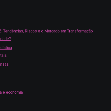
: Tendências, Riscos e o Mercado em Transformação
lidade?
alística
tais
ensas
ia e economia