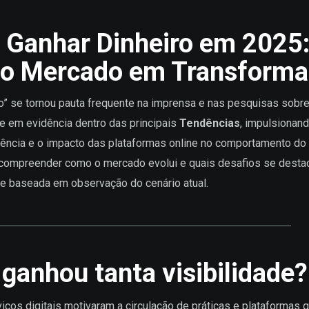
Ganhar Dinheiro em 2025
e o Mercado em Transform
ro” se tornou pauta frequente na imprensa e nas pesquisas sobr
e em evidência dentro das principais
Tendências
, impulsionan
ência e o impacto das plataformas online no comportamento do 
a compreender como o mercado evolui e quais desafios se desta
a e baseada em observação do cenário atual.
ganhou tanta visibilidade?
iços digitais motivaram a circulação de práticas e plataformas 