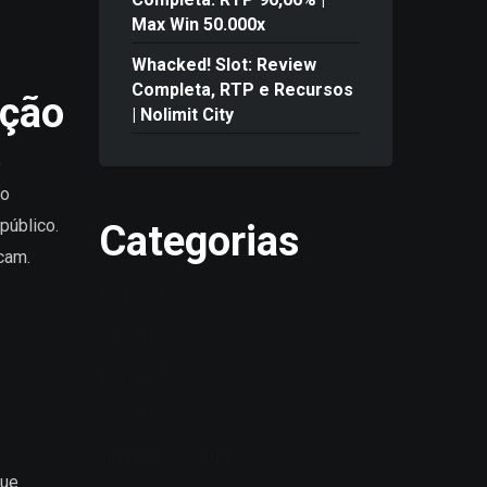
Max Win 50.000x
:
Whacked! Slot: Review
Completa, RTP e Recursos
ação
| Nolimit City
e
do
público.
Categorias
cam.
Betting News
CASSINOS
ESPORTA
Gambling News
NOTÍCIAS SOBRE JOGOS
que