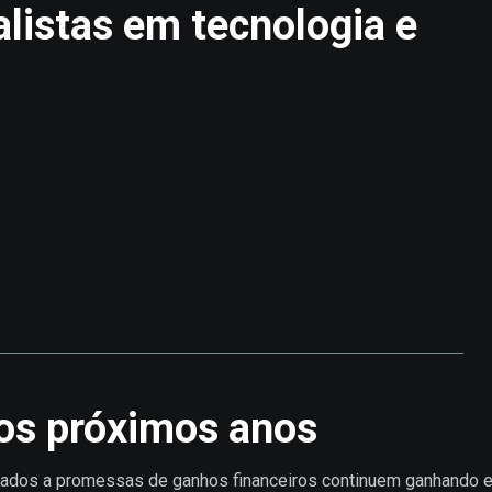
alistas em tecnologia e
 os próximos anos
ciados a promessas de ganhos financeiros continuem ganhando 