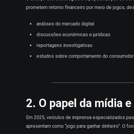
prometem retorno financeiro por meio de jogos, de
análises do mercado digital
discussões econômicas e jurídicas
reportagens investigativas
estudos sobre comportamento do consumidor
2. O papel da mídia e
Em 2025, veículos de imprensa especializados pas
apresentam como “jogo para ganhar dinheiro”. O fo