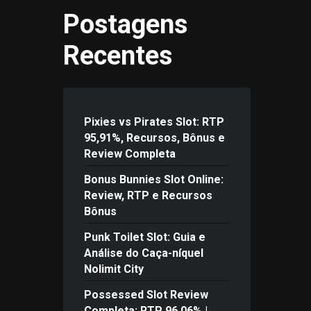
Postagens
Recentes
Pixies vs Pirates Slot: RTP
95,91%, Recursos, Bônus e
Review Completa
Bonus Bunnies Slot Online:
Review, RTP e Recursos
Bônus
Punk Toilet Slot: Guia e
Análise do Caça-níquel
Nolimit City
Possessed Slot Review
Completa: RTP 96,06% |