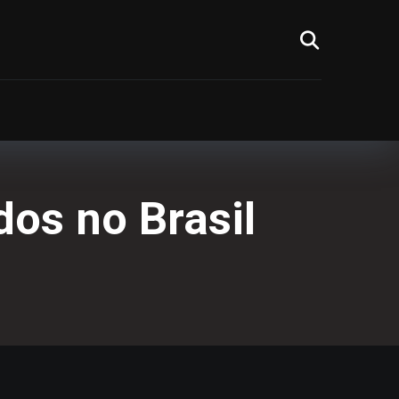
os no Brasil