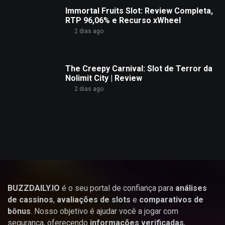
Immortal Fruits Slot: Review Completa,
RTP 96,06% e Recurso xWheel
2 dias ago
The Creepy Carnival: Slot de Terror da
Nolimit City | Review
2 dias ago
BUZZDAILY.IO
é o seu portal de confiança para
análises
de cassinos
,
avaliações de slots
e
comparativos de
bônus
. Nosso objetivo é ajudar você a jogar com
segurança, oferecendo
informações verificadas
,