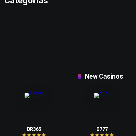
Categorias
Betting News
CASSINOS
Home
CASSINOS
ESPORTA
JOGOS
Gambling News
NOTICIAS
NOTÍCIAS SOBRE JOGOS
Slots News
New Casinos
Uncategorized
BR365
B777