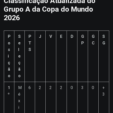
Classificação Atualizada do
Grupo A da Copa do Mundo
2026
P
S
P
J
V
E
D
G
G
S
o
e
T
P
C
G
s
l
S
i
e
ç
ç
ã
ã
o
o
1
M
6
2
2
2
0
3
0
+
º
é
3
x
i