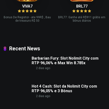
VIVA7
BRL77
Bonus De Registor - ate 99R$ , Bau
BRL77: Ganhe até R$911 grátis em
de treasuro R$ 50
bônus diários
Recent News
Barbarian Fury: Slot Nolimit City com
RTP 96,06% e Max Win 8.785x
2 dias ago
Hot 4 Cash: Slot da Nolimit City com
RTP 96,05% e 3 Bônus
2 dias ago