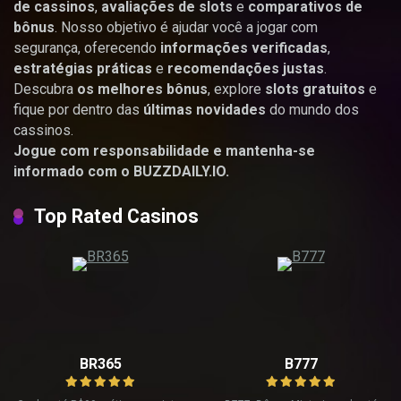
de cassinos
,
avaliações de slots
e
comparativos de
bônus
. Nosso objetivo é ajudar você a jogar com
segurança, oferecendo
informações verificadas
,
estratégias práticas
e
recomendações justas
.
Descubra
os melhores bônus
, explore
slots gratuitos
e
fique por dentro das
últimas novidades
do mundo dos
cassinos.
Jogue com responsabilidade e mantenha-se
informado com o BUZZDAILY.IO.
Top Rated Casinos
BR365
B777