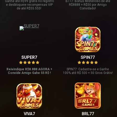
Ganhe até R
$99 grátis no registro
B777: Bônus Misterioso de até
e desbloqueie recompensas VIP
R
$8888 + R$
50 por Amigo
de até R$
55.555!
Convidado!
SUPER7
SPIN77
Reivindique R$8.888 AGORA +
SPIN77: Cadastre-se e Ganhe
Convide Amigo Gahe 55 R$ !
100% até R$ 500 + 50 Giros Grátis!
VIVA7
BRL77