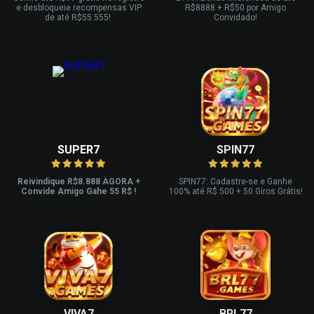
e desbloqueie recompensas VIP
R
$8888 + R$
50 por Amigo
de até R$
55.555!
Convidado!
SUPER7
SPIN77
Reivindique R$8.888 AGORA +
SPIN77: Cadastre-se e Ganhe
Convide Amigo Gahe 55 R$ !
100% até R$ 500 + 50 Giros Grátis!
VIVA7
BRL77