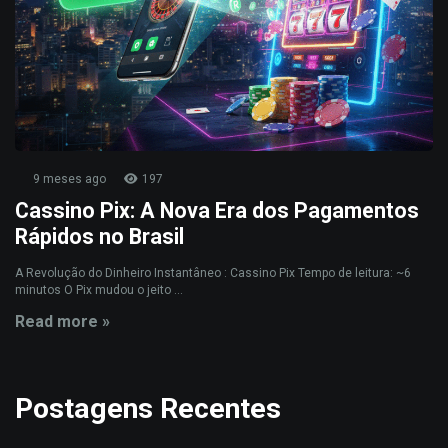
9 meses ago
197
Cassino Pix: A Nova Era dos Pagamentos
Rápidos no Brasil
A Revolução do Dinheiro Instantâneo : Cassino Pix Tempo de leitura: ~6
minutos O Pix mudou o jeito ...
Read more »
Postagens Recentes