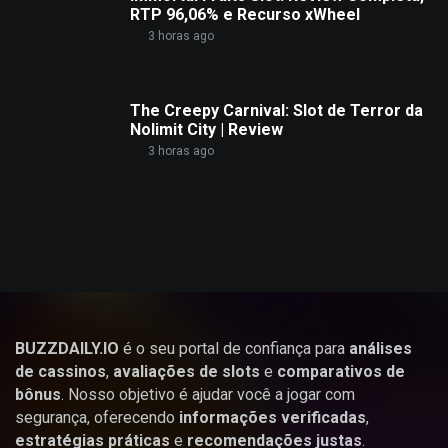
RTP 96,06% e Recurso xWheel
3 horas ago
The Creepy Carnival: Slot de Terror da
Nolimit City | Review
3 horas ago
BUZZDAILY.IO
é o seu portal de confiança para
análises
de cassinos
,
avaliações de slots
e
comparativos de
bônus
. Nosso objetivo é ajudar você a jogar com
segurança, oferecendo
informações verificadas
,
estratégias práticas
e
recomendações justas
.