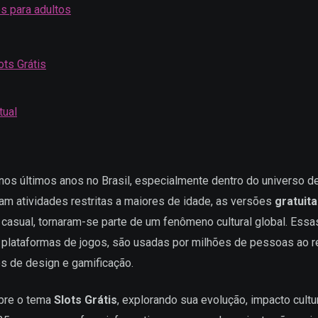
os para adultos
ots Grátis
tual
os últimos anos no Brasil, especialmente dentro do universo d
jam atividades restritas a maiores de idade, as versões
gratuit
casual, tornaram-se parte de um fenômeno cultural global. Essa
e plataformas de jogos, são usadas por milhões de pessoas ao r
os de design e gamificação.
obre o tema
Slots Grátis
, explorando sua evolução, impacto cultur