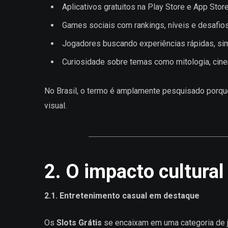
Aplicativos gratuitos na Play Store e App Store
Games sociais com rankings, níveis e desafios
Jogadores buscando experiências rápidas, sim
Curiosidade sobre temas como mitologia, cine
No Brasil, o termo é amplamente pesquisado porque
visual.
2. O impacto cultural 
2.1. Entretenimento casual em destaque
Os
Slots Grátis
se encaixam em uma categoria de