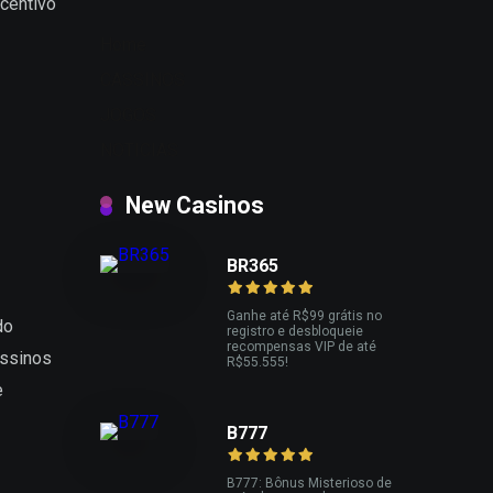
centivo
Home
CASSINOS
JOGOS
NOTICIAS
New Casinos
BR365
Ganhe até R
$99 grátis no
do
registro e desbloqueie
recompensas VIP de até
assinos
R$
55.555!
e
B777
B777: Bônus Misterioso de