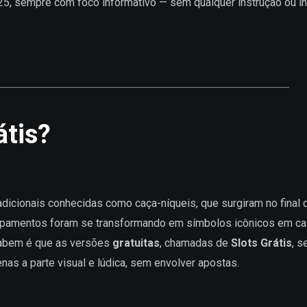
5, sempre com foco informativo — sem qualquer instrução ou in
átis?
dicionais conhecidas como caça-níqueis, que surgiram no final 
ipamentos foram se transformando em símbolos icônicos em c
sabem é que as versões
gratuitas
, chamadas de
Slots Grátis
, s
as a parte visual e lúdica, sem envolver apostas.