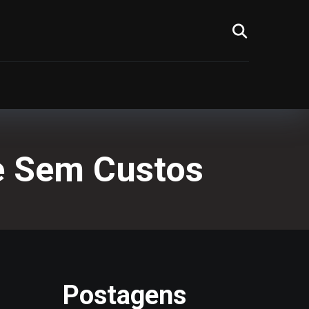
 e Sem Custos
Postagens