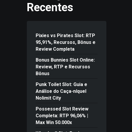
Recentes
Pixies vs Pirates Slot: RTP
95,91%, Recursos, Bônus e
Review Completa
Bonus Bunnies Slot Online:
Review, RTP e Recursos
Bônus
Punk Toilet Slot: Guia e
Análise do Caça-níquel
Nolimit City
Possessed Slot Review
Completa: RTP 96,06% |
Max Win 50.000x