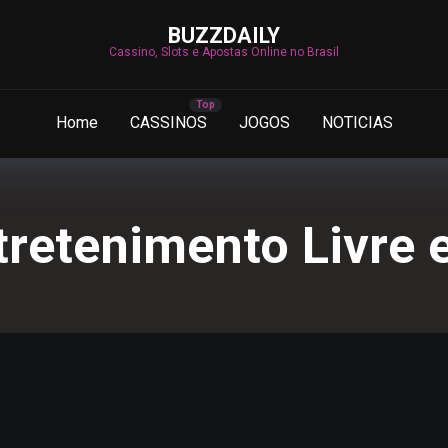
BUZZDAILY
Cassino, Slots e Apostas Online no Brasil
Home
CASSINOS
JOGOS
NOTICIAS
ntretenimento Livre