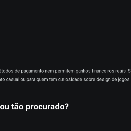
étodos de pagamento nem permitem ganhos financeiros reais. 
to casual ou para quem tem curiosidade sobre design de jogos
nou tão procurado?