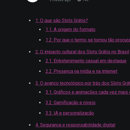
9 meses ago
149
1. O que são Slots Grátis?
1.1. A origem do formato
1.2. Por que o termo se tornou tão procur
2. O impacto cultural dos Slots Grátis no Brasil
2.1. Entretenimento casual em destaque
2.2. Presença na mídia e na internet
3. O avanço tecnológico por trás dos Slots Grá
3.1. Gráficos e animações cada vez mais
3.2. Gamificação e níveis
3.3. IA e personalização
4. Segurança e responsabilidade digital