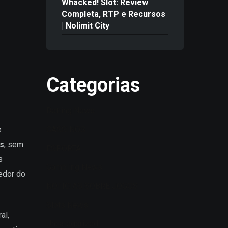
Whacked! Slot: Review
Completa, RTP e Recursos
| Nolimit City
Categorias
Betting News
CASSINOS
e
as
, sem
ESPORTA
s
Gambling News
edor do
NOTÍCIAS SOBRE JOGOS
Slots News
al,
Uncategorized