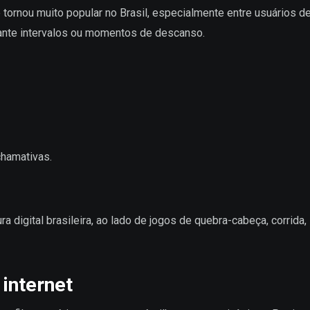
 tornou muito popular no Brasil, especialmente entre usuários d
ante intervalos ou momentos de descanso.
hamativas.
ra digital brasileira, ao lado de jogos de quebra-cabeça, corrida,
 internet