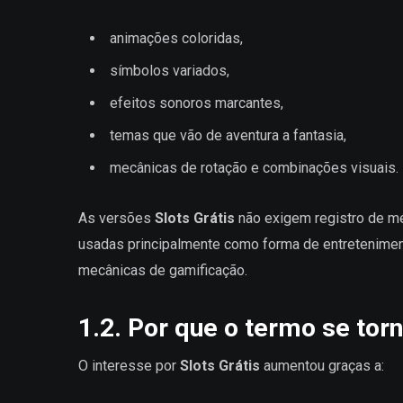
animações coloridas,
símbolos variados,
efeitos sonoros marcantes,
temas que vão de aventura a fantasia,
mecânicas de rotação e combinações visuais.
As versões
Slots Grátis
não exigem registro de m
usadas principalmente como forma de entretenimen
mecânicas de gamificação.
1.2. Por que o termo se tor
O interesse por
Slots Grátis
aumentou graças a: