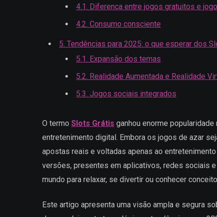
4.1. Diferença entre jogos gratuitos e jog
4.2. Consumo consciente
5. Tendências para 2025: o que esperar dos Sl
5.1. Expansão dos temas
5.2. Realidade Aumentada e Realidade Vir
5.3. Jogos sociais integrados
O termo
Slots Grátis
ganhou enorme popularidade n
entretenimento digital. Embora os jogos de azar se
apostas reais e voltadas apenas ao entretenimento 
versões, presentes em aplicativos, redes sociais 
mundo para relaxar, se divertir ou conhecer conceit
Este artigo apresenta uma visão ampla e segura s