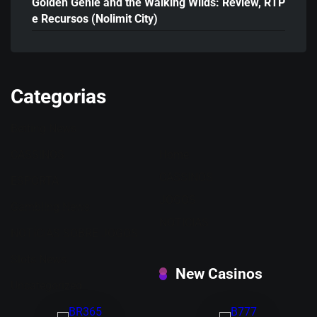
Golden Genie and the Walking Wilds: Review, RTP
e Recursos (Nolimit City)
Categorias
Betting News
CASSINOS
Home
CASSINOS
ESPORTA
JOGOS
Gambling News
NOTICIAS
NOTÍCIAS SOBRE JOGOS
Slots News
New Casinos
Uncategorized