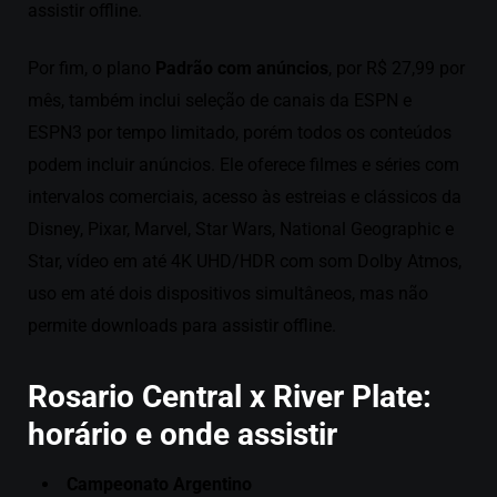
assistir offline.
Por fim, o plano
Padrão com anúncios
, por R$ 27,99 por
mês, também inclui seleção de canais da ESPN e
ESPN3 por tempo limitado, porém todos os conteúdos
podem incluir anúncios. Ele oferece filmes e séries com
intervalos comerciais, acesso às estreias e clássicos da
Disney, Pixar, Marvel, Star Wars, National Geographic e
Star, vídeo em até 4K UHD/HDR com som Dolby Atmos,
uso em até dois dispositivos simultâneos, mas não
permite downloads para assistir offline.
Rosario Central x River Plate:
horário e onde assistir
Campeonato Argentino