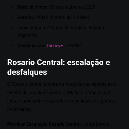
Data:
domingo, 05 de outubro de 2025
Horário:
21h15 (horário de Brasília)
Local:
Estádio Gigante de Arroyito, Rosário –
Argentina
Transmissão:
Disney+
e ESPN4
Rosario Central
: escalação e
desfalques
O Rosario Central aposta na força de seu estádio e no
talento de jogadores como Di María e Campaz para
tentar surpreender o favorito e conquistar três pontos
importantes.
Provável Escalação Rosario Central:
Jorge Broun;