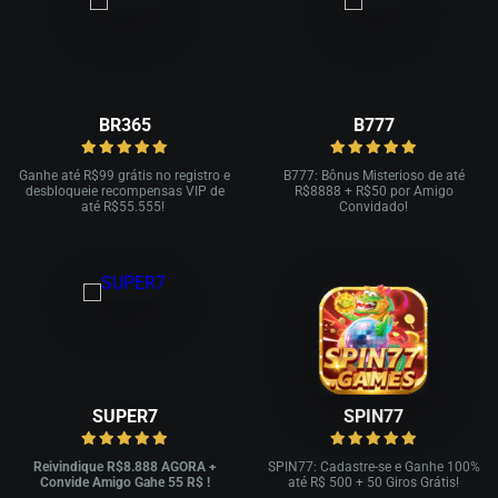
BR365
B777
Ganhe até R
$99 grátis no registro e
B777: Bônus Misterioso de até
desbloqueie recompensas VIP de
R
$8888 + R$
50 por Amigo
até R$
55.555!
Convidado!
SUPER7
SPIN77
Reivindique R$8.888 AGORA +
SPIN77: Cadastre-se e Ganhe 100%
Convide Amigo Gahe 55 R$ !
até R$ 500 + 50 Giros Grátis!