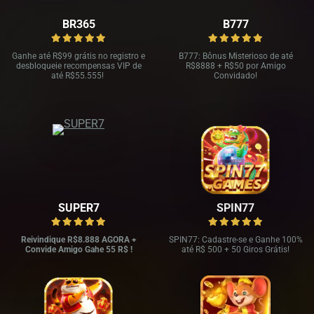
BR365
B777
Ganhe até R
$99 grátis no registro e
B777: Bônus Misterioso de até
desbloqueie recompensas VIP de
R
$8888 + R$
50 por Amigo
até R$
55.555!
Convidado!
SUPER7
SPIN77
Reivindique R$8.888 AGORA +
SPIN77: Cadastre-se e Ganhe 100%
Convide Amigo Gahe 55 R$ !
até R$ 500 + 50 Giros Grátis!