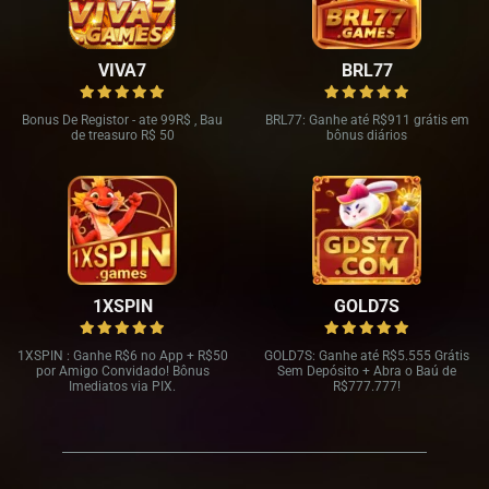
VIVA7
BRL77
Bonus De Registor - ate 99R$ , Bau
BRL77: Ganhe até R$911 grátis em
de treasuro R$ 50
bônus diários
1XSPIN
GOLD7S
1XSPIN : Ganhe R
$6 no App + R$
50
GOLD7S: Ganhe até R
$5.555 Grátis
por Amigo Convidado! Bônus
Sem Depósito + Abra o Baú de
Imediatos via PIX.
R$
777.777!