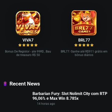
VIVA7
BRL77
Bonus De Registor - ate 99R$ , Bau
BRL77: Ganhe até R$911 grátis em
de treasuro R$ 50
bônus diários
Recent News
Barbarian Fury: Slot Nolimit City com RTP
96,06% e Max Win 8.785x
14 horas ago