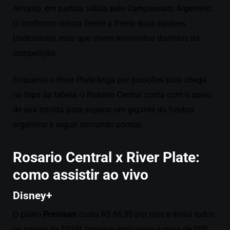
Arroyito, em partida válida pelo Campeonato Argentino.
O confronto coloca frente a frente duas equipes
tradicionais, mas que vivem momentos distintos na
competição.
Enquanto o River Plate briga por posições para chega
no topo da tabela, o Rosario Central conta com o apoio
de sua torcida para superar um gigante do futebol
argentino e seguir somando pontos.
Rosario Central x River Plate:
como assistir ao vivo
Disney+
O plano
Premium
custa R$ 66,90 por mês e inclui todos
os canais da ESPN, torneios exclusivos e mais de 500