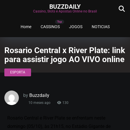
BUZZDAILY
Cassino, Slots e Apostas Online no Brasil
Home
CASSINOS
JOGOS
NOTICIAS
Rosario Central x River Plate: link
para assistir jogo AO VIVO online
ESPORTA
by
Buzzdaily
10 meses ago
130
Rosario Central e River Plate se enfrentam neste
domingo (05/10), às 21h15, no Estádio Gigante de