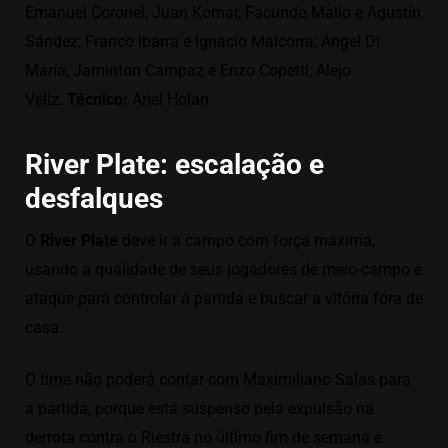
Emanuel Coronel, Juan Komar, Facundo Mallo e Agustín
Sández; Franco Ibarra e Ignacio Malcorra; Ángel Di
María, Jaminton Campaz e Enzo Copetti; Alejo
Véliz.
Técnico:
Ariel Holan
River Plate
: escalação e
desfalques
O
River Plate
deve ir a campo com força máxima,
usando a qualidade de seus jogadores de meio-campo e
ataque para controlar a partida e buscar a vitória fora de
casa.
O time não poderá contar com Maximiliano Salas para
a partida, porque está suspenso pela expulsão na
derrota contra o Riestra no último fim de semana e