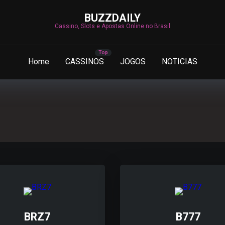
BUZZDAILY
Cassino, Slots e Apostas Online no Brasil
Home
CASSINOS
JOGOS
NOTICIAS
BRZ7
B777