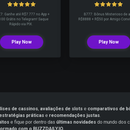
7: Ganhe até R
$7.777 no App +
B777: Bônus Misterioso de a
100 Grátis no Telegram! Saque
R
$8888 + R$
50 por Amigo Conv
Rápido via PIX.
Play Now
Play Now
lises de cassinos
,
avaliações de slots
e
comparativos de b
estratégias práticas
e
recomendações justas
.
uitos
e fique por dentro das
últimas novidades
do mundo dos c
formado com o BUZZDAILY.IO.