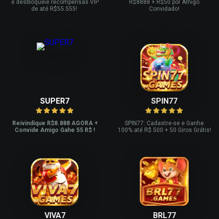
e desbloqueie recompensas VIP
R
$8888 + R$
50 por Amigo
de até R$
55.555!
Convidado!
SUPER7
SPIN77
Reivindique R$8.888 AGORA +
SPIN77: Cadastre-se e Ganhe
Convide Amigo Gahe 55 R$ !
100% até R$ 500 + 50 Giros Grátis!
VIVA7
BRL77