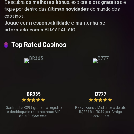
Descubra
os melhores bônus
, explore
slots gratuitos
e
fique por dentro das
últimas novidades
do mundo dos
cassinos.
Jogue com responsabilidade e mantenha-se
informado com o BUZZDAILY.IO.
Top Rated Casinos
BR365
B777
Ganhe até R
$99 grátis no registro
B777: Bônus Misterioso de até
e desbloqueie recompensas VIP
R
$8888 + R$
50 por Amigo
de até R$
55.555!
Convidado!