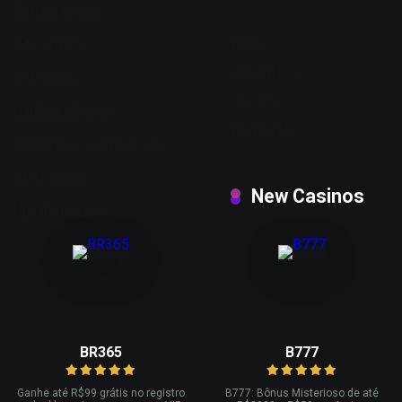
Betting News
CASSINOS
Home
CASSINOS
ESPORTA
JOGOS
Gambling News
NOTICIAS
NOTÍCIAS SOBRE JOGOS
Slots News
New Casinos
Uncategorized
BR365
B777
Ganhe até R
$99 grátis no registro
B777: Bônus Misterioso de até