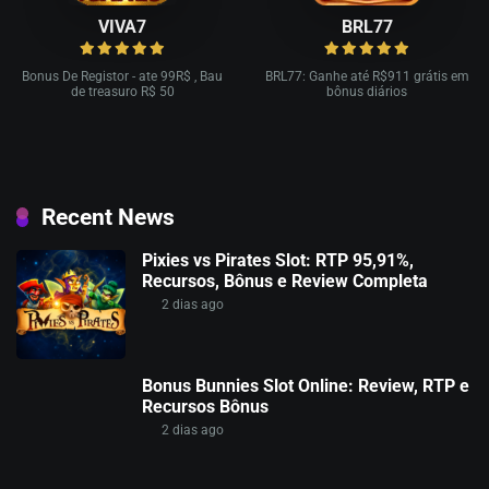
VIVA7
BRL77
Bonus De Registor - ate 99R$ , Bau
BRL77: Ganhe até R$911 grátis em
de treasuro R$ 50
bônus diários
Recent News
Pixies vs Pirates Slot: RTP 95,91%,
Recursos, Bônus e Review Completa
2 dias ago
Bonus Bunnies Slot Online: Review, RTP e
Recursos Bônus
2 dias ago