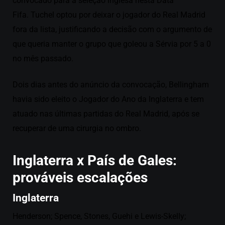
convocado para a seleção inglesa nesta Data
Fifa. Tuchel optou por deixar o jogador do Real Madrid
fora da lista, justificando a decisão com o argumento de
que queria manter o grupo que goleou a Sérvia por 5 a 0
no mês passado.
Dois dias antes do anúncio da convocação, Bellingham
havia sido eleito o Jogador do Ano da Inglaterra e tem
atuado nas últimas partidas do Real Madrid, após se
recuperar de uma cirurgia no ombro.
Inglaterra x País de Gales:
prováveis escalações
Inglaterra
Henderson; Spence, Stones, Guehi e Lewis-Skelly;