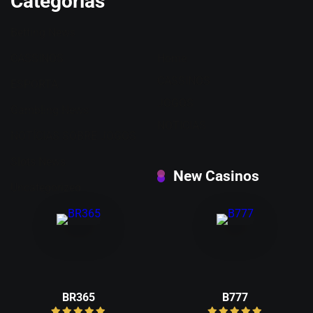
Categorias
Betting News
CASSINOS
Home
CASSINOS
ESPORTA
JOGOS
Gambling News
NOTICIAS
NOTÍCIAS SOBRE JOGOS
Slots News
New Casinos
Uncategorized
BR365
B777