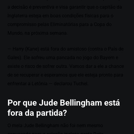
a decisão é preventiva e visa garantir que o capitão da
Inglaterra esteja em boas condições físicas para o
compromisso pelas Eliminatórias para a Copa do
Mundo, na próxima semana.
— Harry (Kane) está fora do amistoso (contra o País de
Gales). Ele sofreu uma pancada no jogo do Bayern e
existe o risco de sofrer outra. Vamos dar a ele a chance
de se recuperar e esperamos que ele esteja pronto para
enfrentar a Letônia — declarou Tuchel.
Por que Jude Bellingham está
fora da partida?
O meia Jude Bellingham não foi nem mesmo