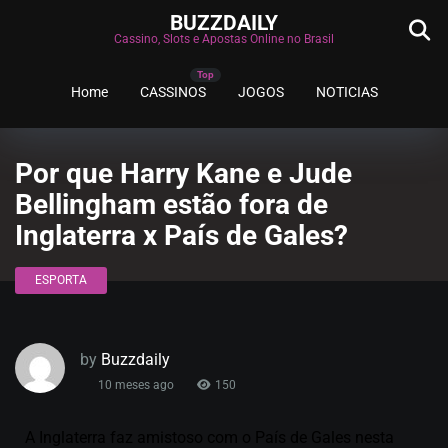
BUZZDAILY
Cassino, Slots e Apostas Online no Brasil
Home
CASSINOS
JOGOS
NOTICIAS
Por que Harry Kane e Jude
Bellingham estão fora de
Inglaterra x País de Gales?
ESPORTA
by
Buzzdaily
10 meses ago
150
A Inglaterra faz amistoso com o País de Gales nesta