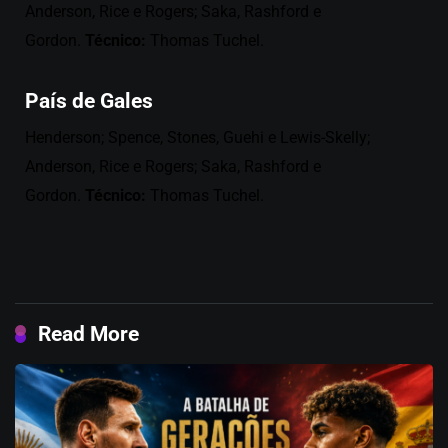
Anderson, Rice e Rogers; Saka, Rashford e
Gordon.
Técnico:
Thomas Tuchel.
País de Gales
Henderson; Spence, Stones, Guehi e Lewis-Skelly;
Anderson, Rice e Rogers; Saka, Rashford e
Gordon.
Técnico:
Thomas Tuchel.
Read More