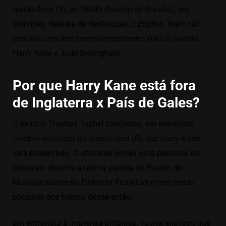
quinta-feira (9), às 15h45 (horário de Brasília), em
Wembley. Repleta de desfalques, o
English Team
não
contará com dois nomes importantes para a partida:
Harry Kane e Jude Bellingham.
Por que Harry Kane está fora
de Inglaterra x País de Gales?
O técnico Thomas Tuchel confirmou, em entrevista
coletiva realizada na quarta-feira (8), que Harry Kane
será preservado. O atacante sofreu uma pancada no
tornozelo durante a última partida do Bayern de
Munique diante do Eintracht Frankfurt e vem sendo
poupado dos treinos desde então.
Em entrevista à imprensa britânica, Tuchel explicou que