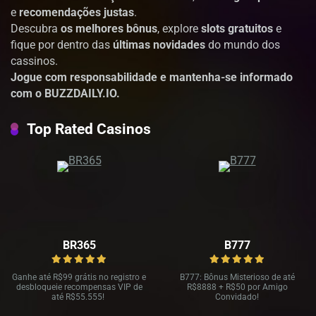
e
recomendações justas
.
Descubra
os melhores bônus
, explore
slots gratuitos
e
fique por dentro das
últimas novidades
do mundo dos
cassinos.
Jogue com responsabilidade e mantenha-se informado
com o BUZZDAILY.IO.
Top Rated Casinos
BR365
B777
Ganhe até R
$99 grátis no registro e
B777: Bônus Misterioso de até
desbloqueie recompensas VIP de
R
$8888 + R$
50 por Amigo
até R$
55.555!
Convidado!