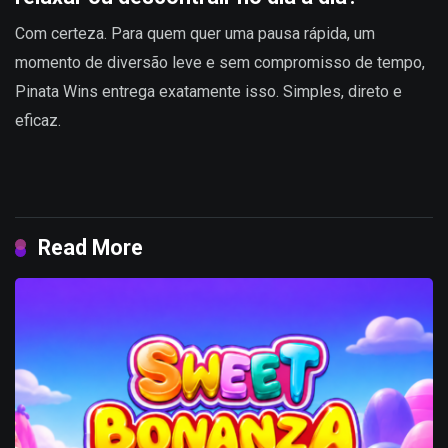
Com certeza. Para quem quer uma pausa rápida, um
momento de diversão leve e sem compromisso de tempo,
Pinata Wins entrega exatamente isso. Simples, direto e
eficaz.
Read More