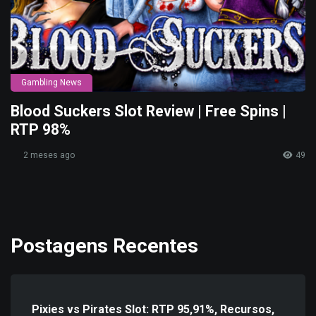
Gambling News
Blood Suckers Slot Review | Free Spins |
RTP 98%
2 meses ago
49
Postagens Recentes
Pixies vs Pirates Slot: RTP 95,91%, Recursos,