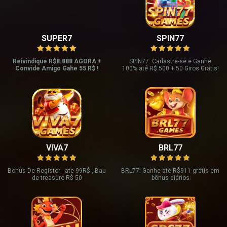
SUPER7
SPIN77
Reivindique R$8.888 AGORA +
SPIN77: Cadastre-se e Ganhe
Convide Amigo Gahe 55 R$ !
100% até R$ 500 + 50 Giros Grátis!
VIVA7
BRL77
Bonus De Registor - ate 99R$ , Bau
BRL77: Ganhe até R$911 grátis em
de treasuro R$ 50
bônus diários