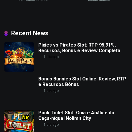
Recent News
Pixies vs Pirates Slot: RTP 95,91%,
Recursos, Bônus e Review Completa
1 dia ago
Bonus Bunnies Slot Online: Review, RTP
e Recursos Bônus
1 dia ago
Punk Toilet Slot: Guia e Análise do
Caça-níquel Nolimit City
1 dia ago