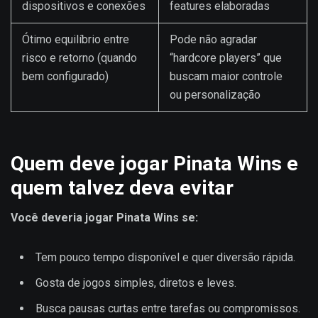
dispositivos e conexões
features elaboradas
Ótimo equilíbrio entre
Pode não agradar
risco e retorno (quando
“hardcore players” que
bem configurado)
buscam maior controle
ou personalização
Quem deve jogar Pinata Wins e
quem talvez deva evitar
Você deveria jogar Pinata Wins se:
Tem pouco tempo disponível e quer diversão rápida.
Gosta de jogos simples, diretos e leves.
Busca pausas curtas entre tarefas ou compromissos.