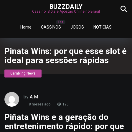
BUZZDAILY
Cassino, Slots e Apostas Online no Brasil
Home
CASSINOS
JOGOS
NOTICIAS
Pinata Wins: por que esse slot é
ideal para sessões rápidas
Gambling News
by
A M
8 meses ago
195
Piñata Wins e a geração do
entretenimento rápido: por que