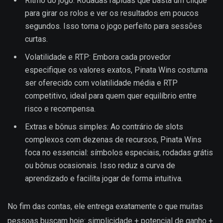
Ritmo do jogo: Rodadas rápidas que basta um clique
para girar os rolos e ver os resultados em poucos
segundos. Isso torna o jogo perfeito para sessões
curtas.
Volatilidade e RTP: Embora cada provedor
especifique os valores exatos, Pinata Wins costuma
ser oferecido com volatilidade média e RTP
competitivo, ideal para quem quer equilíbrio entre
risco e recompensa.
Extras e bônus simples: Ao contrário de slots
complexos com dezenas de recursos, Pinata Wins
foca no essencial: símbolos especiais, rodadas grátis
ou bônus ocasionais. Isso reduz a curva de
aprendizado e facilita jogar de forma intuitiva.
No fim das contas, ele entrega exatamente o que muitas
pessoas buscam hoje: simplicidade + potencial de ganho +