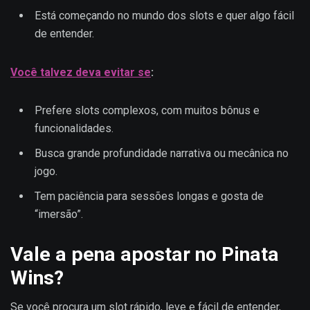
Está começando no mundo dos slots e quer algo fácil
de entender.
Você talvez deva evitar se
:
Prefere slots complexos, com muitos bônus e
funcionalidades.
Busca grande profundidade narrativa ou mecânica no
jogo.
Tem paciência para sessões longas e gosta de
“imersão”.
Vale a pena apostar no Pinata
Wins?
Se você procura um slot rápido, leve e fácil de entender,