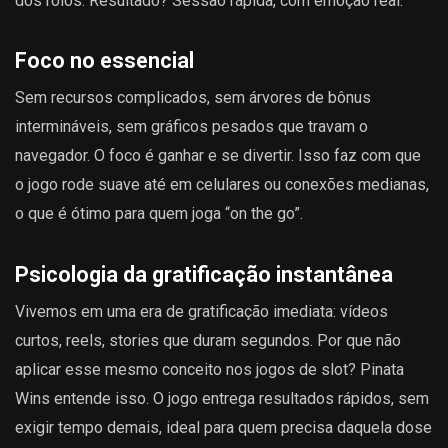
dos rolos. Resultado? Sessão rápida, com emoção real.
Foco no essencial
Sem recursos complicados, sem árvores de bônus
intermináveis, sem gráficos pesados que travam o
navegador. O foco é ganhar e se divertir. Isso faz com que
o jogo rode suave até em celulares ou conexões medianas,
o que é ótimo para quem joga “on the go”.
Psicologia da gratificação instantânea
Vivemos em uma era de gratificação imediata: vídeos
curtos, reels, stories que duram segundos. Por que não
aplicar esse mesmo conceito nos jogos de slot? Pinata
Wins entende isso. O jogo entrega resultados rápidos, sem
exigir tempo demais, ideal para quem precisa daquela dose