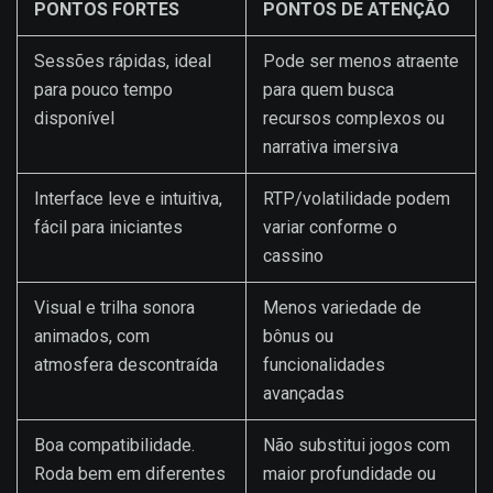
PONTOS FORTES
PONTOS DE ATENÇÃO
Sessões rápidas, ideal
Pode ser menos atraente
para pouco tempo
para quem busca
disponível
recursos complexos ou
narrativa imersiva
Interface leve e intuitiva,
RTP/volatilidade podem
fácil para iniciantes
variar conforme o
cassino
Visual e trilha sonora
Menos variedade de
animados, com
bônus ou
atmosfera descontraída
funcionalidades
avançadas
Boa compatibilidade.
Não substitui jogos com
Roda bem em diferentes
maior profundidade ou